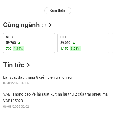
PHIẾU
Hủy
niêm
Xem thêm
yết
Theo
Cùng ngành
CÔNG
dõi
CỤ
đặc
ĐẦU
biệt
VCB
BID
TƯ
59,700
39,050
Không
700
1.19%
1,150
3.03%
được
ký
XUẤT
quỹ
DỮ
Tin tức
LIỆU
Danh
mục
Lãi suất đầu tháng 8 diễn biến trái chiều
ETF
07/08/2026 07:05
TIN
Cổ
MỚI
VAB: Thông báo về lãi suất kỳ tính lãi thứ 2 của trái phiếu mã
phiếu
VAB125020
chi
Ngành
tiết
06/08/2026 02:02
(-)