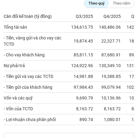
chính
Theo quý
Theo năm
Cân đối kế toán (tỷ đồng)
Q3/2025
Q4/2025
Q1
Tổng tài sản
134,613.75
140,486.06
142,3
Công
cụ
- Tiền, vàng gửi và cho vay các
19,874.45
22,327.71
18,8
đầu
TCTD
tư
- Cho vay khách hàng
85,811.15
87,680.91
89,6
Nợ phải trả
124,922.96
130,349.10
131,8
- Tiền gửi và vay các TCTD
14,981.88
19,388.85
17,1
Truyền
thông
- Tiền gửi của khách hàng
97,984.43
99,079.94
102,3
tài
chính
Vốn và các quỹ
9,690.79
10,136.96
10,5
- Vốn của TCTD
8,163.72
8,163.72
8,1
- Lợi nhuận chưa phân phối
890.74
1,080.01
1,5
Dữ
liệu