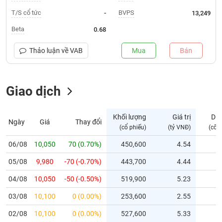
T/S cổ tức
BVPS
-
13,249
Trạng
thái
Beta
0.68
NGÀNH
cổ
phiếu
Thảo luận về
VAB
Mua
Bán
Quy
DOANH
mô
NGHIỆP
Giao dịch
thị
trường
Niêm
Khối lượng
Giá trị
Dư
Ngày
Giá
Thay đổi
CỔ
yết
(cổ phiếu)
(tỷ VNĐ)
(cổ 
PHIẾU
Niêm
06/08
10,050
70 (0.70%)
450,600
4.54
yết
mới
05/08
9,980
-70 (-0.70%)
443,700
4.44
PHÁI
Niêm
SINH
04/08
10,050
-50 (-0.50%)
519,900
5.23
yết
03/08
10,100
0 (0.00%)
253,600
2.55
bổ
sung
TRÁI
02/08
10,100
0 (0.00%)
527,600
5.33