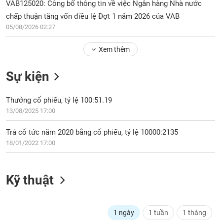
Tổng
VAB125020: Công bố thông tin về việc Ngân hàng Nhà nước
VS-
quan
SECTOR
chấp thuận tăng vốn điều lệ Đợt 1 năm 2026 của VAB
Giao
05/08/2026 02:27
dịch
Xem thêm
Tài
chính
NĂNG
Sự kiện
Phân
LƯỢNG
tích
Thưởng cổ phiếu, tỷ lệ 100:51.19
kỹ
thuật
13/08/2025 17:00
Hồ
NGUYÊN
Trả cổ tức năm 2020 bằng cổ phiếu, tỷ lệ 10000:2135
sơ
VẬT
18/01/2022 17:00
doanh
LIỆU
nghiệp
Tin
Kỹ thuật
tức
sự
CÔNG
kiện
NGHIỆP
1 ngày
1 tuần
1 tháng
Tài