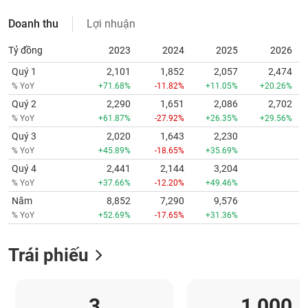
Doanh thu
Lợi nhuận
Tỷ đồng
2023
2024
2025
2026
Quý 1
2,101
1,852
2,057
2,474
% YoY
+71.68%
-11.82%
+11.05%
+20.26%
Quý 2
2,290
1,651
2,086
2,702
% YoY
+61.87%
-27.92%
+26.35%
+29.56%
Quý 3
2,020
1,643
2,230
% YoY
+45.89%
-18.65%
+35.69%
Quý 4
2,441
2,144
3,204
% YoY
+37.66%
-12.20%
+49.46%
Năm
8,852
7,290
9,576
% YoY
+52.69%
-17.65%
+31.36%
Trái phiếu
3
1,000