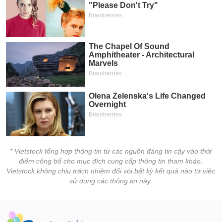
* Vietstock tổng hợp thông tin từ các nguồn đáng tin cậy vào thời
điểm công bố cho mục đích cung cấp thông tin tham khảo.
Vietstock không chịu trách nhiệm đối với bất kỳ kết quả nào từ việc
sử dụng các thông tin này.