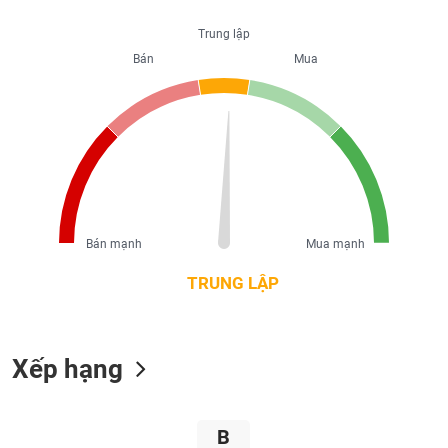
liệu
Trung lập
Tâm
Bán
Mua
lý
TIÊU
thị
DÙNG
trường
KHÔNG
THIẾT
YẾU
Bán mạnh
Mua mạnh
TIÊU
TRUNG LẬP
DÙNG
THIẾT
YẾU
Xếp hạng
CHĂM
B