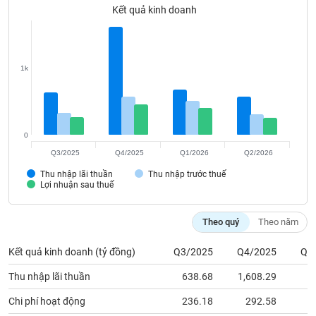
Tất cả
Cổ phiếu
Chỉ số
Chứng chỉ quỹ
Chứng q
Kết quả kinh doanh
Lãnh
đạo
(-)
1k
Tất cả
Người nội bộ
Người liên quan
Cổ đông lớn
Tin
0
tức
(-)
Q3/2025
Q4/2025
Q1/2026
Q2/2026
Thu nhập lãi thuần
Thu nhập trước thuế
Lợi nhuận sau thuế
Bài
viết
của
Theo quý
Theo năm
tác
giả
Kết quả kinh doanh (tỷ đồng)
Q3/2025
Q4/2025
Q1
(-)
Thu nhập lãi thuần
638.68
1,608.29
6
Báo
Chi phí hoạt động
236.18
292.58
2
cáo