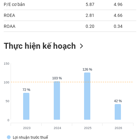
P/E cơ bản
5.87
4.96
ROEA
2.81
4.66
ROAA
0.20
0.34
Thực hiện kế hoạch
150
126 %
126 %
103 %
103 %
100
72 %
72 %
42 %
42 %
50
0
2023
2024
2025
2026
Lợi nhuận trước thuế