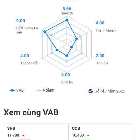
SÓC
SỨC
8.66
Quản trị
KHỎE
9.00
4.00
Chất lượng tài
Thanh khoản
sản
TÀI
CHÍNH
4.00
2.00
An toàn vốn
Định giá
4.00
Sinh lợi
CÔNG
VAB
Ngành
NGHỆ
Số liệu năm 2025
THÔNG
TIN
Xem cùng VAB
SHB
OCB
11,700
10,400
DỊCH