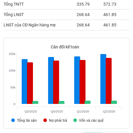
phân
Tổng TNTT
335.79
572.73
5
tích
(-)
Tổng LNST
268.64
461.85
4
LNST của CĐ Ngân hàng mẹ
268.64
461.85
4
Thuật
ngữ
(-)
Cân đối kế toán
150k
Dịch
vụ
(-)
100k
Đào
50k
tạo
0
Q3/2025
Q4/2025
Q1/2026
Q2/2026
Tổng tài sản
Nợ phải trả
Vốn và các quỹ
Sách
tài