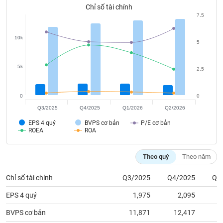
tài
Chỉ số tài chính
chính
7.5
10k
5
5k
2.5
0
0
Q3/2025
Q4/2025
Q1/2026
Q2/2026
EPS 4 quý
BVPS cơ bản
P/E cơ bản
ROEA
ROA
Theo quý
Theo năm
Chỉ số tài chính
Q3/2025
Q4/2025
Q1
EPS 4 quý
1,975
2,095
BVPS cơ bản
11,871
12,417
1