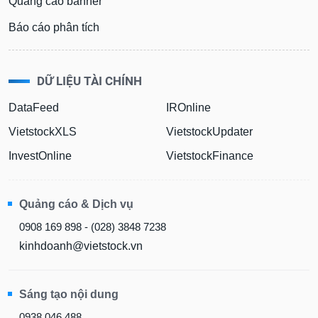
Báo cáo phân tích
DỮ LIỆU TÀI CHÍNH
DataFeed
IROnline
VietstockXLS
VietstockUpdater
InvestOnline
VietstockFinance
Quảng cáo & Dịch vụ
0908 169 898 - (028) 3848 7238
kinhdoanh@vietstock.vn
Sáng tạo nội dung
0938 046 488