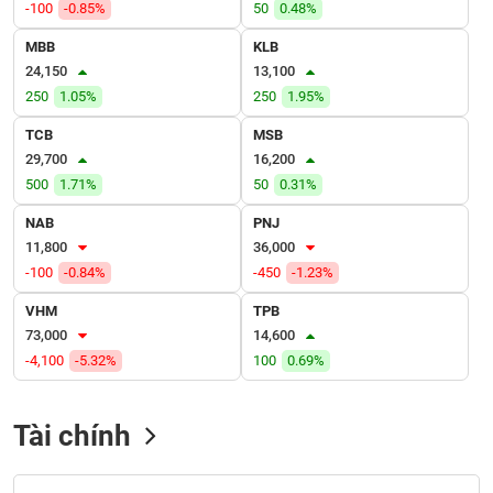
VỤ
-100
-0.85%
50
0.48%
TRUYỀN
MBB
KLB
THÔNG
24,150
13,100
250
1.05%
250
1.95%
TCB
MSB
29,700
16,200
TIỆN
500
1.71%
50
0.31%
ÍCH
NAB
PNJ
11,800
36,000
-100
-0.84%
-450
-1.23%
BẤT
VHM
TPB
ĐỘNG
73,000
14,600
SẢN
-4,100
-5.32%
100
0.69%
Mã
chứng
Tài chính
khoán
(-)