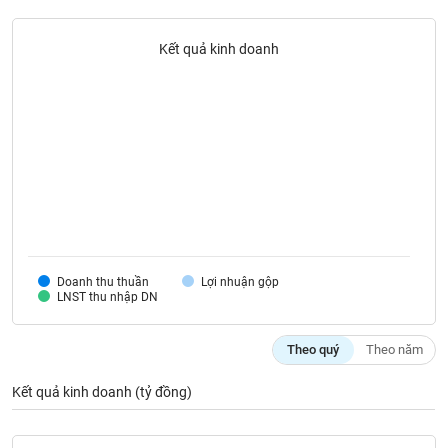
liệu
Kết quả kinh doanh
Tâm
lý
TIÊU
thị
DÙNG
trường
KHÔNG
THIẾT
YẾU
TIÊU
Doanh thu thuần
Lợi nhuận gộp
DÙNG
LNST thu nhập DN
THIẾT
YẾU
Theo quý
Theo năm
Kết quả kinh doanh (tỷ đồng)
CHĂM