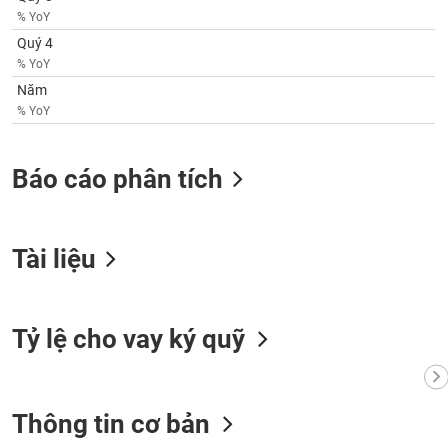
phân
% YoY
tích
(-)
Quý 4
% YoY
Năm
Thuật
% YoY
ngữ
(-)
Báo cáo phân tích
Dịch
vụ
(-)
Tài liệu
Đào
tạo
Tỷ lệ cho vay ký quỹ
Sách
Thông tin cơ bản
tài