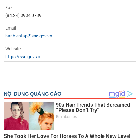
tài
chính
Fax
(84.24) 3934 0739
Email
banbientap@ssc.gov.vn
Website
https://ssc.gov.vn