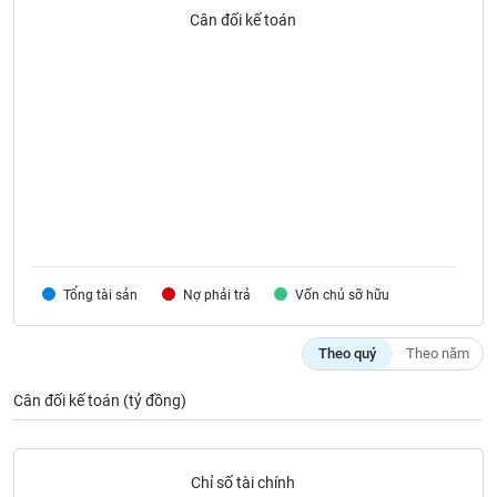
SÓC
Cân đối kế toán
SỨC
KHỎE
TÀI
CHÍNH
Tổng tài sản
Nợ phải trả
Vốn chủ sỡ hữu
CÔNG
NGHỆ
THÔNG
Theo quý
Theo năm
TIN
Cân đối kế toán (tỷ đồng)
DỊCH
Chỉ số tài chính