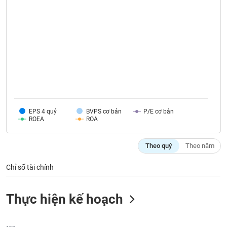
VỤ
TRUYỀN
THÔNG
TIỆN
ÍCH
EPS 4 quý
BVPS cơ bản
P/E cơ bản
ROEA
ROA
BẤT
Theo quý
Theo năm
ĐỘNG
SẢN
Chỉ số tài chính
Mã
chứng
Thực hiện kế hoạch
khoán
(-)