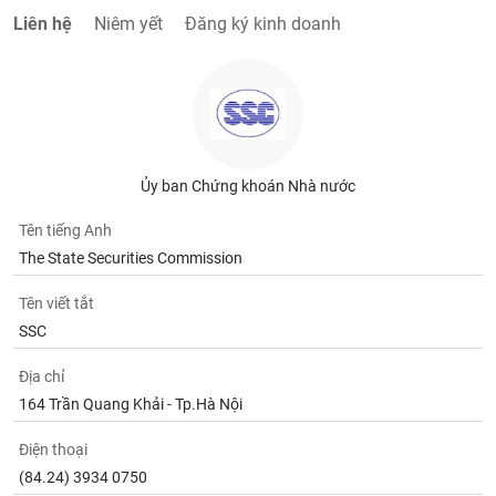
chính
Liên hệ
Niêm yết
Đăng ký kinh doanh
Công
cụ
đầu
tư
Ủy ban Chứng khoán Nhà nước
Tên tiếng Anh
The State Securities Commission
Truyền
Tên viết tắt
thông
tài
SSC
chính
Địa chỉ
164 Trần Quang Khải - Tp.Hà Nội
Điện thoại
Dữ
liệu
(84.24) 3934 0750