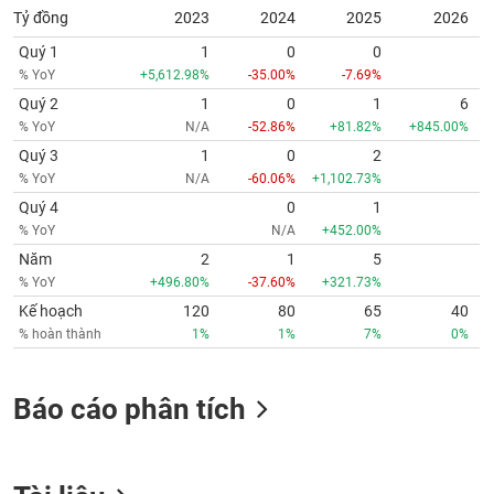
Tỷ đồng
2023
2024
2025
2026
Quý 1
1
0
0
% YoY
+5,612.98%
-35.00%
-7.69%
Quý 2
1
0
1
6
% YoY
N/A
-52.86%
+81.82%
+845.00%
Quý 3
1
0
2
% YoY
N/A
-60.06%
+1,102.73%
Quý 4
0
1
% YoY
N/A
+452.00%
Năm
2
1
5
% YoY
+496.80%
-37.60%
+321.73%
Kế hoạch
120
80
65
40
% hoàn thành
1%
1%
7%
0%
Báo cáo phân tích