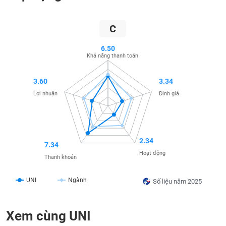
SÓC
SỨC
KHỎE
C
6.50
Khả năng thanh toán
TÀI
3.60
3.34
CHÍNH
Lợi nhuận
Định giá
CÔNG
2.34
7.34
NGHỆ
Hoạt động
THÔNG
Thanh khoản
TIN
UNI
Ngành
Số liệu năm 2025
Xem cùng UNI
DỊCH