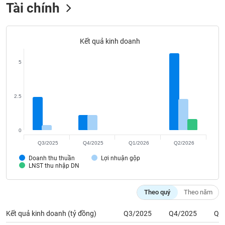
Tất cả
Cổ phiếu
Chỉ số
Chứng chỉ quỹ
Chứng q
Tài chính
Lãnh
đạo
Kết quả kinh doanh
(-)
5
Tất cả
Người nội bộ
Người liên quan
Cổ đông lớn
Tin
2.5
tức
(-)
0
Bài
Q3/2025
Q4/2025
Q1/2026
Q2/2026
viết
của
Doanh thu thuần
Lợi nhuận gộp
tác
LNST thu nhập DN
giả
(-)
Theo quý
Theo năm
Báo
Kết quả kinh doanh (tỷ đồng)
Q3/2025
Q4/2025
Q1
cáo