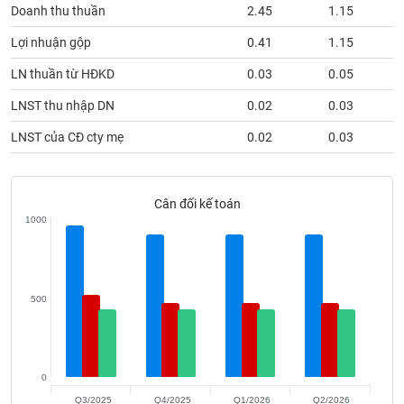
phân
Doanh thu thuần
2.45
1.15
tích
(-)
Lợi nhuận gộp
0.41
1.15
LN thuần từ HĐKD
0.03
0.05
Thuật
LNST thu nhập DN
0.02
0.03
ngữ
(-)
LNST của CĐ cty mẹ
0.02
0.03
Dịch
vụ
Cân đối kế toán
(-)
1000
Đào
tạo
500
Sách
0
tài
Q3/2025
Q4/2025
Q1/2026
Q2/2026