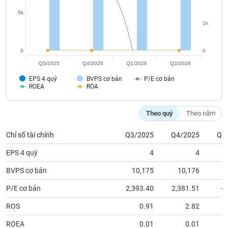
tài
chính
5k
1k
0
0
Q3/2025
Q4/2025
Q1/2026
Q2/2026
EPS 4 quý
BVPS cơ bản
P/E cơ bản
ROEA
ROA
Theo quý
Theo năm
Chỉ số tài chính
Q3/2025
Q4/2025
Q1
EPS 4 quý
4
4
BVPS cơ bản
10,175
10,176
1
P/E cơ bản
2,393.40
2,381.51
-4
ROS
0.91
2.82
ROEA
0.01
0.01