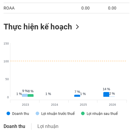
ROAA
0.00
0.00
Thực hiện kế hoạch
150
100
50
14 %
14 %
9 %
9 %
8 %
8 %
7 %
7 %
2 %
2 %
1 %
1 %
1 %
1 %
1 %
1 %
0
2023
2024
2025
2026
Doanh thu
Lợi nhuận trước thuế
Lợi nhuận sau thuế
Doanh thu
Lợi nhuận