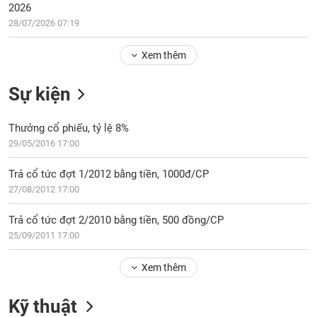
Tổng
VS-
2026
quan
SECTOR
28/07/2026 07:19
Giao
dịch
Xem thêm
Tài
Sự kiện
chính
NĂNG
Phân
LƯỢNG
Thưởng cổ phiếu, tỷ lệ 8%
tích
kỹ
29/05/2016 17:00
thuật
Trả cổ tức đợt 1/2012 bằng tiền, 1000đ/CP
Hồ
NGUYÊN
27/08/2012 17:00
sơ
VẬT
doanh
LIỆU
Trả cổ tức đợt 2/2010 bằng tiền, 500 đồng/CP
nghiệp
25/09/2011 17:00
Tin
tức
Xem thêm
sự
CÔNG
kiện
Kỹ thuật
NGHIỆP
Tài