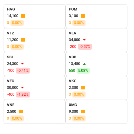
VỤ
TRUYỀN
HAG
POM
THÔNG
14,100
3,100
0
0.00%
0
0.00%
V12
VEA
11,200
34,800
TIỆN
0
0.00%
-200
-0.57%
ÍCH
SSI
VBB
24,300
13,450
-100
-0.41%
650
5.08%
VEC
VKC
BẤT
ĐỘNG
30,000
2,300
SẢN
-400
-1.32%
0
0.00%
VNE
XMC
Mã
2,500
9,300
chứng
0
0.00%
0
0.00%
khoán
(-)