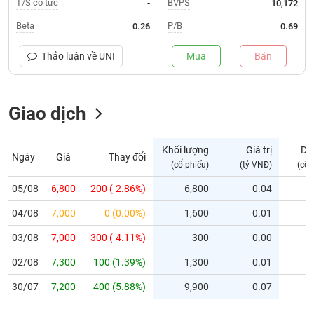
T/S cổ tức
BVPS
-
10,172
Trạng
Beta
P/B
0.26
0.69
thái
NGÀNH
cổ
Thảo luận về
UNI
Mua
Bán
phiếu
Quy
Giao dịch
DOANH
mô
NGHIỆP
thị
trường
Khối lượng
Giá trị
Dư
Ngày
Giá
Thay đổi
Niêm
(cổ phiếu)
(tỷ VNĐ)
(cổ 
CỔ
yết
PHIẾU
05/08
6,800
-200 (-2.86%)
6,800
0.04
Niêm
04/08
yết
7,000
0 (0.00%)
1,600
0.01
mới
PHÁI
03/08
7,000
-300 (-4.11%)
300
0.00
Niêm
SINH
02/08
7,300
100 (1.39%)
1,300
0.01
yết
bổ
30/07
7,200
400 (5.88%)
9,900
0.07
sung
TRÁI