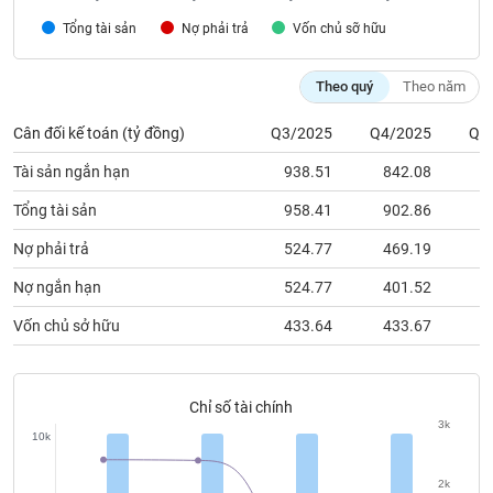
chính
Tổng tài sản
Nợ phải trả
Vốn chủ sỡ hữu
Theo quý
Theo năm
Công
cụ
Cân đối kế toán (tỷ đồng)
Q3/2025
Q4/2025
Q1
đầu
Tài sản ngắn hạn
938.51
842.08
9
tư
Tổng tài sản
958.41
902.86
9
Nợ phải trả
524.77
469.19
4
Truyền
Nợ ngắn hạn
524.77
401.52
1
thông
tài
Vốn chủ sở hữu
433.64
433.67
4
chính
Chỉ số tài chính
3k
10k
Dữ
liệu
2k