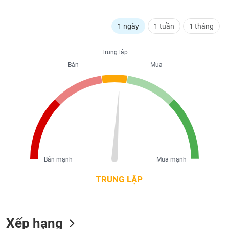
liệu
1 ngày
1 tuần
1 tháng
Tâm
lý
TIÊU
thị
Trung lập
DÙNG
trường
KHÔNG
Bán
Mua
THIẾT
YẾU
TIÊU
DÙNG
THIẾT
Bán mạnh
Mua mạnh
YẾU
TRUNG LẬP
Xếp hạng
CHĂM