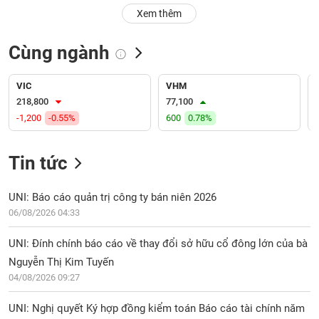
PHIẾU
Hủy
Xem thêm
niêm
yết
Cùng ngành
Theo
CÔNG
dõi
CỤ
đặc
VIC
VHM
ĐẦU
biệt
218,800
77,100
TƯ
-1,200
-0.55%
600
0.78%
Không
được
ký
Tin tức
XUẤT
quỹ
DỮ
LIỆU
Danh
UNI: Báo cáo quản trị công ty bán niên 2026
mục
06/08/2026 04:33
ETF
TIN
UNI: Đính chính báo cáo về thay đổi sở hữu cổ đông lớn của bà
Cổ
MỚI
Nguyễn Thị Kim Tuyến
phiếu
04/08/2026 09:27
chi
Ngành
tiết
(-)
UNI: Nghị quyết Ký hợp đồng kiểm toán Báo cáo tài chính năm