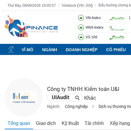
(
)
Đấu trường chứng 
Thứ Bảy, 08/08/2026
16:05:58
Vietstock
VN
|
EN
VN-Index
1
HNX-Index
Tất cả
Tính năng
Ngành
Mã chứng khoán
Lãnh đạ
VS 100
Tính
năng
VĨ MÔ
NGÀNH
DOANH NGHIỆP
CỔ PHIẾU
(-)
VIETSTOCK
Công ty TNHH Kiểm toán U&I
CHỨNG
UIAudit
Khác
KHOÁN
Ngành:
Công nghiệp
Dịch vụ thương m
DOANH
Tổng quan
Giao dịch
Kỹ thuật
Tài chính
Xếp hạng
NGHIỆP