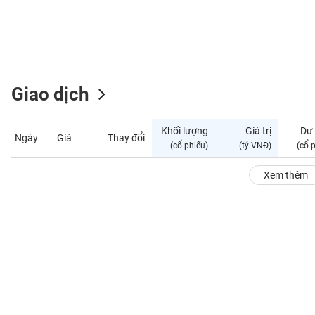
GIỚI
ĐÔNG
DƯƠNG
Giao dịch
TÀI
CHÍNH
Khối lượng
Giá trị
Dư
Ngày
Giá
Thay đổi
CÁ
(cổ phiếu)
(tỷ VNĐ)
(cổ 
NHÂN
Xem thêm
PHÂN
TÍCH
VIETSTOCKFINANCE
VĨ
MÔ