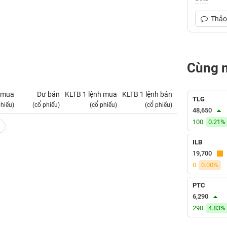
Thảo 
Cùng 
 mua
Dư bán
KLTB 1 lệnh mua
KLTB 1 lệnh bán
NN mua
TLG
phiếu)
(cổ phiếu)
(cổ phiếu)
(cổ phiếu)
(tỷ VNĐ)
48,650
100
0.21%
ILB
19,700
0
0.00%
PTC
6,290
290
4.83%