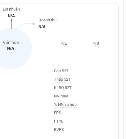
Lợi nhuận
N/A
Doanh thu
N/A
Vốn hóa
P/E
P/B
N/A
Cao 52T
Thấp 52T
KLBQ 52T
NN mua
% NN sở hữu
EPS
F P/E
BVPS