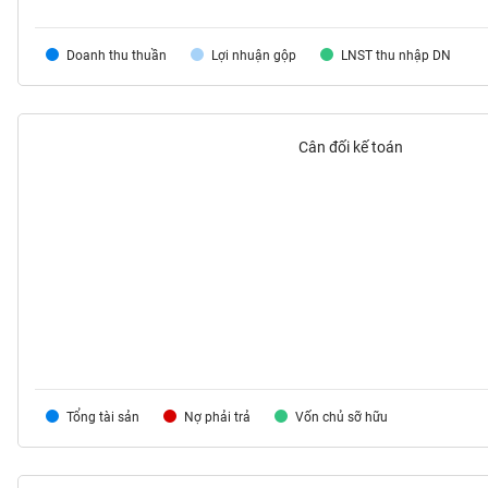
VS-
SECTOR
Doanh thu thuần
Lợi nhuận gộp
LNST thu nhập DN
Cân đối kế toán
NĂNG
LƯỢNG
NGUYÊN
VẬT
LIỆU
Tổng tài sản
Nợ phải trả
Vốn chủ sỡ hữu
CÔNG
NGHIỆP