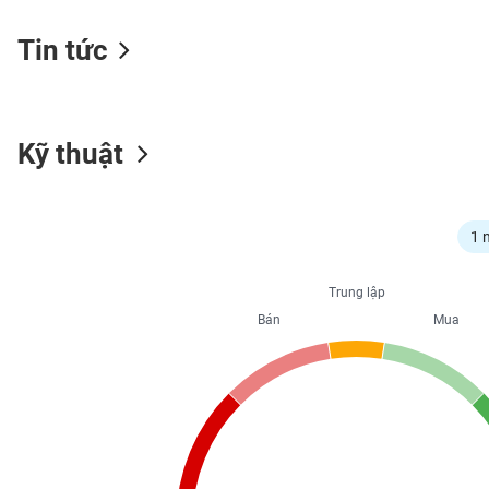
Tin tức
NGÀNH
Kỹ thuật
DOANH
NGHIỆP
1 
CỔ
Trung lập
PHIẾU
Bán
Mua
PHÁI
SINH
TRÁI