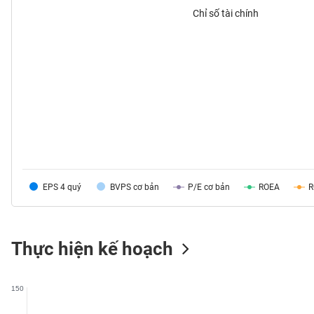
Chỉ số tài chính
TIÊU
DÙNG
KHÔNG
THIẾT
YẾU
EPS 4 quý
BVPS cơ bản
P/E cơ bản
ROEA
TIÊU
DÙNG
THIẾT
YẾU
Thực hiện kế hoạch
150
CHĂM