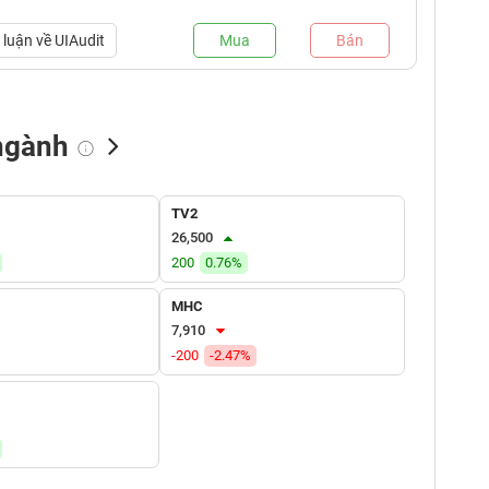
luận về
UIAudit
Mua
Bán
ngành
NN bán
Tự doanh mua
Tự doanh bán
TV2
(tỷ VNĐ)
(tỷ VNĐ)
(tỷ VNĐ)
26,500
200
0.76%
MHC
7,910
-200
-2.47%