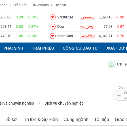
khoán
Diễn đàn
IR Awards
Dịch vụ
,768.06
3.28
0.19%
VN30F1M
1,890.10
-5.90
293.44
0.80
0.27%
Dầu
77.08
-0.97
o
Tin tức
Báo cáo phân tích
Thuật ngữ
Dịch vụ
443.10
1.05
0.24%
Spot Gold
4,341.71
-0.70
PHÁI SINH
TRÁI PHIẾU
CÔNG CỤ ĐẦU TƯ
XUẤT DỮ 
Chỉ số PM
Xem 
P
ại và chuyên nghiệp
Dịch vụ chuyên nghiệp
Hồ sơ
Tin tức & Sự kiện
Cùng ngành
Tài liệu
Giao 