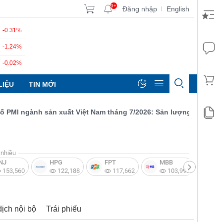
9+
Đăng nhập
English
|
-0.31%
-1.24%
-0.02%
LIỆU
TIN MỚI
I ngành sản xuất Việt Nam tháng 7/2026: Sản lượng, số lượng đơn
nhiều
NJ
HPG
FPT
MBB
V
153,560
122,188
117,662
103,997
dịch nội bộ
Trái phiếu