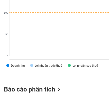
SÓC
SỨC
100
KHỎE
50
TÀI
CHÍNH
0
Doanh thu
Lợi nhuận trước thuế
Lợi nhuận sau thuế
CÔNG
NGHỆ
THÔNG
TIN
Báo cáo phân tích
DỊCH