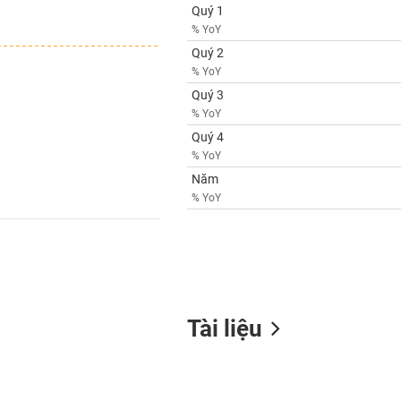
Quý 1
% YoY
Quý 2
% YoY
Quý 3
% YoY
Quý 4
% YoY
Năm
% YoY
Tài liệu