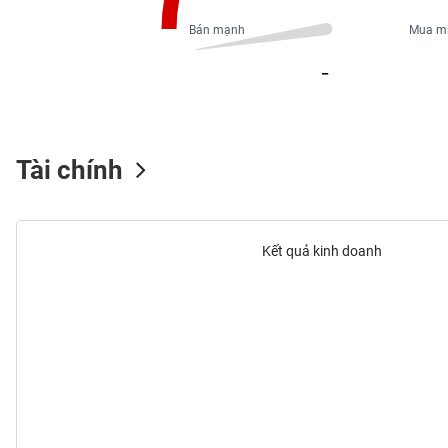
PHIẾU
Bán mạnh
Mua m
_
CÔNG
CỤ
ĐẦU
TƯ
Tài chính
XUẤT
DỮ
Kết quả kinh doanh
LIỆU
TIN
MỚI
Ngành
(-)