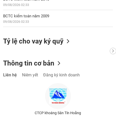
VỤ
09/08/2026 02:33
TRUYỀN
THÔNG
BCTC kiểm toán năm 2009
09/08/2026 02:33
TIỆN
Tỷ lệ cho vay ký quỹ
ÍCH
Thông tin cơ bản
BẤT
Liên hệ
Niêm yết
Đăng ký kinh doanh
ĐỘNG
SẢN
Mã
chứng
khoán
(-)
CTCP khoáng Sản Tín Hoằng