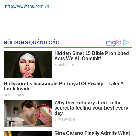
phân
http://www.ths.com.vn
tích
(-)
Thuật
ngữ
(-)
Dịch
vụ
(-)
Đào
tạo
Sách
tài