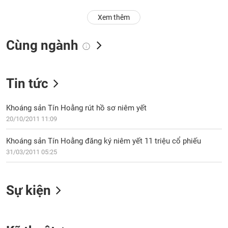
Trạng
Xem thêm
thái
NGÀNH
cổ
Cùng ngành
phiếu
Quy
DOANH
mô
Tin tức
NGHIỆP
thị
trường
Khoáng sản Tín Hoằng rút hồ sơ niêm yết
Niêm
20/10/2011 11:09
CỔ
yết
PHIẾU
Khoáng sản Tín Hoằng đăng ký niêm yết 11 triệu cổ phiếu
Niêm
31/03/2011 05:25
yết
mới
PHÁI
Niêm
SINH
Sự kiện
yết
bổ
sung
TRÁI