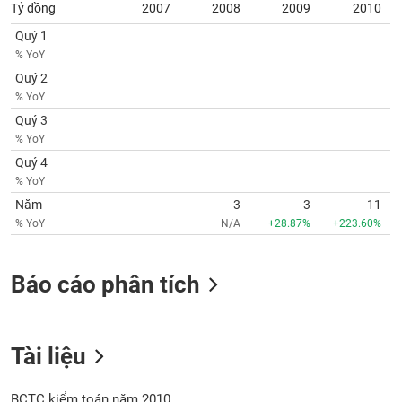
SÓC
Tỷ đồng
2007
2008
2009
2010
SỨC
Quý 1
KHỎE
% YoY
Quý 2
% YoY
Quý 3
TÀI
% YoY
CHÍNH
Quý 4
% YoY
Năm
3
3
11
% YoY
N/A
+28.87%
+223.60%
CÔNG
NGHỆ
Báo cáo phân tích
THÔNG
TIN
Tài liệu
DỊCH
BCTC kiểm toán năm 2010