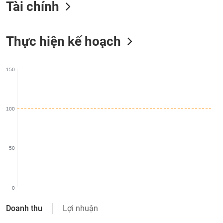
Tài chính
liệu
Tâm
Thực hiện kế hoạch
lý
TIÊU
thị
DÙNG
trường
KHÔNG
150
THIẾT
YẾU
100
TIÊU
DÙNG
50
THIẾT
YẾU
0
Doanh thu
Lợi nhuận
CHĂM