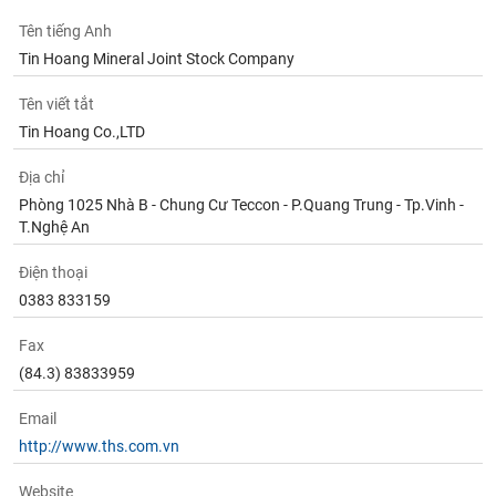
Tất cả
Cổ phiếu
Chỉ số
Chứng chỉ quỹ
Chứng q
Tên tiếng Anh
Tin Hoang Mineral Joint Stock Company
Lãnh
đạo
(-)
Tên viết tắt
Tin Hoang Co.,LTD
Tất cả
Người nội bộ
Người liên quan
Cổ đông lớn
Địa chỉ
Tin
Phòng 1025 Nhà B - Chung Cư Teccon - P.Quang Trung - Tp.Vinh -
tức
T.Nghệ An
(-)
Điện thoại
0383 833159
Bài
viết
của
Fax
tác
(84.3) 83833959
giả
(-)
Email
http://www.ths.com.vn
Báo
cáo
Website