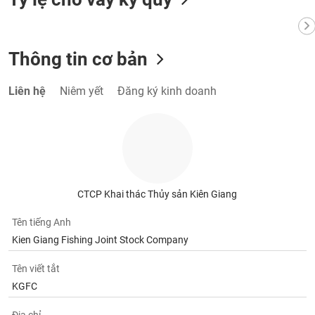
VỤ
TRUYỀN
THÔNG
Thông tin cơ bản
Liên hệ
Niêm yết
Đăng ký kinh doanh
TIỆN
ÍCH
BẤT
CTCP Khai thác Thủy sản Kiên Giang
ĐỘNG
SẢN
Tên tiếng Anh
Kien Giang Fishing Joint Stock Company
Mã
chứng
Tên viết tắt
khoán
KGFC
(-)