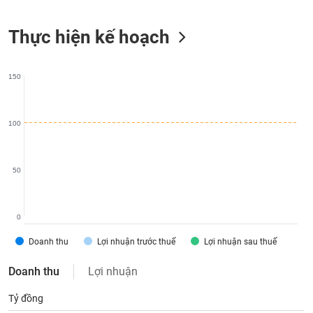
liệu
Thực hiện kế hoạch
Tâm
lý
TIÊU
thị
DÙNG
150
trường
KHÔNG
THIẾT
YẾU
100
50
TIÊU
DÙNG
THIẾT
0
YẾU
Doanh thu
Lợi nhuận trước thuế
Lợi nhuận sau thuế
Doanh thu
Lợi nhuận
Tỷ đồng
CHĂM