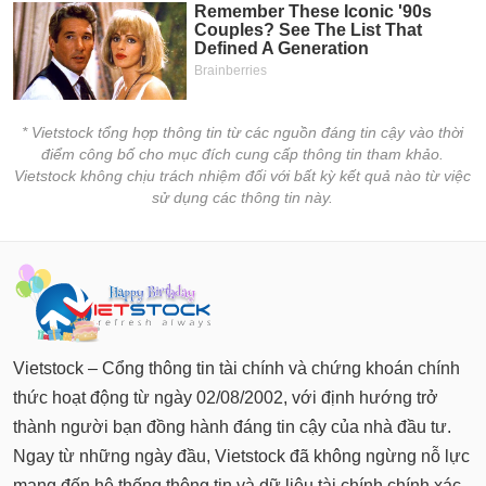
chính
Công
cụ
* Vietstock tổng hợp thông tin từ các nguồn đáng tin cậy vào thời
đầu
điểm công bố cho mục đích cung cấp thông tin tham khảo.
tư
Vietstock không chịu trách nhiệm đối với bất kỳ kết quả nào từ việc
sử dụng các thông tin này.
Truyền
thông
tài
chính
Vietstock – Cổng thông tin tài chính và chứng khoán chính
thức hoạt động từ ngày 02/08/2002, với định hướng trở
thành người bạn đồng hành đáng tin cậy của nhà đầu tư.
Dữ
Ngay từ những ngày đầu, Vietstock đã không ngừng nỗ lực
liệu
mang đến hệ thống thông tin và dữ liệu tài chính chính xác