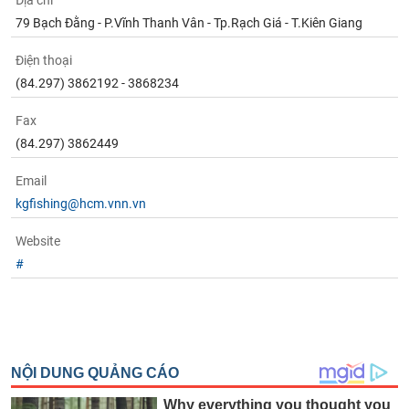
Địa chỉ
Tất cả
Cổ phiếu
Chỉ số
Chứng chỉ quỹ
Chứng q
79 Bạch Đằng - P.Vĩnh Thanh Vân - Tp.Rạch Giá - T.Kiên Giang
Lãnh
Điện thoại
đạo
(-)
(84.297) 3862192 - 3868234
Tất cả
Người nội bộ
Người liên quan
Cổ đông lớn
Fax
(84.297) 3862449
Tin
Email
tức
(-)
kgfishing@hcm.vnn.vn
Website
Bài
#
viết
của
tác
giả
(-)
Báo
cáo