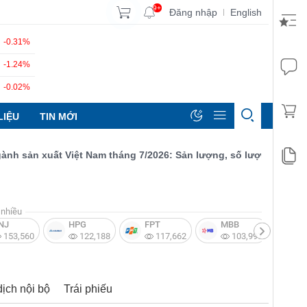
9+
Đăng nhập
English
|
-0.31%
-1.24%
-0.02%
LIỆU
TIN MỚI
sản xuất Việt Nam tháng 7/2026: Sản lượng, số lượng đơn đặt hà
nhiều
NJ
HPG
FPT
MBB
V
153,560
122,188
117,662
103,997
dịch nội bộ
Trái phiếu