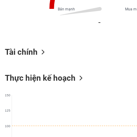
PHIẾU
Bán mạnh
Mua m
_
CÔNG
CỤ
ĐẦU
TƯ
Tài chính
XUẤT
Thực hiện kế hoạch
DỮ
LIỆU
150
TIN
MỚI
125
Ngành
100
(-)