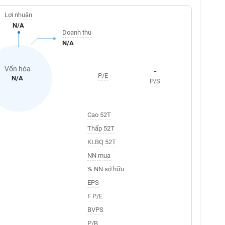
Lợi nhuận
N/A
Doanh thu
N/A
Vốn hóa
-
P/E
N/A
P/S
Cao 52T
Thấp 52T
KLBQ 52T
NN mua
% NN sở hữu
EPS
F P/E
BVPS
P/B