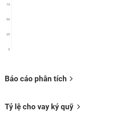
VS-
75
SECTOR
50
25
NĂNG
0
LƯỢNG
Báo cáo phân tích
NGUYÊN
VẬT
LIỆU
Tỷ lệ cho vay ký quỹ
CÔNG
NGHIỆP