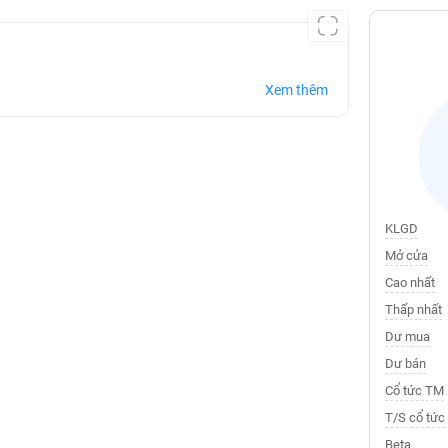
Xem thêm
KLGD
Mở cửa
Cao nhất
Thấp nhất
Dư mua
Dư bán
Cổ tức TM
T/S cổ tức
Beta