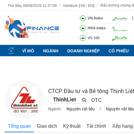
(
)
Đấu trường chứng 
Thứ Bảy, 08/08/2026
11:37:09
Vietstock
VN
|
EN
VN-Index
1
HNX-Index
Tất cả
Tính năng
Ngành
Mã chứng khoán
Lãnh đạ
VS 100
Tính
năng
VĨ MÔ
NGÀNH
DOANH NGHIỆP
CỔ PHIẾU
(-)
VIETSTOCK
CTCP Đầu tư và Bê tông Thịnh Liệ
CHỨNG
ThinhLiet
OTC
KHOÁN
Ngành:
Nguyên vật liệu
Nguyên vật liệ
DOANH
Tổng quan
Giao dịch
Kỹ thuật
Tài chính
Xếp hạng
NGHIỆP