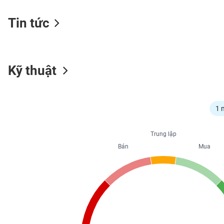
Tin tức
NGÀNH
Kỹ thuật
DOANH
NGHIỆP
1 
CỔ
Trung lập
PHIẾU
Bán
Mua
PHÁI
SINH
TRÁI