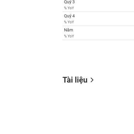
Quý 3
% YoY
Quý 4
% YoY
Năm
% YoY
Tài liệu