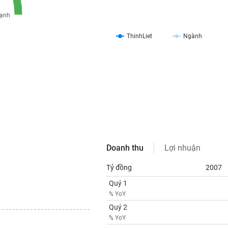
ạnh
ThinhLiet
Ngành
Doanh thu
Lợi nhuận
Tỷ đồng
2007
Quý 1
% YoY
Quý 2
% YoY