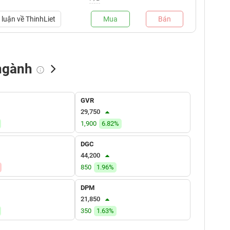
luận về
ThinhLiet
Mua
Bán
ngành
NN bán
Tự doanh mua
Tự doanh bán
GVR
(tỷ VNĐ)
(tỷ VNĐ)
(tỷ VNĐ)
29,750
1,900
6.82%
DGC
44,200
850
1.96%
DPM
21,850
350
1.63%