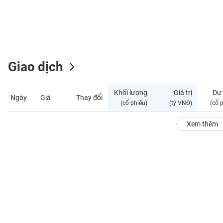
GIỚI
ĐÔNG
DƯƠNG
Giao dịch
TÀI
CHÍNH
Khối lượng
Giá trị
Dư
Ngày
Giá
Thay đổi
CÁ
(cổ phiếu)
(tỷ VNĐ)
(cổ 
NHÂN
Xem thêm
PHÂN
TÍCH
VIETSTOCKFINANCE
VĨ
MÔ