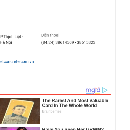
Điện thoại
P.Thịnh Liệt -
.Hà Nội
(84.24) 38614509 - 38615323
ietconcrete.com.vn