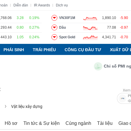
khoán
Diễn đàn
IR Awards
Dịch vụ
,768.06
3.28
0.19%
VN30F1M
1,890.10
-5.90
293.44
0.80
0.27%
Dầu
77.08
-0.97
o
Tin tức
Báo cáo phân tích
Thuật ngữ
Dịch vụ
443.10
1.05
0.24%
Spot Gold
4,341.71
-0.70
PHÁI SINH
TRÁI PHIẾU
CÔNG CỤ ĐẦU TƯ
XUẤT DỮ 
Chỉ số PMI ngành 
t
Xem 
P
u
Vật liệu xây dựng
Hồ sơ
Tin tức & Sự kiện
Cùng ngành
Tài liệu
Giao 