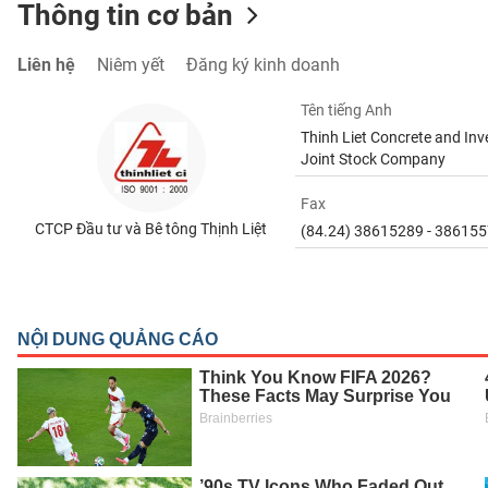
Thông tin cơ bản
Liên hệ
Niêm yết
Đăng ký kinh doanh
TIÊU
Tên tiếng Anh
DÙNG
Thinh Liet Concrete and In
KHÔNG
Joint Stock Company
THIẾT
YẾU
Fax
CTCP Đầu tư và Bê tông Thịnh Liệt
(84.24) 38615289 - 38615
TIÊU
DÙNG
THIẾT
YẾU
CHĂM