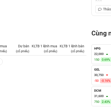
Thảo 
Cùng 
 mua
Dư bán
KLTB 1 lệnh mua
KLTB 1 lệnh bán
NN mua
HPG
phiếu)
(cổ phiếu)
(cổ phiếu)
(cổ phiếu)
(tỷ VNĐ)
22,000
150
0.69%
GEL
30,750
-50
-0.16%
DCM
31,600
750
2.43%