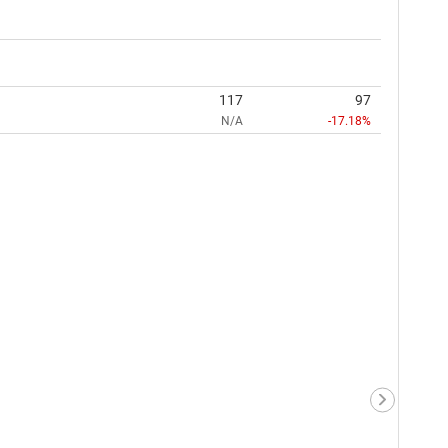
117
97
N/A
-17.18%