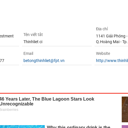
Địa chỉ
Tên viết tắt
vestment
1141 Giải Phóng - 
Thinhliet ci
Q.Hoàng Mai - Tp
Email
Website
577
betongthinhliet@fpt.vn
http://www.thinhl