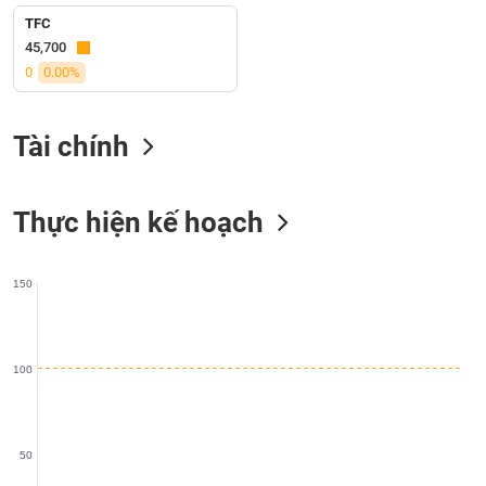
liệu
TFC
45,700
Tâm
0
0.00%
lý
TIÊU
thị
DÙNG
trường
KHÔNG
Tài chính
THIẾT
YẾU
Thực hiện kế hoạch
150
TIÊU
DÙNG
THIẾT
YẾU
100
50
CHĂM