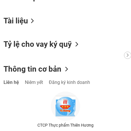
VỤ
TRUYỀN
THÔNG
Tài liệu
Tỷ lệ cho vay ký quỹ
TIỆN
ÍCH
Thông tin cơ bản
BẤT
Liên hệ
Niêm yết
Đăng ký kinh doanh
ĐỘNG
SẢN
Mã
chứng
khoán
(-)
CTCP Thực phẩm Thiên Hương