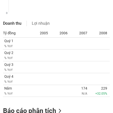
SÓC
SỨC
KHỎE
0
Doanh thu
Lợi nhuận
Tỷ đồng
2005
2006
2007
2008
TÀI
Quý 1
CHÍNH
% YoY
Quý 2
% YoY
Quý 3
CÔNG
% YoY
NGHỆ
Quý 4
THÔNG
% YoY
TIN
Năm
174
229
% YoY
N/A
+32.05%
Báo cáo phân tích
DỊCH