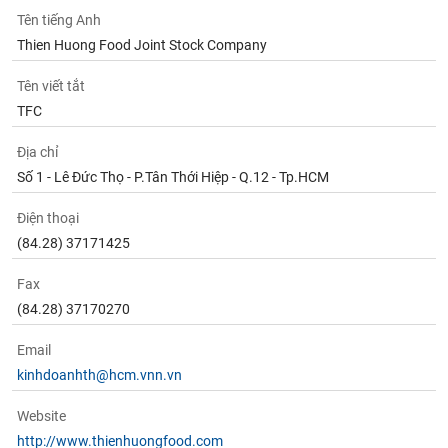
Tất cả
Cổ phiếu
Chỉ số
Chứng chỉ quỹ
Chứng q
Tên tiếng Anh
Thien Huong Food Joint Stock Company
Lãnh
đạo
Tên viết tắt
(-)
TFC
Tất cả
Người nội bộ
Người liên quan
Cổ đông lớn
Địa chỉ
Số 1 - Lê Đức Thọ - P.Tân Thới Hiệp - Q.12 - Tp.HCM
Tin
tức
(-)
Điện thoại
(84.28) 37171425
Bài
Fax
viết
(84.28) 37170270
của
tác
giả
Email
(-)
kinhdoanhth@hcm.vnn.vn
Website
Báo
cáo
http://www.thienhuongfood.com