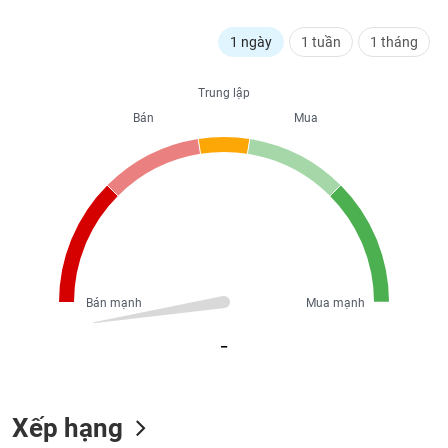
PHIẾU
Hủy
niêm
1 ngày
1 tuần
1 tháng
yết
Theo
CÔNG
Trung lập
dõi
CỤ
Bán
Mua
đặc
ĐẦU
biệt
TƯ
Không
được
ký
XUẤT
quỹ
DỮ
LIỆU
Danh
mục
Bán mạnh
Mua mạnh
ETF
TIN
_
Cổ
MỚI
phiếu
chi
Ngành
tiết
(-)
Xếp hạng