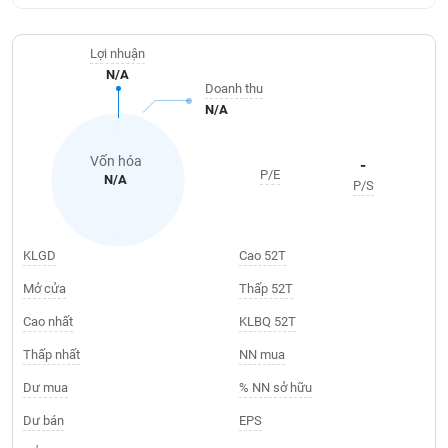
khoản
lai
dịch
lỗ
Phân
Vĩ
Thống
Định
tích
mô
BẤT
Chứng
IR
Giao
kê
Chứng
Lợi nhuận
giá
kỹ
ĐỘNG
quyền
Awards
dịch
giao
quyền
N/A
thuật
SẢN
Nước
Doanh thu
nội
dịch
Trái
ngoài
Tổng
N/A
bộ
Bảng
phiếu
Tin
quan
giá
Đào
doanh
Tự
Niên
tức
TÀI
trực
tạo
nghiệp
Vốn hóa
doanh
Thống
-
giám
CHÍNH
tuyến
P/E
N/A
kê
P/S
Top
Tài
giao
Bộ
cổ
liệu
dịch
Dịch
lọc
phiếu
cổ
HÀNG
vụ
cổ
KLGD
Cao 52T
Định
đông
HÓA
Bản
phiếu
giá
đồ
Mở cửa
Thấp 52T
So
ngành
Cao nhất
KLBQ 52T
sánh
KINH
cổ
Thống
TẾ
Thấp nhất
NN mua
phiếu
kê
Dư mua
% NN sở hữu
giao
Báo
dịch
cáo
Dư bán
EPS
THẾ
phân
GIỚI