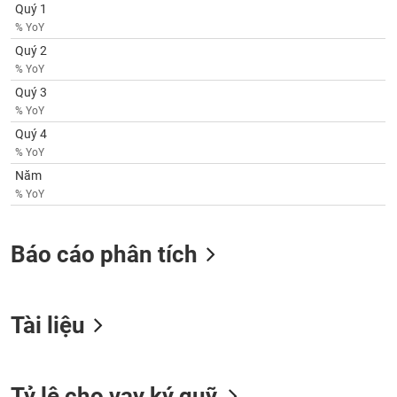
SÓC
Quý 1
SỨC
% YoY
KHỎE
Quý 2
% YoY
Quý 3
% YoY
TÀI
Quý 4
CHÍNH
% YoY
Năm
% YoY
CÔNG
Báo cáo phân tích
NGHỆ
THÔNG
TIN
Tài liệu
DỊCH
Tỷ lệ cho vay ký quỹ