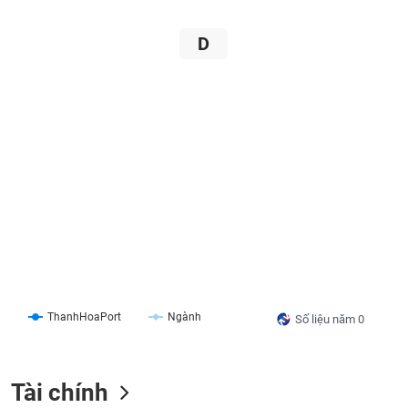
Tổng
VS-
quan
SECTOR
D
Giao
dịch
Tài
chính
NĂNG
Phân
LƯỢNG
tích
kỹ
thuật
Hồ
NGUYÊN
sơ
VẬT
doanh
LIỆU
nghiệp
ThanhHoaPort
Ngành
Tin
Số liệu năm 0
tức
sự
CÔNG
kiện
Tài chính
NGHIỆP
Tài