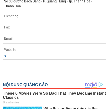
Số 03 đường Bạch Đằng - P. Quảng Hưng - Tp. Thanh Hóa - T.
Tất cả
Cổ phiếu
Chỉ số
Chứng chỉ quỹ
Chứng q
Thanh Hóa
Lãnh
Điện thoại
đạo
(-)
Fax
Tất cả
Người nội bộ
Người liên quan
Cổ đông lớn
Email
Tin
tức
Website
(-)
#
Bài
viết
của
tác
giả
(-)
Báo
cáo