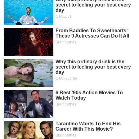
phân
tích
(-)
Thuật
ngữ
(-)
Dịch
vụ
(-)
Đào
tạo
Sách
tài