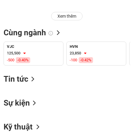
Trạng
Xem thêm
thái
NGÀNH
cổ
phiếu
Cùng ngành
Quy
DOANH
mô
VJC
HVN
NGHIỆP
thị
125,500
23,850
trường
-500
-0.40%
-100
-0.42%
Niêm
CỔ
yết
Tin tức
PHIẾU
Niêm
yết
mới
Sự kiện
PHÁI
Niêm
SINH
yết
bổ
Kỹ thuật
sung
TRÁI