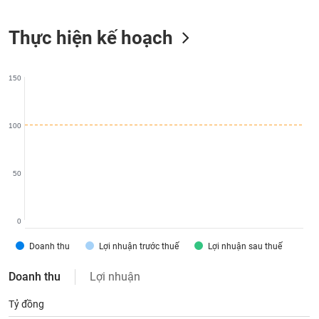
liệu
Thực hiện kế hoạch
Tâm
lý
TIÊU
thị
DÙNG
150
trường
KHÔNG
THIẾT
YẾU
100
50
TIÊU
DÙNG
THIẾT
0
YẾU
Doanh thu
Lợi nhuận trước thuế
Lợi nhuận sau thuế
Doanh thu
Lợi nhuận
Tỷ đồng
CHĂM