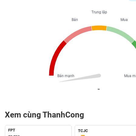
PHIẾU
Trung lập
Bán
Mua
CÔNG
CỤ
ĐẦU
TƯ
XUẤT
DỮ
Bán mạnh
Mua m
LIỆU
_
TIN
MỚI
Xem cùng ThanhCong
Ngành
(-)
FPT
TCJC