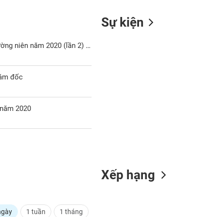
Sự kiện
ATA: Công bố thông tin về việc tổ chức Đại hội đồng cổ đông thường niên năm 2020 (lần 2) không thành công
iám đốc
 năm 2020
Xếp hạng
ngày
1 tuần
1 tháng