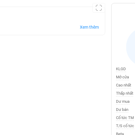
Xem thêm
KLGD
Mở cửa
Cao nhất
Thấp nhất
Dư mua
Dư bán
Cổ tức TM
T/S cổ tức
Beta