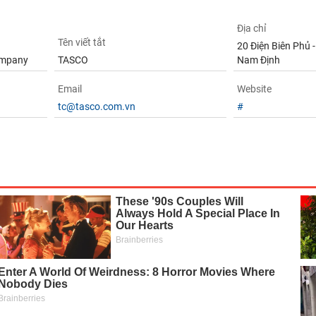
Địa chỉ
Tên viết tắt
20 Điện Biên Phủ 
ompany
TASCO
Nam Định
Email
Website
tc@tasco.com.vn
#