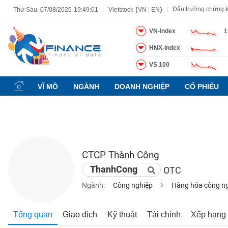
(
)
Đấu trường chứng 
Thứ Sáu, 07/08/2026
19:49:02
Vietstock
VN
|
EN
VN-Index
1
HNX-Index
Tất cả
Tính năng
Ngành
Mã chứng khoán
Lãnh đạ
VS 100
Tính
năng
VĨ MÔ
NGÀNH
DOANH NGHIỆP
CỔ PHIẾU
(-)
VIETSTOCK
CTCP Thành Công
CHỨNG
ThanhCong
OTC
KHOÁN
Ngành:
Công nghiệp
Hàng hóa công n
DOANH
Tổng quan
Giao dịch
Kỹ thuật
Tài chính
Xếp hạng
NGHIỆP