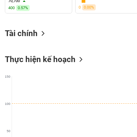
70,700
VS-
0
0.00%
400
0.57%
SECTOR
Tài chính
NĂNG
LƯỢNG
Thực hiện kế hoạch
150
NGUYÊN
VẬT
LIỆU
100
CÔNG
50
NGHIỆP