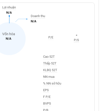
Lợi nhuận
N/A
Doanh thu
N/A
Vốn hóa
-
P/E
N/A
P/S
Cao 52T
Thấp 52T
KLBQ 52T
NN mua
% NN sở hữu
EPS
F P/E
BVPS
P/B