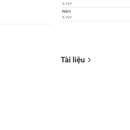
% YoY
Năm
% YoY
Tài liệu