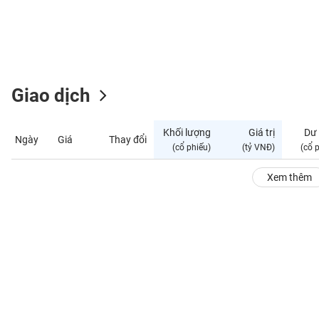
GIỚI
ĐÔNG
DƯƠNG
Giao dịch
TÀI
CHÍNH
Khối lượng
Giá trị
Dư
Ngày
Giá
Thay đổi
CÁ
(cổ phiếu)
(tỷ VNĐ)
(cổ 
NHÂN
Xem thêm
PHÂN
TÍCH
VIETSTOCKFINANCE
VĨ
MÔ