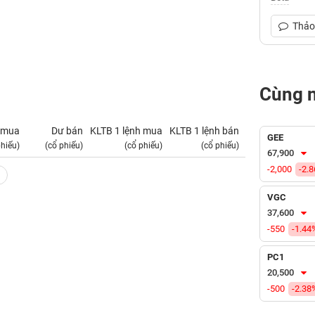
Thảo 
Cùng 
 mua
Dư bán
KLTB 1 lệnh mua
KLTB 1 lệnh bán
NN mua
GEE
phiếu)
(cổ phiếu)
(cổ phiếu)
(cổ phiếu)
(tỷ VNĐ)
67,900
-2,000
-2.
VGC
37,600
-550
-1.44
PC1
20,500
-500
-2.38