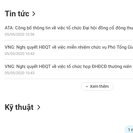
Tin tức
NGÀNH
05/05/2020 10:56
VNG: Nghị quyết HĐQT về việc miễn nhiệm chức vụ Phó Tổng G
DOANH
05/05/2020 10:43
NGHIỆP
VNG: Nghị quyết HĐQT về việc tổ chức họp ĐHĐCĐ thường niên
05/05/2020 10:43
CỔ
PHIẾU
Xem thêm
PHÁI
Kỹ thuật
SINH
TRÁI
1 