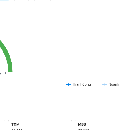
ạnh
ThanhCong
Ngành
TCM
MBB