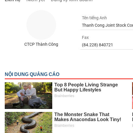
SÓC
SỨC
KHỎE
Tên tiếng Anh
Thanh Cong Joint Stock C
Fax
CTCP Thành Công
(84.228) 840721
TÀI
CHÍNH
CÔNG
NGHỆ
THÔNG
TIN
DỊCH