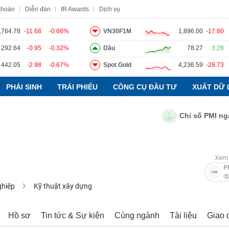
khoán
Diễn đàn
IR Awards
Dịch vụ
,764.78
-11.68
-0.66%
VN30F1M
1,896.00
-17.80
292.64
-0.95
-0.32%
Dầu
78.27
3.28
o
Tin tức
Báo cáo phân tích
Thuật ngữ
Dịch vụ
442.05
-2.98
-0.67%
Spot Gold
4,236.59
-28.73
PHÁI SINH
TRÁI PHIẾU
CÔNG CỤ ĐẦU TƯ
XUẤT DỮ 
Chỉ số PMI ngành 
Xem 
P
ghiệp
Kỹ thuật xây dựng
Hồ sơ
Tin tức & Sự kiện
Cùng ngành
Tài liệu
Giao 