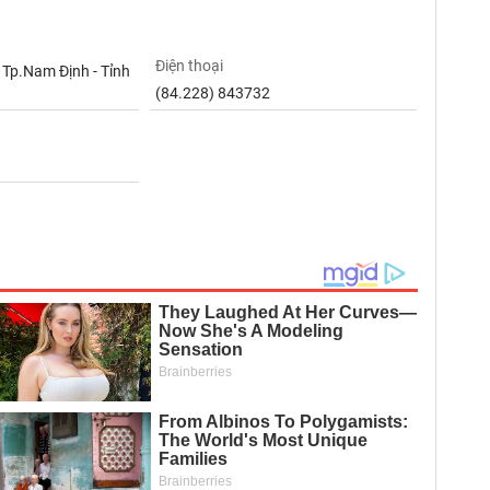
Điện thoại
- Tp.Nam Định - Tỉnh
(84.228) 843732