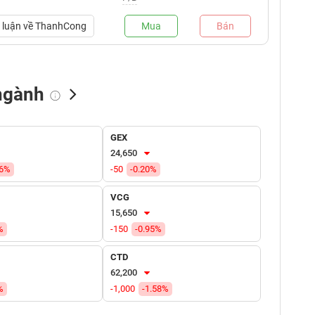
luận về
ThanhCong
Mua
Bán
ngành
NN bán
Tự doanh mua
Tự doanh bán
GEX
(tỷ VNĐ)
(tỷ VNĐ)
(tỷ VNĐ)
24,650
86%
-50
-0.20%
VCG
15,650
%
-150
-0.95%
CTD
62,200
%
-1,000
-1.58%