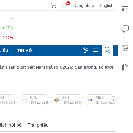
9+
Đăng nhập
English
|
-0.93%
4.37%
-0.67%
LIỆU
TIN MỚI
sản xuất Việt Nam tháng 7/2026: Sản lượng, số lượng đơn đặt hàn
nhiều
NJ
HPG
FPT
MBB
V
160,804
128,898
120,915
105,721
dịch nội bộ
Trái phiếu