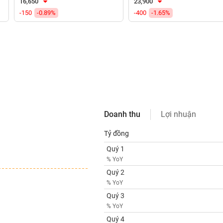
16,650
23,900
-150
-0.89%
-400
-1.65%
Doanh thu
Lợi nhuận
Tỷ đồng
Quý 1
% YoY
Quý 2
% YoY
Quý 3
% YoY
Quý 4