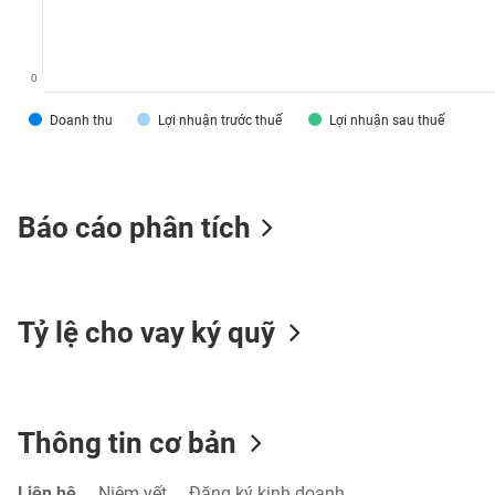
0
TIÊU
Doanh thu
Lợi nhuận trước thuế
Lợi nhuận sau thuế
DÙNG
KHÔNG
THIẾT
YẾU
Báo cáo phân tích
TIÊU
Tỷ lệ cho vay ký quỹ
DÙNG
THIẾT
YẾU
Thông tin cơ bản
CHĂM
Liên hệ
Niêm yết
Đăng ký kinh doanh