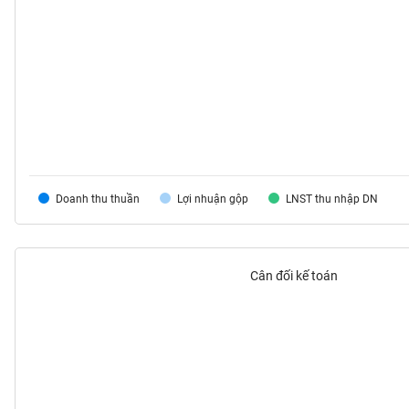
VS-
SECTOR
NĂNG
LƯỢNG
Doanh thu thuần
Lợi nhuận gộp
LNST thu nhập DN
NGUYÊN
VẬT
Cân đối kế toán
LIỆU
CÔNG
NGHIỆP