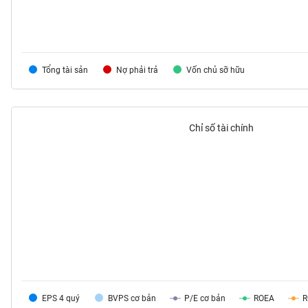
TIÊU
Tổng tài sản
Nợ phải trả
Vốn chủ sỡ hữu
DÙNG
KHÔNG
THIẾT
YẾU
Chỉ số tài chính
TIÊU
DÙNG
THIẾT
YẾU
EPS 4 quý
BVPS cơ bản
P/E cơ bản
ROEA
CHĂM