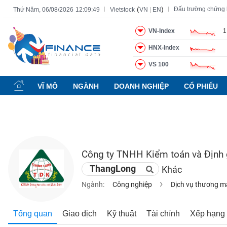
(
)
Đấu trường chứng
Thứ Năm, 06/08/2026
12:09:50
Vietstock
VN
|
EN
VN-Index
1
HNX-Index
Tất cả
Tính năng
Ngành
Mã chứng khoán
Lãnh đạ
VS 100
Tính
năng
VĨ MÔ
NGÀNH
DOANH NGHIỆP
CỔ PHIẾU
(-)
VIETSTOCK
Công ty TNHH Kiểm toán và Định g
CHỨNG
ThangLong
Khác
KHOÁN
Ngành:
Công nghiệp
Dịch vụ thương m
DOANH
Tổng quan
Giao dịch
Kỹ thuật
Tài chính
Xếp hạng
NGHIỆP