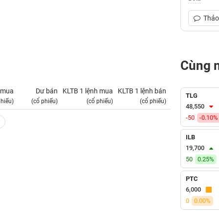
Thảo 
Cùng 
 mua
Dư bán
KLTB 1 lệnh mua
KLTB 1 lệnh bán
NN mua
TLG
phiếu)
(cổ phiếu)
(cổ phiếu)
(cổ phiếu)
(tỷ VNĐ)
48,550
-50
-0.10%
ILB
19,700
50
0.25%
PTC
6,000
0
0.00%