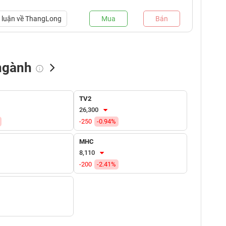
luận về
ThangLong
Mua
Bán
ngành
NN bán
Tự doanh mua
Tự doanh bán
TV2
(tỷ VNĐ)
(tỷ VNĐ)
(tỷ VNĐ)
26,300
-250
-0.94%
MHC
8,110
-200
-2.41%