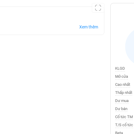
Xem thêm
KLGD
Mở cửa
Cao nhất
Thấp nhất
Dư mua
Dư bán
Cổ tức TM
T/S cổ tức
Beta