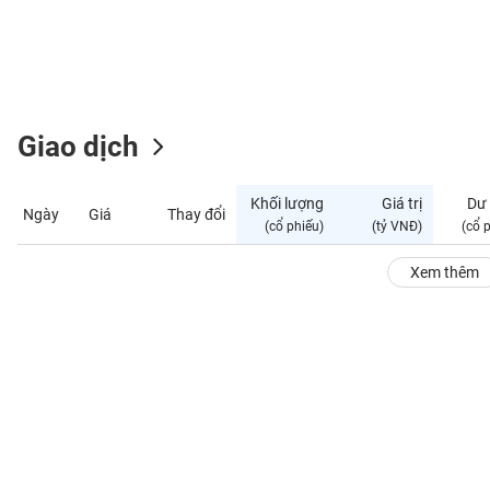
GIỚI
ĐÔNG
DƯƠNG
Giao dịch
TÀI
CHÍNH
Khối lượng
Giá trị
Dư
Ngày
Giá
Thay đổi
CÁ
(cổ phiếu)
(tỷ VNĐ)
(cổ 
NHÂN
Xem thêm
PHÂN
TÍCH
VIETSTOCKFINANCE
VĨ
MÔ