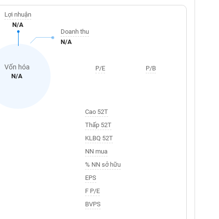
Lợi nhuận
N/A
Doanh thu
N/A
Vốn hóa
P/E
P/B
N/A
Cao 52T
Thấp 52T
KLBQ 52T
NN mua
% NN sở hữu
EPS
F P/E
BVPS