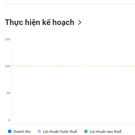
SÓC
SỨC
KHỎE
Thực hiện kế hoạch
150
TÀI
CHÍNH
100
CÔNG
NGHỆ
50
THÔNG
TIN
0
Doanh thu
Lợi nhuận trước thuế
Lợi nhuận sau thuế
DỊCH