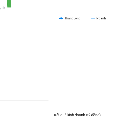
ạnh
ThangLong
Ngành
Kết quả kinh doanh (tỷ đồng)