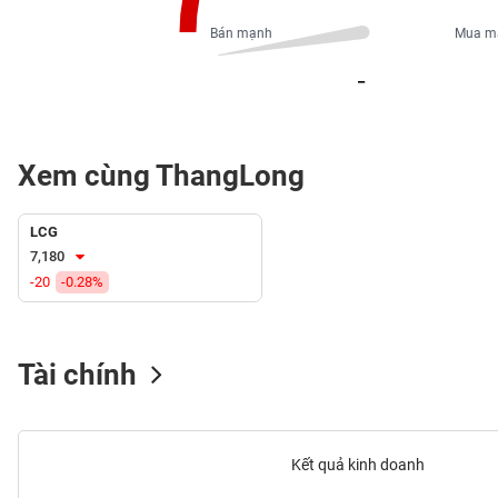
PHIẾU
Bán mạnh
Mua m
_
CÔNG
CỤ
ĐẦU
Xem cùng ThangLong
TƯ
LCG
XUẤT
7,180
DỮ
-20
-0.28%
LIỆU
Tài chính
TIN
MỚI
Ngành
Kết quả kinh doanh
(-)