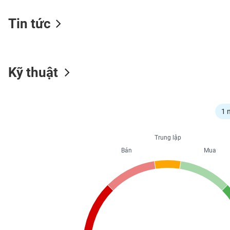
Tin tức
NGÀNH
Kỹ thuật
DOANH
NGHIỆP
1 
CỔ
Trung lập
PHIẾU
Bán
Mua
PHÁI
SINH
TRÁI