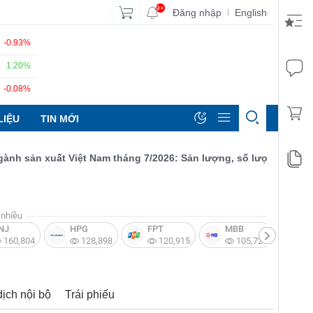
9+
Đăng nhập
English
|
-0.93%
1.20%
-0.08%
LIỆU
TIN MỚI
sản xuất Việt Nam tháng 7/2026: Sản lượng, số lượng đơn đặt hà
nhiều
NJ
HPG
FPT
MBB
V
160,804
128,898
120,915
105,721
dịch nội bộ
Trái phiếu