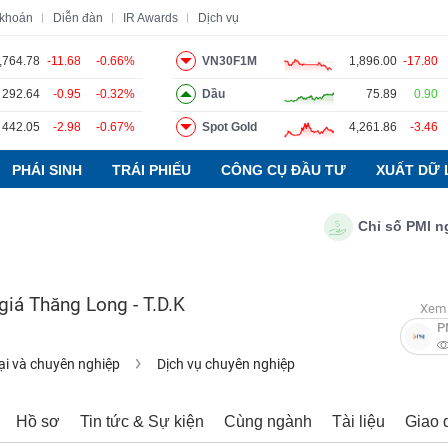
 khoán
Diễn đàn
IR Awards
Dịch vụ
,764.78
-11.68
-0.66%
VN30F1M
1,896.00
-17.80
292.64
-0.95
-0.32%
Dầu
75.89
0.90
o
Tin tức
Báo cáo phân tích
Thuật ngữ
Dịch vụ
442.05
-2.98
-0.67%
Spot Gold
4,261.86
-3.46
PHÁI SINH
TRÁI PHIẾU
CÔNG CỤ ĐẦU TƯ
XUẤT DỮ 
Chỉ số PMI ngành 
iá Thăng Long - T.D.K
Xem 
P
ại và chuyên nghiệp
Dịch vụ chuyên nghiệp
Hồ sơ
Tin tức & Sự kiện
Cùng ngành
Tài liệu
Giao 