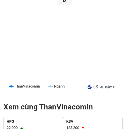
D
liệu
Tâm
lý
TIÊU
thị
DÙNG
trường
KHÔNG
THIẾT
YẾU
TIÊU
DÙNG
ThanVinacomin
Ngành
Số liệu năm 0
THIẾT
YẾU
Xem cùng ThanVinacomin
HPG
KSV
CHĂM
22,000
123,200