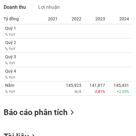
tài
Doanh thu
Lợi nhuận
chính
Tỷ đồng
2021
2022
2023
2024
Quý 1
% YoY
Quý 2
% YoY
Quý 3
% YoY
Quý 4
% YoY
Năm
145,923
141,817
145,431
% YoY
N/A
-2.81%
+2.55%
Báo cáo phân tích