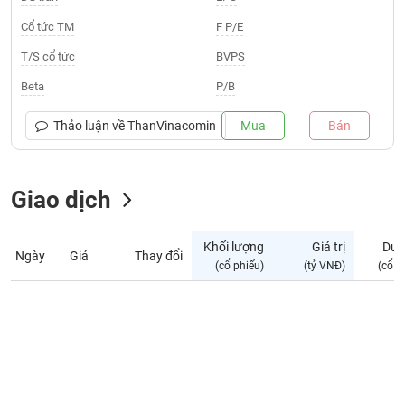
Giá
tích
Cổ tức TM
F P/E
Đặt
Biểu
lệnh
T/S cổ tức
BVPS
đồ
ĐÔNG
Nước
tài
DƯƠNG
Beta
P/B
ngoài
chính
Tự
Thảo luận về
ThanVinacomin
Mua
Bán
TÀI
doanh
CHÍNH
Ảnh
CÁ
hưởng
Giao dịch
NHÂN
chỉ
số
Khối lượng
Giá trị
Dư 
Ngày
Giá
Thay đổi
Biến
PHÂN
(cổ phiếu)
(tỷ VNĐ)
(cổ p
động
TÍCH
cổ
VIETSTOCKFINANCE
phiếu
Giao
dịch
VĨ
nội
MÔ
bộ