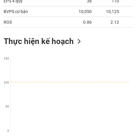
chính
EPS 4 quý
38
110
BVPS cơ bản
10,050
10,125
1
ROS
0.86
2.12
Công
cụ
Thực hiện kế hoạch
đầu
tư
150
Truyền
100
thông
tài
chính
50
Dữ
liệu
0