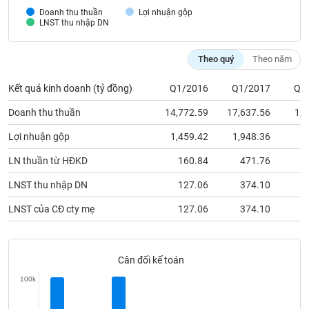
VỤ
Doanh thu thuần
Lợi nhuận gộp
TRUYỀN
LNST thu nhập DN
THÔNG
Theo quý
Theo năm
Kết quả kinh doanh (tỷ đồng)
Q1/2016
Q1/2017
Q4
TIỆN
Doanh thu thuần
14,772.59
17,637.56
1,4
ÍCH
Lợi nhuận gộp
1,459.42
1,948.36
1
LN thuần từ HĐKD
160.84
471.76
LNST thu nhập DN
127.06
374.10
BẤT
ĐỘNG
LNST của CĐ cty mẹ
127.06
374.10
SẢN
Mã
Cân đối kế toán
chứng
khoán
100k
(-)