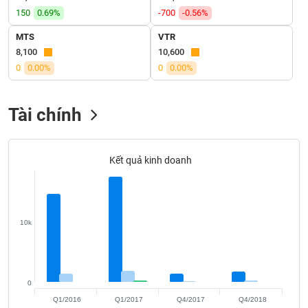
SÓC
150
0.69%
-700
-0.56%
SỨC
KHỎE
MTS
VTR
8,100
10,600
0
0.00%
0
0.00%
TÀI
Tài chính
CHÍNH
Kết quả kinh doanh
CÔNG
NGHỆ
THÔNG
10k
TIN
0
DỊCH
Q1/2016
Q1/2017
Q4/2017
Q4/2018