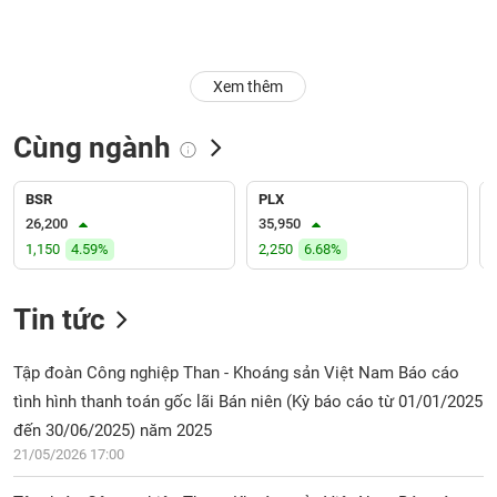
Trạng
thái
NGÀNH
cổ
Xem thêm
phiếu
Cùng ngành
Quy
DOANH
mô
NGHIỆP
thị
BSR
PLX
trường
26,200
35,950
1,150
4.59%
2,250
6.68%
Niêm
CỔ
yết
PHIẾU
Tin tức
Niêm
yết
mới
Tập đoàn Công nghiệp Than - Khoáng sản Việt Nam Báo cáo
PHÁI
Niêm
SINH
tình hình thanh toán gốc lãi Bán niên (Kỳ báo cáo từ 01/01/2025
yết
đến 30/06/2025) năm 2025
bổ
21/05/2026 17:00
sung
TRÁI