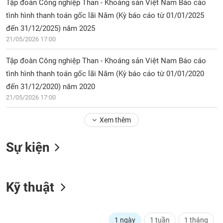
PHIẾU
Tập đoàn Công nghiệp Than - Khoáng sản Việt Nam Báo cáo
Hủy
niêm
tình hình thanh toán gốc lãi Năm (Kỳ báo cáo từ 01/01/2025
yết
đến 31/12/2025) năm 2025
Theo
21/05/2026 17:00
CÔNG
dõi
CỤ
đặc
Tập đoàn Công nghiệp Than - Khoáng sản Việt Nam Báo cáo
ĐẦU
biệt
tình hình thanh toán gốc lãi Năm (Kỳ báo cáo từ 01/01/2020
TƯ
đến 31/12/2020) năm 2020
Không
được
21/05/2026 17:00
ký
XUẤT
quỹ
Xem thêm
DỮ
LIỆU
Danh
Sự kiện
mục
ETF
TIN
Cổ
MỚI
Kỹ thuật
phiếu
chi
Ngành
tiết
(-)
1 ngày
1 tuần
1 tháng