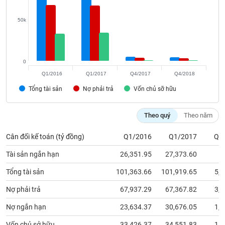
Tất cả
Cổ phiếu
Chỉ số
Chứng chỉ quỹ
Chứng q
50k
Lãnh
đạo
(-)
0
Tất cả
Người nội bộ
Người liên quan
Cổ đông lớn
Q1/2016
Q1/2017
Q4/2017
Q4/2018
Tổng tài sản
Nợ phải trả
Vốn chủ sỡ hữu
Tin
tức
(-)
Theo quý
Theo năm
Cân đối kế toán (tỷ đồng)
Q1/2016
Q1/2017
Q4
Bài
viết
Tài sản ngắn hạn
26,351.95
27,373.60
8
của
tác
Tổng tài sản
101,363.66
101,919.65
5,3
giả
(-)
Nợ phải trả
67,937.29
67,367.82
3,9
Nợ ngắn hạn
23,634.37
30,676.05
1,2
Báo
cáo
Vốn chủ sở hữu
33,426.37
34,551.83
1,3