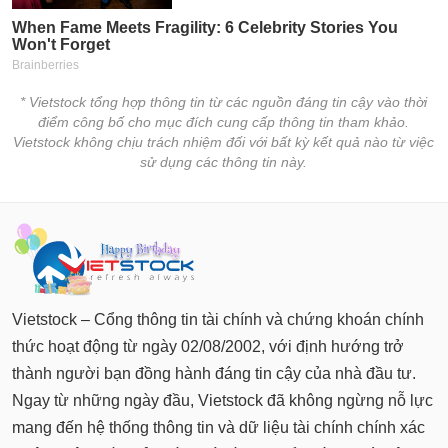
chính
Công
* Vietstock tổng hợp thông tin từ các nguồn đáng tin cậy vào thời
cụ
điểm công bố cho mục đích cung cấp thông tin tham khảo.
đầu
Vietstock không chịu trách nhiệm đối với bất kỳ kết quả nào từ việc
tư
sử dụng các thông tin này.
Truyền
thông
tài
chính
Vietstock – Cổng thông tin tài chính và chứng khoán chính
thức hoạt động từ ngày 02/08/2002, với định hướng trở
thành người bạn đồng hành đáng tin cậy của nhà đầu tư.
Ngay từ những ngày đầu, Vietstock đã không ngừng nỗ lực
Dữ
mang đến hệ thống thông tin và dữ liệu tài chính chính xác
liệu