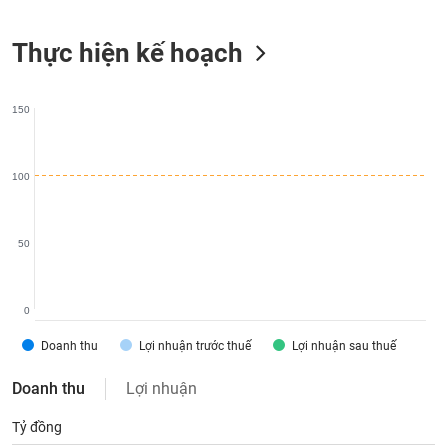
liệu
Thực hiện kế hoạch
Tâm
lý
TIÊU
thị
DÙNG
150
trường
KHÔNG
THIẾT
YẾU
100
50
TIÊU
DÙNG
THIẾT
0
YẾU
Doanh thu
Lợi nhuận trước thuế
Lợi nhuận sau thuế
Doanh thu
Lợi nhuận
Tỷ đồng
CHĂM