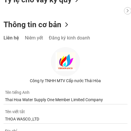
VỤ
TRUYỀN
THÔNG
Thông tin cơ bản
Liên hệ
Niêm yết
Đăng ký kinh doanh
TIỆN
ÍCH
BẤT
Công ty TNHH MTV Cấp nước Thái Hòa
ĐỘNG
SẢN
Tên tiếng Anh
Thai Hoa Water Supply One Member Limited Company
Mã
chứng
Tên viết tắt
khoán
THOA WASCO.,LTD
(-)