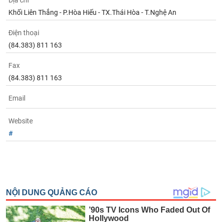
Địa chỉ
Tất cả
Cổ phiếu
Chỉ số
Chứng chỉ quỹ
Chứng q
Khối Liên Thắng - P.Hòa Hiếu - TX.Thái Hòa - T.Nghệ An
Lãnh
Điện thoại
đạo
(-)
(84.383) 811 163
Tất cả
Người nội bộ
Người liên quan
Cổ đông lớn
Fax
(84.383) 811 163
Tin
Email
tức
(-)
Website
#
Bài
viết
của
tác
giả
(-)
Báo
cáo