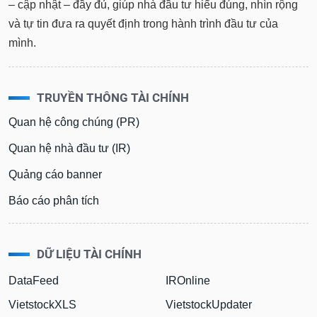
tài
– cập nhật – đầy đủ, giúp nhà đầu tư hiểu đúng, nhìn rộng
chính
và tự tin đưa ra quyết định trong hành trình đầu tư của
mình.
TRUYỀN THÔNG TÀI CHÍNH
Quan hệ công chúng (PR)
Quan hệ nhà đầu tư (IR)
Quảng cáo banner
Báo cáo phân tích
DỮ LIỆU TÀI CHÍNH
DataFeed
IROnline
VietstockXLS
VietstockUpdater