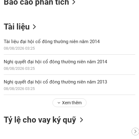
Báo cáo phân tích
chính
Tài liệu
Công
cụ
Tài liệu đại hội cổ đông thường niên năm 2014
đầu
08/08/2026 03:25
tư
Nghị quyết đại hội cổ đông thường niên năm 2014
08/08/2026 03:25
Truyền
Nghị quyết đại hội cổ đông thường niên năm 2013
thông
08/08/2026 03:25
tài
chính
Xem thêm
Tỷ lệ cho vay ký quỹ
Dữ
liệu