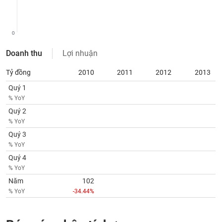
phân
tích
(-)
0
Thuật
Doanh thu
Lợi nhuận
ngữ
(-)
Tỷ đồng
2010
2011
2012
2013
Quý 1
Dịch
% YoY
vụ
Quý 2
(-)
% YoY
Quý 3
% YoY
Đào
tạo
Quý 4
% YoY
Năm
102
% YoY
-34.44%
Sách
tài