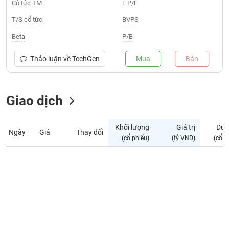
Giá
Cổ tức TM
F P/E
tích
Đặt
T/S cổ tức
BVPS
Biểu
lệnh
đồ
ĐÔNG
Beta
P/B
Nước
tài
DƯƠNG
ngoài
chính
Thảo luận về
TechGen
Mua
Bán
Tự
TÀI
doanh
CHÍNH
Giao dịch
Ảnh
CÁ
hưởng
NHÂN
chỉ
Khối lượng
Giá trị
Dư 
số
Ngày
Giá
Thay đổi
(cổ phiếu)
(tỷ VNĐ)
(cổ p
Biến
PHÂN
động
TÍCH
cổ
VIETSTOCKFINANCE
phiếu
Giao
dịch
VĨ
nội
MÔ
bộ