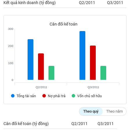
SÓC
Kết quả kinh doanh (tỷ đồng)
Q2/2011
Q3/2011
SỨC
KHỎE
Cân đối kế toán
300
TÀI
200
CHÍNH
100
CÔNG
0
NGHỆ
Q2/2011
Q3/2011
THÔNG
Tổng tài sản
Nợ phải trả
Vốn chủ sỡ hữu
TIN
Theo quý
Theo năm
Cân đối kế toán (tỷ đồng)
Q2/2011
Q3/2011
DỊCH