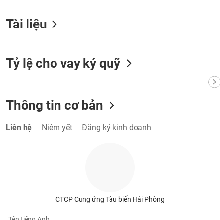
VỤ
TRUYỀN
Tài liệu
THÔNG
Tỷ lệ cho vay ký quỹ
TIỆN
ÍCH
Thông tin cơ bản
Liên hệ
Niêm yết
Đăng ký kinh doanh
BẤT
ĐỘNG
SẢN
Mã
chứng
khoán
CTCP Cung ứng Tàu biển Hải Phòng
(-)
Tên tiếng Anh