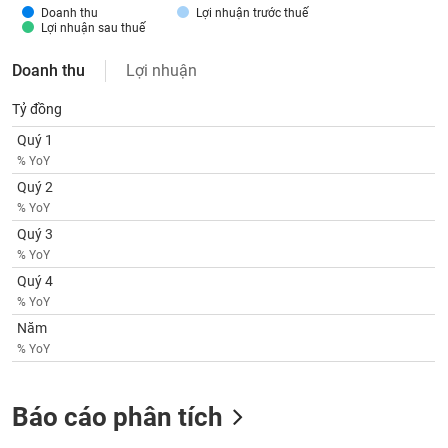
SÓC
Doanh thu
Lợi nhuận trước thuế
SỨC
Lợi nhuận sau thuế
KHỎE
Doanh thu
Lợi nhuận
Tỷ đồng
Quý 1
TÀI
% YoY
CHÍNH
Quý 2
% YoY
Quý 3
% YoY
CÔNG
Quý 4
NGHỆ
% YoY
THÔNG
Năm
TIN
% YoY
Báo cáo phân tích
DỊCH