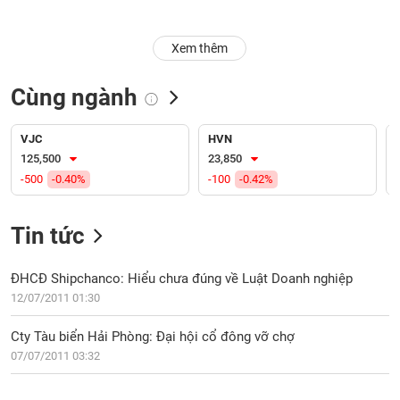
Trạng
Xem thêm
thái
NGÀNH
cổ
phiếu
Cùng ngành
Quy
DOANH
mô
VJC
HVN
NGHIỆP
thị
125,500
23,850
trường
-500
-0.40%
-100
-0.42%
Niêm
CỔ
yết
Tin tức
PHIẾU
Niêm
yết
ĐHCĐ Shipchanco: Hiểu chưa đúng về Luật Doanh nghiệp
mới
12/07/2011 01:30
PHÁI
Niêm
SINH
Cty Tàu biển Hải Phòng: Đại hội cổ đông vỡ chợ
yết
07/07/2011 03:32
bổ
sung
TRÁI