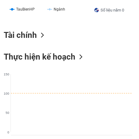
liệu
TauBienHP
Ngành
Số liệu năm 0
Tâm
lý
TIÊU
thị
DÙNG
Tài chính
trường
KHÔNG
THIẾT
YẾU
Thực hiện kế hoạch
150
TIÊU
DÙNG
100
THIẾT
YẾU
50
0
CHĂM