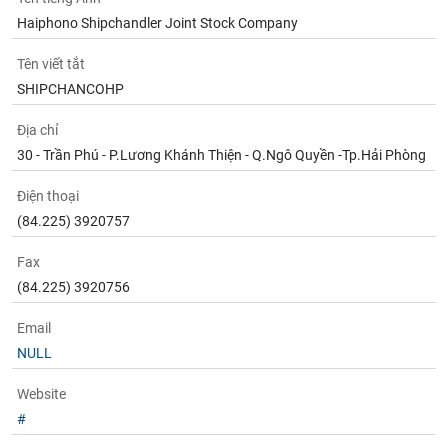
Tất cả
Cổ phiếu
Chỉ số
Chứng chỉ quỹ
Chứng q
Haiphono Shipchandler Joint Stock Company
Lãnh
Tên viết tắt
đạo
SHIPCHANCOHP
(-)
Địa chỉ
Tất cả
Người nội bộ
Người liên quan
Cổ đông lớn
30 - Trần Phú - P.Lương Khánh Thiện - Q.Ngô Quyền -Tp.Hải Phòng
Tin
Điện thoại
tức
(-)
(84.225) 3920757
Fax
Bài
(84.225) 3920756
viết
của
Email
tác
giả
NULL
(-)
Website
#
Báo
cáo