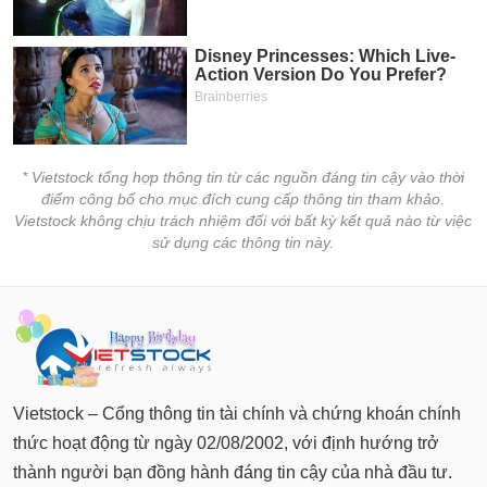
chính
Công
cụ
đầu
tư
* Vietstock tổng hợp thông tin từ các nguồn đáng tin cậy vào thời
điểm công bố cho mục đích cung cấp thông tin tham khảo.
Vietstock không chịu trách nhiệm đối với bất kỳ kết quả nào từ việc
sử dụng các thông tin này.
Truyền
thông
tài
chính
Vietstock – Cổng thông tin tài chính và chứng khoán chính
thức hoạt động từ ngày 02/08/2002, với định hướng trở
Dữ
liệu
thành người bạn đồng hành đáng tin cậy của nhà đầu tư.