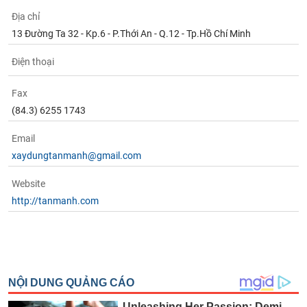
Tất cả
Cổ phiếu
Chỉ số
Chứng chỉ quỹ
Chứng q
Địa chỉ
13 Đường Ta 32 - Kp.6 - P.Thới An - Q.12 - Tp.Hồ Chí Minh
Lãnh
đạo
(-)
Điện thoại
Tất cả
Người nội bộ
Người liên quan
Cổ đông lớn
Fax
(84.3) 6255 1743
Tin
tức
Email
(-)
xaydungtanmanh@gmail.com
Website
Bài
http://tanmanh.com
viết
của
tác
giả
(-)
Báo
cáo