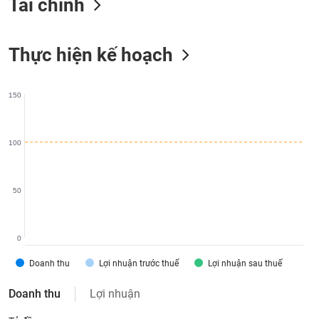
Tài chính
liệu
Tâm
Thực hiện kế hoạch
lý
TIÊU
thị
DÙNG
trường
KHÔNG
150
THIẾT
YẾU
100
TIÊU
50
DÙNG
THIẾT
YẾU
0
Doanh thu
Lợi nhuận trước thuế
Lợi nhuận sau thuế
Doanh thu
Lợi nhuận
CHĂM