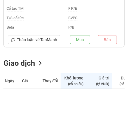
Giá
tích
Cổ tức TM
F P/E
Đặt
Biểu
lệnh
T/S cổ tức
BVPS
đồ
ĐÔNG
Nước
tài
DƯƠNG
Beta
P/B
ngoài
chính
Tự
Thảo luận về
TanManh
Mua
Bán
TÀI
doanh
CHÍNH
Ảnh
CÁ
hưởng
Giao dịch
NHÂN
chỉ
số
Khối lượng
Giá trị
Dư 
Ngày
Giá
Thay đổi
Biến
PHÂN
(cổ phiếu)
(tỷ VNĐ)
(cổ p
động
TÍCH
cổ
VIETSTOCKFINANCE
phiếu
Giao
dịch
VĨ
nội
MÔ
bộ