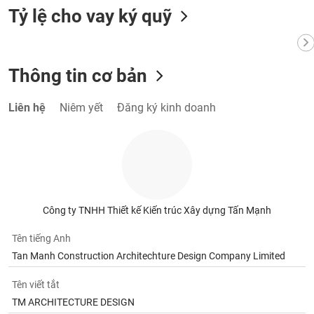
VỤ
Tỷ lệ cho vay ký quỹ
TRUYỀN
THÔNG
Thông tin cơ bản
TIỆN
Liên hệ
Niêm yết
Đăng ký kinh doanh
ÍCH
BẤT
ĐỘNG
Công ty TNHH Thiết kế Kiến trúc Xây dựng Tấn Mạnh
SẢN
Tên tiếng Anh
Mã
Tan Manh Construction Architechture Design Company Limited
chứng
khoán
Tên viết tắt
(-)
TM ARCHITECTURE DESIGN