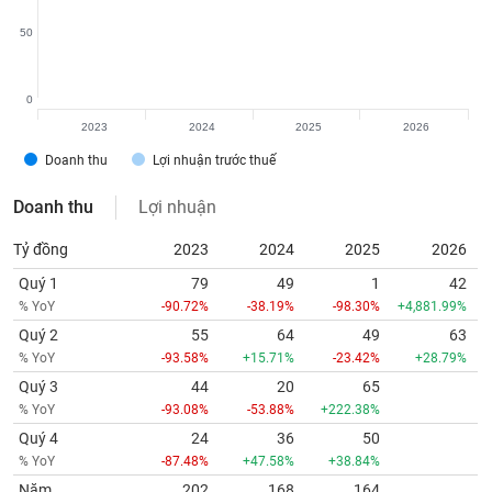
tài
chính
50
0
2023
2024
2025
2026
Doanh thu
Lợi nhuận trước thuế
Doanh thu
Lợi nhuận
Tỷ đồng
2023
2024
2025
2026
Quý 1
79
49
1
42
% YoY
-90.72%
-38.19%
-98.30%
+4,881.99%
Quý 2
55
64
49
63
% YoY
-93.58%
+15.71%
-23.42%
+28.79%
Quý 3
44
20
65
% YoY
-93.08%
-53.88%
+222.38%
Quý 4
24
36
50
% YoY
-87.48%
+47.58%
+38.84%
Năm
202
168
164