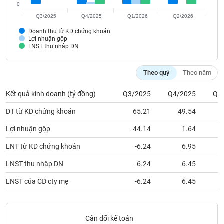
VỤ
0
TRUYỀN
Q3/2025
Q4/2025
Q1/2026
Q2/2026
THÔNG
Doanh thu từ KD chứng khoán
Lợi nhuận gộp
LNST thu nhập DN
Theo quý
Theo năm
TIỆN
ÍCH
Kết quả kinh doanh (tỷ đồng)
Q3/2025
Q4/2025
Q1
DT từ KD chứng khoán
65.21
49.54
Lợi nhuận gộp
-44.14
1.64
BẤT
ĐỘNG
LNT từ KD chứng khoán
-6.24
6.95
SẢN
LNST thu nhập DN
-6.24
6.45
Mã
LNST của CĐ cty mẹ
-6.24
6.45
chứng
khoán
(-)
Cân đối kế toán