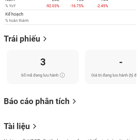
% YoY
-92.03%
-16.75%
-2.45%
Kế hoạch
% hoàn thành
Trái phiếu
3
-
Số mã đang lưu hành
Giá trị đang lưu hành (tỷ đồ
Báo cáo phân tích
Tài liệu