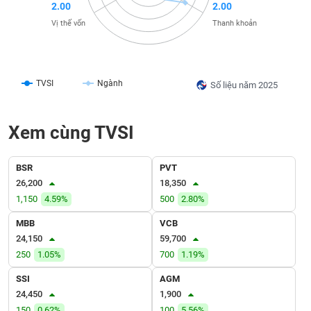
2.00
2.00
liệu
Vị thế vốn
Thanh khoản
Tâm
lý
TIÊU
thị
DÙNG
trường
TVSI
Ngành
Số liệu năm 2025
KHÔNG
THIẾT
YẾU
Xem cùng TVSI
BSR
PVT
26,200
18,350
TIÊU
1,150
4.59%
500
2.80%
DÙNG
THIẾT
MBB
VCB
YẾU
24,150
59,700
250
1.05%
700
1.19%
SSI
AGM
24,450
1,900
CHĂM
150
0.62%
100
5.56%