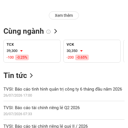
Trạng
Xem thêm
thái
NGÀNH
cổ
phiếu
Cùng ngành
Quy
DOANH
mô
TCX
VCK
NGHIỆP
thị
39,300
30,350
trường
-100
-0.25%
-200
-0.65%
Niêm
CỔ
yết
Tin tức
PHIẾU
Niêm
yết
TVSI: Báo cáo tình hình quản trị công ty 6 tháng đầu năm 2026
mới
26/07/2026 17:00
PHÁI
Niêm
SINH
TVSI: Báo cáo tài chính riêng lẻ Q2 2026
yết
20/07/2026 07:33
bổ
sung
TRÁI
TVSI: Báo cáo tài chính riêng lẻ quý II / 2026