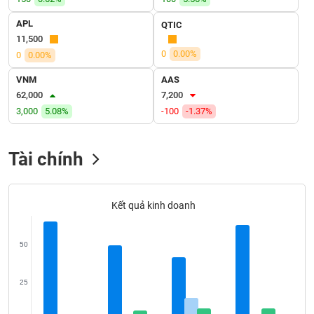
SÓC
SỨC
APL
QTIC
KHỎE
11,500
0
0.00%
0
0.00%
VNM
AAS
62,000
7,200
TÀI
3,000
5.08%
-100
-1.37%
CHÍNH
Tài chính
CÔNG
NGHỆ
Kết quả kinh doanh
THÔNG
TIN
50
25
DỊCH