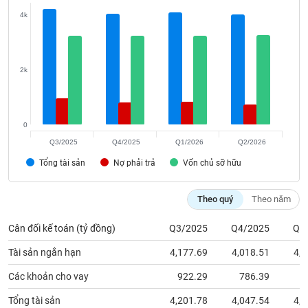
Tất cả
Cổ phiếu
Chỉ số
Chứng chỉ quỹ
Chứng q
4k
Lãnh
đạo
(-)
2k
Tất cả
Người nội bộ
Người liên quan
Cổ đông lớn
Tin
0
tức
Q3/2025
Q4/2025
Q1/2026
Q2/2026
(-)
Tổng tài sản
Nợ phải trả
Vốn chủ sỡ hữu
Bài
Theo quý
Theo năm
viết
của
tác
Cân đối kế toán (tỷ đồng)
Q3/2025
Q4/2025
Q1
giả
(-)
Tài sản ngắn hạn
4,177.69
4,018.51
4,0
Các khoản cho vay
922.29
786.39
7
Báo
Tổng tài sản
4,201.78
4,047.54
4,0
cáo