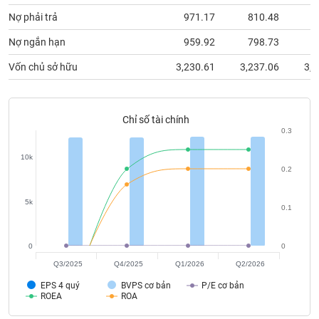
phân
Nợ phải trả
971.17
810.48
8
tích
(-)
Nợ ngắn hạn
959.92
798.73
8
Vốn chủ sở hữu
3,230.61
3,237.06
3,2
Thuật
ngữ
(-)
Chỉ số tài chính
0.3
Dịch
vụ
10k
(-)
0.2
5k
0.1
Đào
tạo
0
0
Q3/2025
Q4/2025
Q1/2026
Q2/2026
EPS 4 quý
BVPS cơ bản
P/E cơ bản
Sách
ROEA
ROA
tài