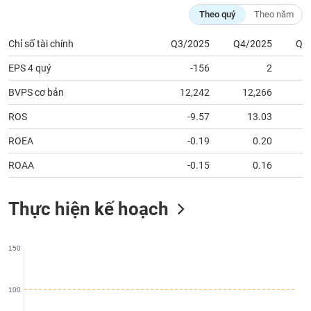
chính
Theo quý
Theo năm
Chỉ số tài chính
Q3/2025
Q4/2025
Q1
EPS 4 quý
-156
2
Công
cụ
BVPS cơ bản
12,242
12,266
1
đầu
tư
ROS
-9.57
13.03
ROEA
-0.19
0.20
ROAA
-0.15
0.16
Truyền
thông
Thực hiện kế hoạch
tài
chính
150
Dữ
100
liệu