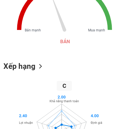
liệu
Tâm
lý
TIÊU
thị
DÙNG
Bán mạnh
Mua mạnh
trường
KHÔNG
BÁN
THIẾT
YẾU
Xếp hạng
TIÊU
DÙNG
C
THIẾT
YẾU
2.00
Khả năng thanh toán
2.40
4.00
Lợi nhuận
Định giá
CHĂM