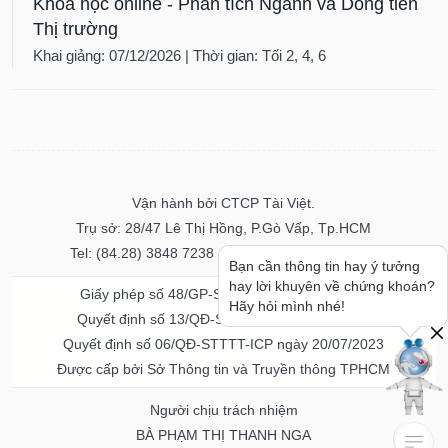
Khóa học online - Phân tích Ngành và Dòng tiền
Thị trường
Khai giảng: 07/12/2026 | Thời gian: Tối 2, 4, 6
Vận hành bởi CTCP Tài Việt.
Trụ sở: 28/47 Lê Thị Hồng, P.Gò Vấp, Tp.HCM
Tel: (84.28) 3848 7238 - Fax: (84.28) 3848 7237
Bạn cần thông tin hay ý tưởng
hay lời khuyên về chứng khoán?
Giấy phép số 48/GP-STTTT ngày 04/11/2016
Hãy hỏi mình nhé!
Quyết định số 13/QĐ-STTTT ngày 02/11/2017
Quyết định số 06/QĐ-STTTT-ICP ngày 20/07/2023
Được cấp bởi Sở Thông tin và Truyền thông TPHCM
Người chịu trách nhiệm
BÀ PHẠM THỊ THANH NGA