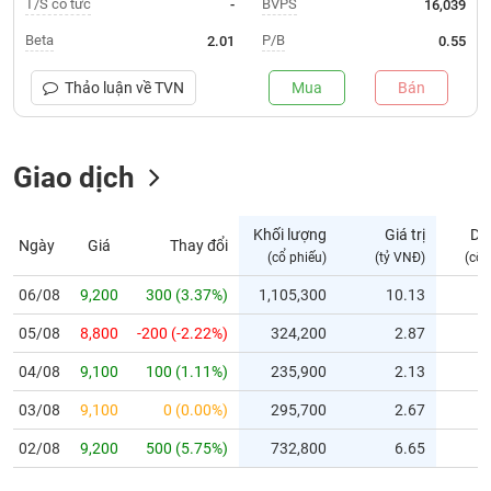
T/S cổ tức
BVPS
-
16,039
Trạng
Beta
P/B
2.01
0.55
thái
NGÀNH
cổ
Thảo luận về
TVN
Mua
Bán
phiếu
Quy
Giao dịch
DOANH
mô
NGHIỆP
thị
trường
Khối lượng
Giá trị
Dư
Ngày
Giá
Thay đổi
Niêm
(cổ phiếu)
(tỷ VNĐ)
(cổ 
CỔ
yết
PHIẾU
06/08
9,200
300 (3.37%)
1,105,300
10.13
Niêm
05/08
yết
8,800
-200 (-2.22%)
324,200
2.87
mới
PHÁI
04/08
9,100
100 (1.11%)
235,900
2.13
Niêm
SINH
03/08
9,100
0 (0.00%)
295,700
2.67
yết
bổ
02/08
9,200
500 (5.75%)
732,800
6.65
sung
TRÁI