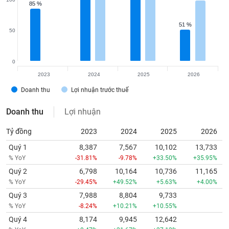
85 %
85 %
51 %
51 %
50
0
2023
2024
2025
2026
Doanh thu
Lợi nhuận trước thuế
Doanh thu
Lợi nhuận
Tỷ đồng
2023
2024
2025
2026
Quý 1
8,387
7,567
10,102
13,733
% YoY
-31.81%
-9.78%
+33.50%
+35.95%
Quý 2
6,798
10,164
10,736
11,165
% YoY
-29.45%
+49.52%
+5.63%
+4.00%
Quý 3
7,988
8,804
9,733
% YoY
-8.24%
+10.21%
+10.55%
Quý 4
8,174
9,945
12,642