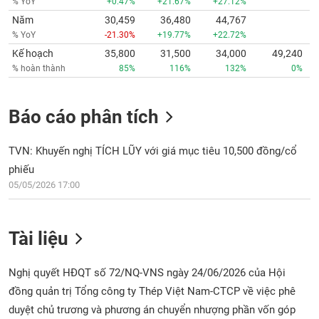
% YoY
+0.47%
+21.67%
+27.12%
Năm
30,459
36,480
44,767
% YoY
-21.30%
+19.77%
+22.72%
Kế hoạch
35,800
31,500
34,000
49,240
% hoàn thành
85%
116%
132%
0%
Báo cáo phân tích
TVN: Khuyến nghị TÍCH LŨY với giá mục tiêu 10,500 đồng/cổ
phiếu
05/05/2026 17:00
Tài liệu
Nghị quyết HĐQT số 72/NQ-VNS ngày 24/06/2026 của Hội
đồng quản trị Tổng công ty Thép Việt Nam-CTCP về việc phê
duyệt chủ trương và phương án chuyển nhượng phần vốn góp