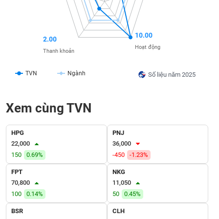
SÓC
SỨC
KHỎE
10.00
2.00
Hoạt động
Thanh khoản
TÀI
TVN
Ngành
Số liệu năm 2025
CHÍNH
Xem cùng TVN
CÔNG
HPG
PNJ
NGHỆ
22,000
36,000
THÔNG
150
0.69%
-450
-1.23%
TIN
FPT
NKG
70,800
11,050
100
0.14%
50
0.45%
BSR
CLH
DỊCH