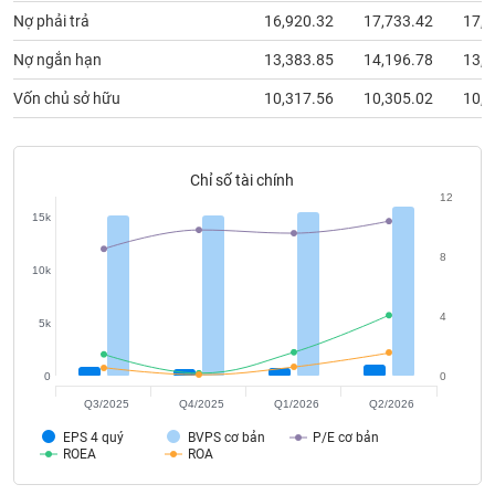
chính
Nợ phải trả
16,920.32
17,733.42
17,5
Nợ ngắn hạn
13,383.85
14,196.78
13,9
Vốn chủ sở hữu
10,317.56
10,305.02
10,5
Công
cụ
đầu
tư
Chỉ số tài chính
12
15k
8
10k
Truyền
thông
4
tài
5k
chính
0
0
Q3/2025
Q4/2025
Q1/2026
Q2/2026
EPS 4 quý
BVPS cơ bản
P/E cơ bản
Dữ
ROEA
ROA
liệu