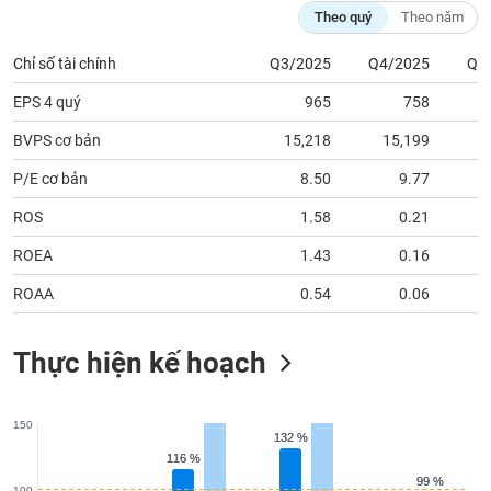
tài
Theo quý
Theo năm
chính
Chỉ số tài chính
Q3/2025
Q4/2025
Q1
EPS 4 quý
965
758
BVPS cơ bản
15,218
15,199
1
P/E cơ bản
8.50
9.77
ROS
1.58
0.21
ROEA
1.43
0.16
ROAA
0.54
0.06
Thực hiện kế hoạch
150
132 %
132 %
116 %
116 %
99 %
99 %
100