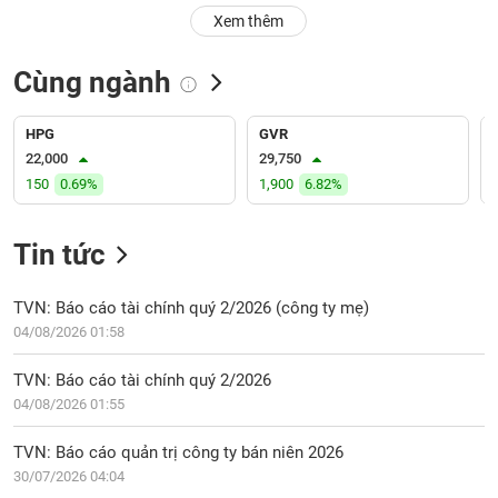
PHIẾU
Hủy
Xem thêm
niêm
yết
Cùng ngành
Theo
CÔNG
dõi
CỤ
đặc
HPG
GVR
ĐẦU
biệt
22,000
29,750
TƯ
150
0.69%
1,900
6.82%
Không
được
ký
Tin tức
XUẤT
quỹ
DỮ
LIỆU
Danh
TVN: Báo cáo tài chính quý 2/2026 (công ty mẹ)
mục
04/08/2026 01:58
ETF
TIN
TVN: Báo cáo tài chính quý 2/2026
Cổ
MỚI
04/08/2026 01:55
phiếu
chi
Ngành
TVN: Báo cáo quản trị công ty bán niên 2026
tiết
(-)
30/07/2026 04:04