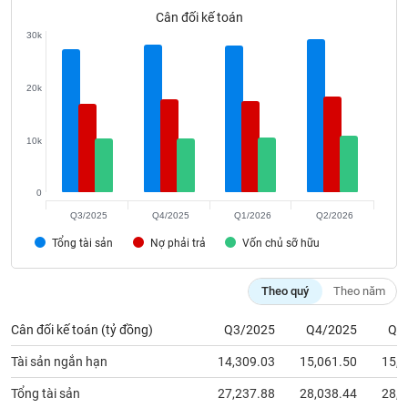
phân
Cân đối kế toán
tích
(-)
30k
20k
Thuật
ngữ
(-)
10k
Dịch
vụ
0
(-)
Q3/2025
Q4/2025
Q1/2026
Q2/2026
Tổng tài sản
Nợ phải trả
Vốn chủ sỡ hữu
Đào
tạo
Theo quý
Theo năm
Cân đối kế toán (tỷ đồng)
Q3/2025
Q4/2025
Q1
Tài sản ngắn hạn
14,309.03
15,061.50
15,0
Sách
tài
Tổng tài sản
27,237.88
28,038.44
28,0