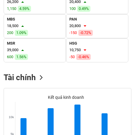
26,200
20,400
VỤ
TRUYỀN
1,150
4.59%
100
0.49%
THÔNG
MBS
PAN
18,500
20,800
200
1.09%
-150
-0.72%
MSR
HSG
TIỆN
39,000
10,750
ÍCH
600
1.56%
-50
-0.46%
Tài chính
BẤT
ĐỘNG
SẢN
Kết quả kinh doanh
Mã
chứng
10k
khoán
(-)
5k