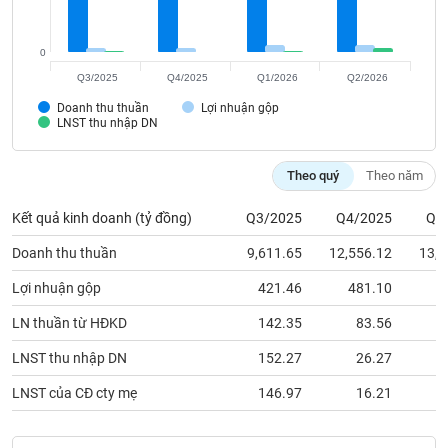
Tất cả
Cổ phiếu
Chỉ số
Chứng chỉ quỹ
Chứng q
0
Lãnh
đạo
Q3/2025
Q4/2025
Q1/2026
Q2/2026
(-)
Doanh thu thuần
Lợi nhuận gộp
LNST thu nhập DN
Tất cả
Người nội bộ
Người liên quan
Cổ đông lớn
Theo quý
Theo năm
Tin
tức
(-)
Kết quả kinh doanh (tỷ đồng)
Q3/2025
Q4/2025
Q1
Doanh thu thuần
9,611.65
12,556.12
13,6
Bài
Lợi nhuận gộp
421.46
481.10
6
viết
của
LN thuần từ HĐKD
142.35
83.56
1
tác
giả
LNST thu nhập DN
152.27
26.27
1
(-)
LNST của CĐ cty mẹ
146.97
16.21
1
Báo
cáo