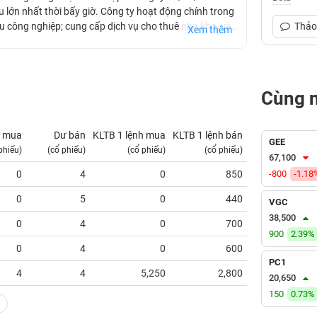
 lớn nhất thời bấy giờ. Công ty hoạt động chính trong
hu công nghiệp; cung cấp dịch vụ cho thuê nhà kho, văn
Thảo 
Xem thêm
ng Công ty đã trúng các gói thầu và tham gia xây
g Long và cầu Hàm Rồng gói thầu số 4, Gói thầu đoạn
h Hóa - Quảng Trị, Dự án đường ô tô cao tốc thành phố
oạn 2 - gói thầu 3.
Cùng 
 mua
Dư bán
KLTB 1 lệnh mua
KLTB 1 lệnh bán
NN mua
GEE
phiếu)
(cổ phiếu)
(cổ phiếu)
(cổ phiếu)
(tỷ VNĐ)
67,100
0
4
0
850
-800
0.00
-1.18
0
5
0
440
0.00
VGC
38,500
0
4
0
700
0.00
900
2.39%
0
4
0
600
0.00
PC1
4
4
5,250
2,800
0.00
20,650
150
0.73%