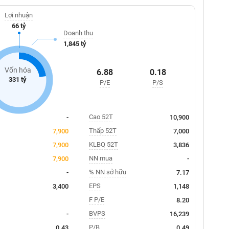
Lợi nhuận
66 tỷ
Doanh thu
1,845 tỷ
Vốn hóa
6.88
0.18
331 tỷ
P/E
P/S
Cao 52T
-
10,900
Thấp 52T
7,900
7,000
KLBQ 52T
7,900
3,836
NN mua
7,900
-
% NN sở hữu
-
7.17
EPS
3,400
1,148
F P/E
8.20
BVPS
-
16,239
P/B
0.43
0.49