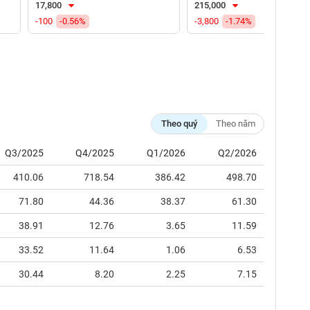
17,800
215,000
-100
-0.56%
-3,800
-1.74%
Theo quý
Theo năm
Q3/2025
Q4/2025
Q1/2026
Q2/2026
410.06
718.54
386.42
498.70
71.80
44.36
38.37
61.30
38.91
12.76
3.65
11.59
33.52
11.64
1.06
6.53
30.44
8.20
2.25
7.15