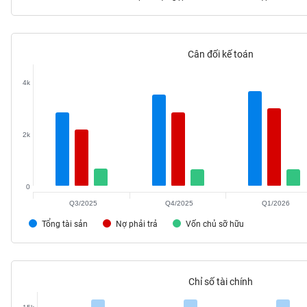
Cân đối kế toán
TIÊU
DÙNG
4k
KHÔNG
THIẾT
YẾU
2k
0
TIÊU
DÙNG
Q3/2025
Q4/2025
Q1/2026
THIẾT
Tổng tài sản
Nợ phải trả
Vốn chủ sỡ hữu
YẾU
Chỉ số tài chính
CHĂM