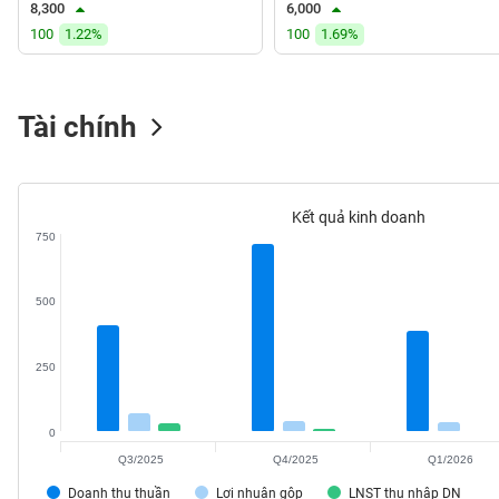
8,300
6,000
VS-
100
1.22%
100
1.69%
SECTOR
Tài chính
NĂNG
LƯỢNG
Kết quả kinh doanh
750
500
NGUYÊN
VẬT
LIỆU
250
0
Q3/2025
Q4/2025
Q1/2026
CÔNG
NGHIỆP
Doanh thu thuần
Lợi nhuận gộp
LNST thu nhập DN