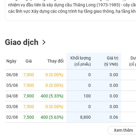
GIỚI
nhiệm vụ đầu tiên là xây dựng cầu Thăng Long (1973-1985) - cây cầu
các lĩnh vực Xây dựng các công trình hạ tầng giao thông, hạ tầng k
phòng, nhà xưởng; Sản xuất bê tông và các sản phẩm từ xi măng. Tổ
ĐÔNG
dựng các công trình lớn trọng điểm như: Cầu Thăng Long, Cầu Hoàn
DƯƠNG
Hà Nội - Vinh, Dự án xây dựng đường Hồ Chí Minh đoạn từ tỉnh Than
Hồ Chí Minh - Trung Lương, Dự án xây dựng đường vành đai 3 - Giai đ
Giao dịch
TÀI
CHÍNH
Khối lượng
Giá trị
Dư
Ngày
Giá
Thay đổi
CÁ
(cổ phiếu)
(tỷ VNĐ)
(cổ 
NHÂN
06/08
7,900
0 (0.00%)
0
0.00
05/08
7,900
0 (0.00%)
0
0.00
PHÂN
TÍCH
04/08
7,900
400 (5.33%)
100
0.00
VIETSTOCKFINANCE
03/08
7,500
0 (0.00%)
0
0.00
02/08
7,500
400 (5.63%)
8,800
0.06
VĨ
Xem thêm
MÔ