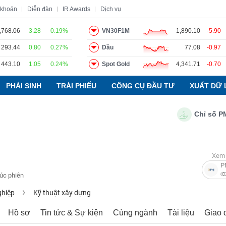
 khoán
Diễn đàn
IR Awards
Dịch vụ
,768.06
3.28
0.19%
VN30F1M
1,890.10
-5.90
293.44
0.80
0.27%
Dầu
77.08
-0.97
o
Tin tức
Báo cáo phân tích
Thuật ngữ
Dịch vụ
443.10
1.05
0.24%
Spot Gold
4,341.71
-0.70
PHÁI SINH
TRÁI PHIẾU
CÔNG CỤ ĐẦU TƯ
XUẤT DỮ 
Chỉ số PMI ng
Xem 
P
húc phiên
ghiệp
Kỹ thuật xây dựng
Hồ sơ
Tin tức & Sự kiện
Cùng ngành
Tài liệu
Giao 