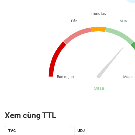
PHIẾU
Trung lập
Bán
Mua
CÔNG
CỤ
ĐẦU
TƯ
XUẤT
DỮ
Bán mạnh
Mua m
LIỆU
MUA
TIN
MỚI
Xem cùng TTL
Ngành
(-)
TVC
UDJ