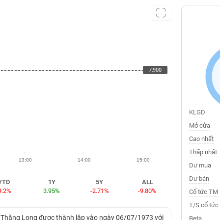
7,900
7,900
KLGD
Mở cửa
Cao nhất
Thấp nhất
13:00
14:00
15:00
Dư mua
Dư bán
YTD
1Y
5Y
ALL
9.2%
3.95%
-2.71%
-9.80%
Cổ tức TM
T/S cổ tức
ầu Thăng Long được thành lập vào ngày 06/07/1973 với
Beta