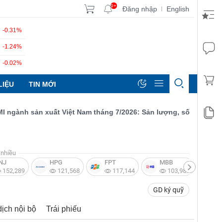
9+
Đăng nhập
English
|
-0.31%
-1.24%
-0.02%
LIỆU
TIN MỚI
ành sản xuất Việt Nam tháng 7/2026: Sản lượng, số lượng đơn đặt
nhiều
NJ
HPG
FPT
MBB
V
152,289
121,568
117,144
103,987
GD ký quỹ
dịch nội bộ
Trái phiếu