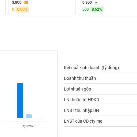
3,800
6,300
0
0.00%
500
8.62%
Kết quả kinh doanh (tỷ đồng)
Doanh thu thuần
Lợi nhuận gộp
LN thuần từ HĐKD
LNST thu nhập DN
LNST của CĐ cty mẹ
Q2/2026