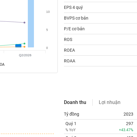
EPS 4 quý
10
BVPS cơ bản
P/E cơ bản
5
ROS
0
ROEA
Q2/2026
ROAA
ROA
Doanh thu
Lợi nhuận
Tỷ đồng
2023
Quý 1
297
% YoY
+43.47%