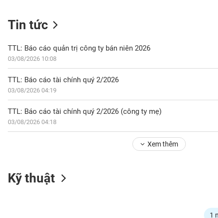
Tin tức
NGÀNH
TTL: Báo cáo quản trị công ty bán niên 2026
03/08/2026 10:08
DOANH
TTL: Báo cáo tài chính quý 2/2026
NGHIỆP
03/08/2026 04:19
TTL: Báo cáo tài chính quý 2/2026 (công ty mẹ)
03/08/2026 04:18
CỔ
PHIẾU
Xem thêm
PHÁI
Kỹ thuật
SINH
TRÁI
1 