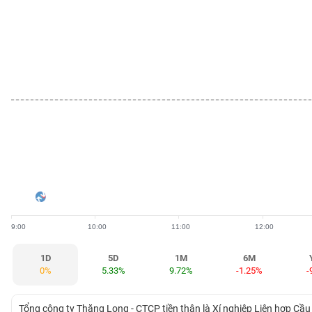
BẤT
ĐỘNG
SẢN
TÀI
CHÍNH
HÀNG
HÓA
9:00
10:00
11:00
12:00
KINH
TẾ
1D
5D
1M
6M
0%
5.33%
9.72%
-1.25%
-
THẾ
Tổng công ty Thăng Long - CTCP tiền thân là Xí nghiệp Liên hợp C