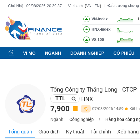
(
)
Đấu trường chứng
Chủ Nhật, 09/08/2026
20:39:38
Vietstock
VN
|
EN
VN-Index
1
HNX-Index
Tất cả
Tính năng
Ngành
Mã chứng khoán
Lãnh đạ
VS 100
Tính
năng
VĨ MÔ
NGÀNH
DOANH NGHIỆP
CỔ PHIẾU
(-)
VIETSTOCK
Tổng Công ty Thăng Long - CTCP
TTL
CHỨNG
HNX
KHOÁN
7,900
%
07/08/2026 14:59
Kết t
Ngành:
Công nghiệp
Hàng hóa công n
DOANH
Tổng quan
Giao dịch
Kỹ thuật
Tài chính
Xếp hạng
NGHIỆP