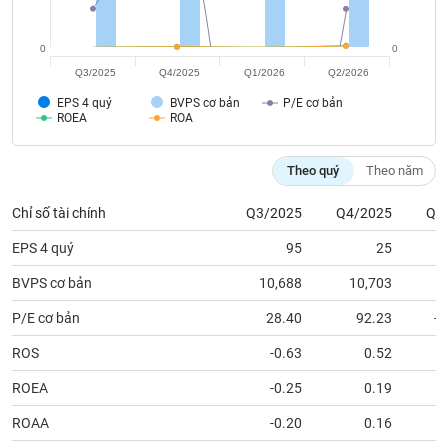
tài
chính
0
0
Q3/2025
Q4/2025
Q1/2026
Q2/2026
EPS 4 quý
BVPS cơ bản
P/E cơ bản
ROEA
ROA
Theo quý
Theo năm
Chỉ số tài chính
Q3/2025
Q4/2025
Q1
EPS 4 quý
95
25
BVPS cơ bản
10,688
10,703
1
P/E cơ bản
28.40
92.23
-1
ROS
-0.63
0.52
ROEA
-0.25
0.19
ROAA
-0.20
0.16