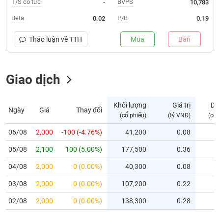
T/S cổ tức
BVPS
-
10,783
Trạng
Beta
P/B
0.02
0.19
thái
NGÀNH
cổ
Thảo luận về
TTH
Mua
Bán
phiếu
Quy
Giao dịch
DOANH
mô
NGHIỆP
thị
trường
Khối lượng
Giá trị
Dư
Ngày
Giá
Thay đổi
Niêm
(cổ phiếu)
(tỷ VNĐ)
(cổ 
CỔ
yết
PHIẾU
06/08
2,000
-100 (-4.76%)
41,200
0.08
Niêm
05/08
yết
2,100
100 (5.00%)
177,500
0.36
mới
PHÁI
04/08
2,000
0 (0.00%)
40,300
0.08
Niêm
SINH
03/08
2,000
0 (0.00%)
107,200
0.22
yết
bổ
02/08
2,000
0 (0.00%)
138,300
0.28
sung
TRÁI