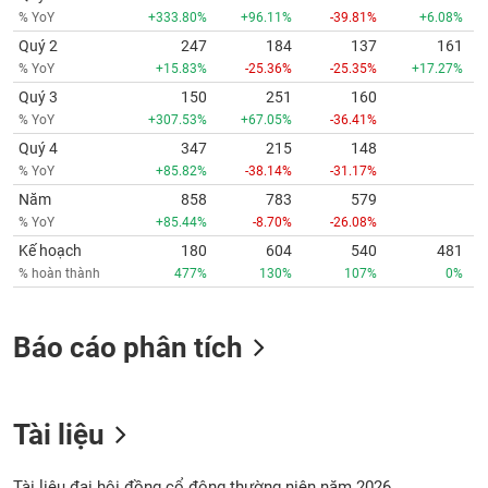
% YoY
+333.80%
+96.11%
-39.81%
+6.08%
Quý 2
247
184
137
161
% YoY
+15.83%
-25.36%
-25.35%
+17.27%
Quý 3
150
251
160
% YoY
+307.53%
+67.05%
-36.41%
Quý 4
347
215
148
% YoY
+85.82%
-38.14%
-31.17%
Năm
858
783
579
% YoY
+85.44%
-8.70%
-26.08%
Kế hoạch
180
604
540
481
% hoàn thành
477%
130%
107%
0%
Báo cáo phân tích
Tài liệu
Tài liệu đại hội đồng cổ đông thường niên năm 2026