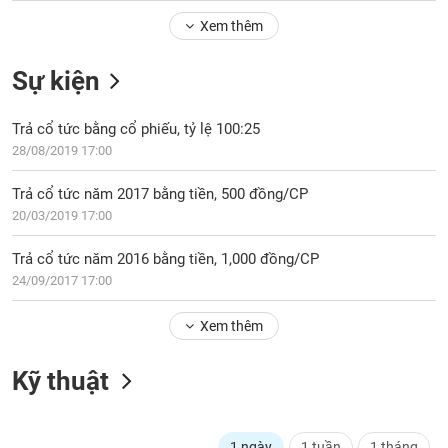
Tổng
VS-
quan
Xem thêm
SECTOR
Giao
Sự kiện
dịch
Tài
Trả cổ tức bằng cổ phiếu, tỷ lệ 100:25
chính
NĂNG
28/08/2019 17:00
Phân
LƯỢNG
tích
Trả cổ tức năm 2017 bằng tiền, 500 đồng/CP
kỹ
20/03/2019 17:00
thuật
Hồ
Trả cổ tức năm 2016 bằng tiền, 1,000 đồng/CP
NGUYÊN
sơ
24/09/2017 17:00
VẬT
doanh
LIỆU
nghiệp
Xem thêm
Tin
tức
Kỹ thuật
sự
CÔNG
kiện
NGHIỆP
Tài
1 ngày
1 tuần
1 tháng