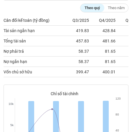
chính
Theo quý
Theo năm
Cân đối kế toán (tỷ đồng)
Q3/2025
Q4/2025
Q1
Công
Tài sản ngắn hạn
419.83
428.84
4
cụ
đầu
Tổng tài sản
457.83
481.66
4
tư
Nợ phải trả
58.37
81.65
Nợ ngắn hạn
58.37
81.65
Vốn chủ sở hữu
399.47
400.01
3
Truyền
thông
tài
chính
Chỉ số tài chính
120
10k
80
Dữ
5k
liệu
40