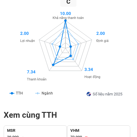
C
SÓC
SỨC
10.00
KHỎE
Khả năng thanh toán
2.00
2.00
Lợi nhuận
Định giá
TÀI
CHÍNH
3.34
7.34
Hoạt động
Thanh khoản
CÔNG
NGHỆ
TTH
Ngành
Số liệu năm 2025
THÔNG
TIN
Xem cùng TTH
MSR
VHM
DỊCH