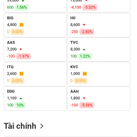
39,000
73,000
VỤ
600
1.56%
-4,100
-5.32%
TRUYỀN
THÔNG
BIG
HII
4,800
8,600
0
0.00%
-250
-2.82%
AAS
TVC
TIỆN
7,200
8,300
ÍCH
-100
-1.37%
100
1.22%
ITQ
KVC
2,600
1,000
0
0.00%
0
0.00%
BẤT
ĐỘNG
DDG
AAH
SẢN
1,100
1,800
100
10%
-100
-5.26%
Mã
chứng
khoán
Tài chính
(-)