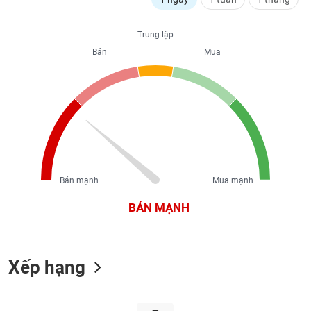
liệu
Trung lập
Tâm
Bán
Mua
lý
TIÊU
thị
DÙNG
trường
KHÔNG
THIẾT
YẾU
Bán mạnh
Mua mạnh
TIÊU
DÙNG
BÁN MẠNH
THIẾT
YẾU
Xếp hạng
CHĂM