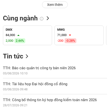
PHIẾU
Hủy
Xem thêm
niêm
yết
Cùng ngành
Theo
CÔNG
dõi
CỤ
đặc
DMX
MWG
ĐẦU
biệt
84,000
71,000
TƯ
2,000
2.44%
-200
-0.28%
Không
được
ký
Tin tức
XUẤT
quỹ
DỮ
LIỆU
Danh
TTH: Báo cáo quản trị công ty bán niên 2026
mục
03/08/2026 10:10
ETF
TIN
TTH: Tài liệu họp Đại hội đồng cổ đông
Cổ
MỚI
03/08/2026 09:48
phiếu
chi
Ngành
TTH: Công bố thông tin ký hợp đồng kiểm toán năm 2026
tiết
(-)
28/07/2026 09:21