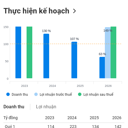
Thực hiện kế hoạch
150
149 %
149 %
130 %
130 %
107 %
107 %
100
63 %
63 %
50
0
2023
2024
2025
2026
Doanh thu
Lợi nhuận trước thuế
Lợi nhuận sau thuế
Doanh thu
Lợi nhuận
Tỷ đồng
2023
2024
2025
2026
Quý 1
114
223
134
142