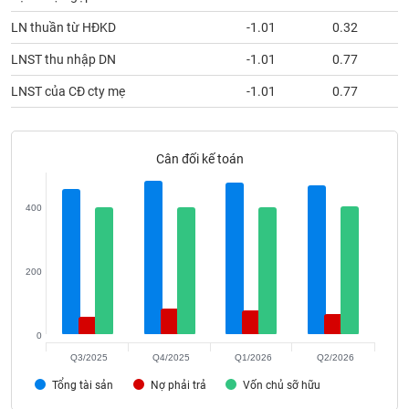
phân
tích
LN thuần từ HĐKD
-1.01
0.32
(-)
LNST thu nhập DN
-1.01
0.77
LNST của CĐ cty mẹ
-1.01
0.77
Thuật
ngữ
(-)
Cân đối kế toán
Dịch
vụ
(-)
400
Đào
200
tạo
0
Q3/2025
Q4/2025
Q1/2026
Q2/2026
Sách
Tổng tài sản
Nợ phải trả
Vốn chủ sỡ hữu
tài