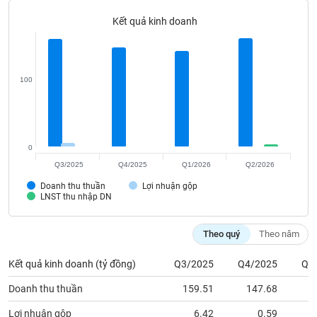
Tất cả
Cổ phiếu
Chỉ số
Chứng chỉ quỹ
Chứng q
Kết quả kinh doanh
Lãnh
đạo
(-)
100
Tất cả
Người nội bộ
Người liên quan
Cổ đông lớn
Tin
tức
0
(-)
Q3/2025
Q4/2025
Q1/2026
Q2/2026
Doanh thu thuần
Lợi nhuận gộp
Bài
LNST thu nhập DN
viết
của
tác
Theo quý
Theo năm
giả
(-)
Kết quả kinh doanh (tỷ đồng)
Q3/2025
Q4/2025
Q1
Doanh thu thuần
159.51
147.68
1
Báo
cáo
Lợi nhuận gộp
6.42
0.59