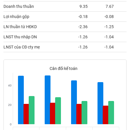
Tất cả
Cổ phiếu
Chỉ số
Chứng chỉ quỹ
Chứng q
Doanh thu thuần
9.35
7.67
Lợi nhuận gộp
-0.18
-0.08
Lãnh
đạo
(-)
LN thuần từ HĐKD
-2.36
-1.25
LNST thu nhập DN
-1.26
-1.04
Tất cả
Người nội bộ
Người liên quan
Cổ đông lớn
LNST của CĐ cty mẹ
-1.26
-1.04
Tin
tức
(-)
Cân đối kế toán
Bài
viết
40
của
tác
giả
(-)
20
Báo
0
cáo