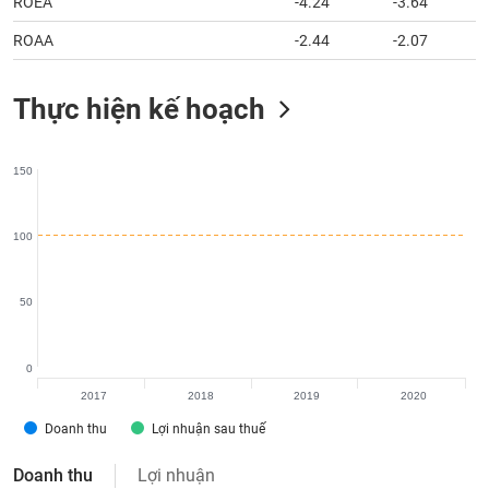
ROEA
-4.24
-3.64
tài
chính
ROAA
-2.44
-2.07
Thực hiện kế hoạch
150
100
50
0
2017
2018
2019
2020
Doanh thu
Lợi nhuận sau thuế
Doanh thu
Lợi nhuận