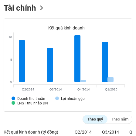
VỤ
Tài chính
TRUYỀN
THÔNG
Kết quả kinh doanh
10
TIỆN
ÍCH
5
BẤT
0
ĐỘNG
Q2/2014
Q3/2014
Q4/2014
Q1/2015
SẢN
Doanh thu thuần
Lợi nhuận gộp
LNST thu nhập DN
Mã
chứng
Theo quý
Theo năm
khoán
(-)
Kết quả kinh doanh (tỷ đồng)
Q2/2014
Q3/2014
Q4