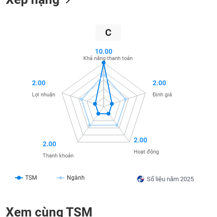
liệu
Tâm
C
lý
TIÊU
thị
DÙNG
10.00
trường
Khả năng thanh toán
KHÔNG
THIẾT
YẾU
2.00
2.00
Lợi nhuận
Định giá
TIÊU
DÙNG
2.00
2.00
THIẾT
Hoạt động
Thanh khoản
YẾU
TSM
Ngành
Số liệu năm 2025
Xem cùng TSM
CHĂM