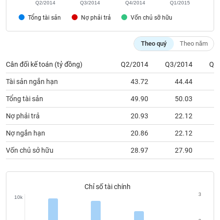
Q2/2014
Q3/2014
Q4/2014
Q1/2015
phân
tích
Tổng tài sản
Nợ phải trả
Vốn chủ sỡ hữu
(-)
Theo quý
Theo năm
Thuật
ngữ
Cân đối kế toán (tỷ đồng)
Q2/2014
Q3/2014
Q4
(-)
Tài sản ngắn hạn
43.72
44.44
Dịch
Tổng tài sản
49.90
50.03
vụ
(-)
Nợ phải trả
20.93
22.12
Nợ ngắn hạn
20.86
22.12
Đào
Vốn chủ sở hữu
28.97
27.90
tạo
Chỉ số tài chính
3
10k
Sách
tài