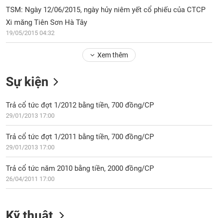
PHIẾU
Hủy
TSM: Ngày 12/06/2015, ngày hủy niêm yết cổ phiếu của CTCP
niêm
Xi măng Tiên Sơn Hà Tây
yết
19/05/2015 04:32
Theo
CÔNG
dõi
CỤ
Xem thêm
đặc
ĐẦU
biệt
TƯ
Sự kiện
Không
được
Trả cổ tức đợt 1/2012 bằng tiền, 700 đồng/CP
ký
XUẤT
quỹ
29/01/2013 17:00
DỮ
LIỆU
Danh
Trả cổ tức đợt 1/2011 bằng tiền, 700 đồng/CP
mục
29/01/2013 17:00
ETF
TIN
Trả cổ tức năm 2010 bằng tiền, 2000 đồng/CP
Cổ
MỚI
26/04/2011 17:00
phiếu
chi
Ngành
tiết
(-)
Kỹ thuật