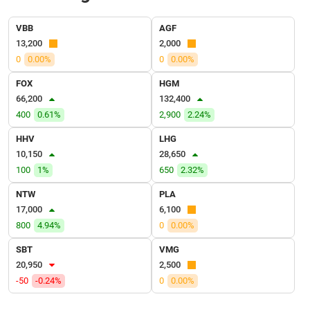
SÓC
SỨC
VBB
AGF
KHỎE
13,200
2,000
0
0.00%
0
0.00%
FOX
HGM
66,200
132,400
TÀI
400
0.61%
2,900
2.24%
CHÍNH
HHV
LHG
10,150
28,650
100
1%
650
2.32%
CÔNG
NTW
PLA
NGHỆ
17,000
6,100
THÔNG
800
4.94%
0
0.00%
TIN
SBT
VMG
20,950
2,500
-50
-0.24%
0
0.00%
DỊCH