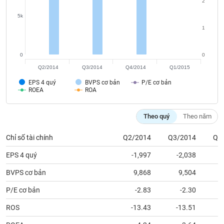
chính
2
5k
1
Công
0
0
cụ
Q2/2014
Q3/2014
Q4/2014
Q1/2015
đầu
tư
EPS 4 quý
BVPS cơ bản
P/E cơ bản
ROEA
ROA
Theo quý
Theo năm
Truyền
thông
Chỉ số tài chính
Q2/2014
Q3/2014
Q4
tài
EPS 4 quý
-1,997
-2,038
chính
BVPS cơ bản
9,868
9,504
P/E cơ bản
-2.83
-2.30
Dữ
ROS
-13.43
-13.51
liệu