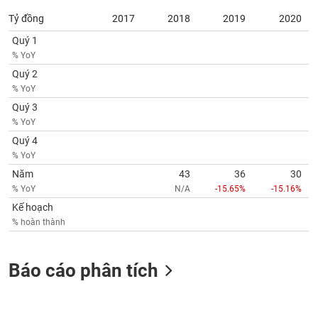
Tỷ đồng
2017
2018
2019
2020
Quý 1
% YoY
Quý 2
% YoY
Quý 3
% YoY
Quý 4
% YoY
Năm
43
36
30
% YoY
N/A
-15.65%
-15.16%
Kế hoạch
% hoàn thành
Báo cáo phân tích