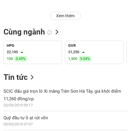
Trạng
Xem thêm
thái
NGÀNH
cổ
phiếu
Cùng ngành
Quy
DOANH
mô
HPG
GVR
NGHIỆP
thị
22,100
31,250
trường
100
0.45%
1,500
5.04%
Niêm
CỔ
yết
Tin tức
PHIẾU
Niêm
yết
SCIC đấu giá trọn lô Xi măng Tiên Sơn Hà Tây, giá khởi điểm
mới
11,260 đồng/cp
PHÁI
Niêm
SINH
25/09/2019 09:17
yết
bổ
Quỹ đầu tư ồ ạt rút vốn
sung
05/03/2018 07:07
TRÁI