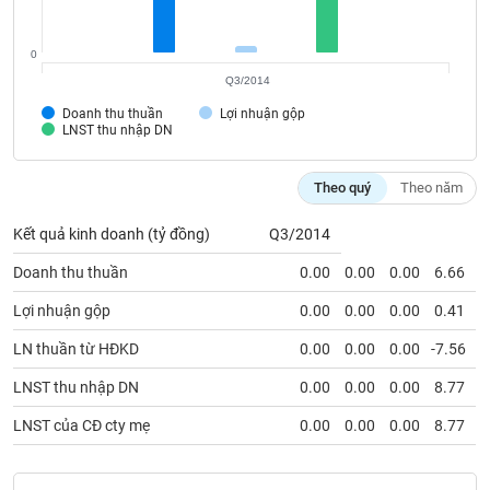
SÓC
SỨC
KHỎE
0
Q3/2014
Doanh thu thuần
Lợi nhuận gộp
LNST thu nhập DN
TÀI
CHÍNH
Theo quý
Theo năm
Kết quả kinh doanh (tỷ đồng)
Q3/2014
Doanh thu thuần
0.00
0.00
0.00
6.66
CÔNG
Lợi nhuận gộp
0.00
0.00
0.00
0.41
NGHỆ
THÔNG
LN thuần từ HĐKD
0.00
0.00
0.00
-7.56
TIN
LNST thu nhập DN
0.00
0.00
0.00
8.77
LNST của CĐ cty mẹ
0.00
0.00
0.00
8.77
DỊCH