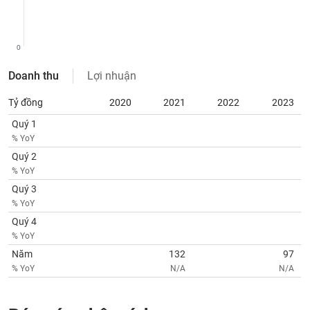
chính
0
Công
Doanh thu
Lợi nhuận
cụ
đầu
Tỷ đồng
2020
2021
2022
2023
tư
Quý 1
% YoY
Quý 2
% YoY
Truyền
Quý 3
thông
tài
% YoY
chính
Quý 4
% YoY
Năm
132
97
% YoY
N/A
N/A
Dữ
liệu