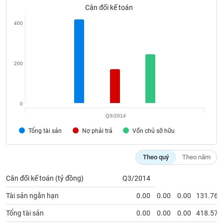
VỤ
Cân đối kế toán
TRUYỀN
400
THÔNG
200
TIỆN
ÍCH
0
Q3/2014
Tổng tài sản
Nợ phải trả
Vốn chủ sỡ hữu
BẤT
ĐỘNG
SẢN
Theo quý
Theo năm
Cân đối kế toán (tỷ đồng)
Q3/2014
Mã
chứng
Tài sản ngắn hạn
0.00
0.00
0.00
131.76
khoán
(-)
Tổng tài sản
0.00
0.00
0.00
418.57