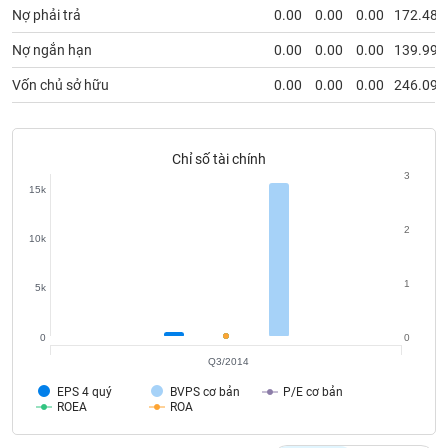
Tất cả
Cổ phiếu
Chỉ số
Chứng chỉ quỹ
Chứng q
Nợ phải trả
0.00
0.00
0.00
172.48
Nợ ngắn hạn
0.00
0.00
0.00
139.99
Lãnh
đạo
Vốn chủ sở hữu
0.00
0.00
0.00
246.09
(-)
Tất cả
Người nội bộ
Người liên quan
Cổ đông lớn
Chỉ số tài chính
3
Tin
15k
tức
(-)
2
10k
Bài
1
5k
viết
của
tác
0
0
giả
(-)
Q3/2014
EPS 4 quý
BVPS cơ bản
P/E cơ bản
ROEA
ROA
Báo
cáo