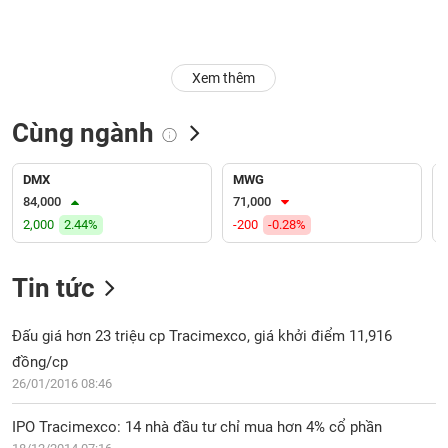
Trạng
thái
NGÀNH
cổ
Xem thêm
phiếu
Cùng ngành
Quy
DOANH
mô
NGHIỆP
thị
DMX
MWG
trường
84,000
71,000
2,000
2.44%
-200
-0.28%
Niêm
CỔ
yết
PHIẾU
Tin tức
Niêm
yết
mới
Đấu giá hơn 23 triệu cp Tracimexco, giá khởi điểm 11,916
PHÁI
Niêm
SINH
đồng/cp
yết
26/01/2016 08:46
bổ
sung
IPO Tracimexco: 14 nhà đầu tư chỉ mua hơn 4% cổ phần
TRÁI