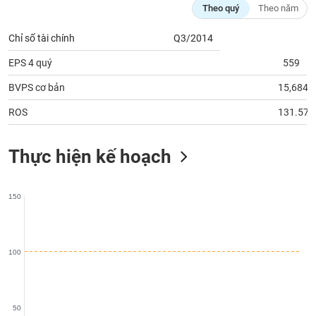
phân
Theo quý
Theo năm
tích
(-)
Chỉ số tài chính
Q3/2014
EPS 4 quý
559
Thuật
ngữ
BVPS cơ bản
15,684
(-)
ROS
131.57
Dịch
vụ
Thực hiện kế hoạch
(-)
150
Đào
tạo
100
Sách
tài
50