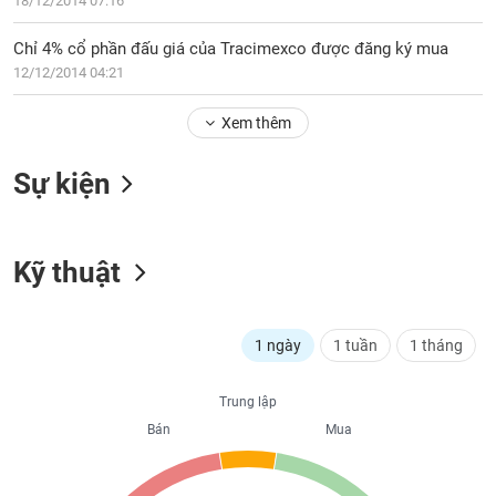
PHIẾU
18/12/2014 07:16
Hủy
niêm
Chỉ 4% cổ phần đấu giá của Tracimexco được đăng ký mua
yết
12/12/2014 04:21
Theo
CÔNG
dõi
Xem thêm
CỤ
đặc
ĐẦU
biệt
TƯ
Sự kiện
Không
được
ký
XUẤT
quỹ
Kỹ thuật
DỮ
LIỆU
Danh
mục
ETF
1 ngày
1 tuần
1 tháng
TIN
Cổ
MỚI
Trung lập
phiếu
Bán
Mua
chi
Ngành
tiết
(-)