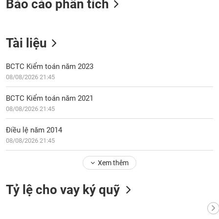
Báo cáo phân tích
tài
chính
Tài liệu
BCTC Kiểm toán năm 2023
08/08/2026 21:45
BCTC Kiểm toán năm 2021
08/08/2026 21:45
Điều lệ năm 2014
08/08/2026 21:45
Xem thêm
Tỷ lệ cho vay ký quỹ