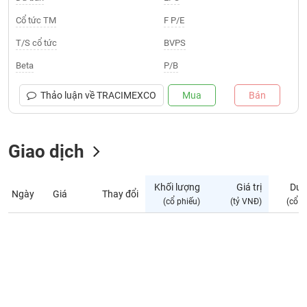
Giá
tích
Cổ tức TM
F P/E
Đặt
Biểu
lệnh
T/S cổ tức
BVPS
đồ
ĐÔNG
Nước
tài
DƯƠNG
Beta
P/B
ngoài
chính
Tự
Thảo luận về
TRACIMEXCO
Mua
Bán
TÀI
doanh
CHÍNH
Ảnh
CÁ
hưởng
Giao dịch
NHÂN
chỉ
số
Khối lượng
Giá trị
Dư 
Ngày
Giá
Thay đổi
Biến
PHÂN
(cổ phiếu)
(tỷ VNĐ)
(cổ p
động
TÍCH
cổ
VIETSTOCKFINANCE
phiếu
Giao
dịch
VĨ
nội
MÔ
bộ