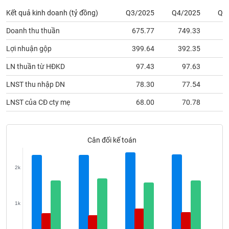
phân
Kết quả kinh doanh (tỷ đồng)
Q3/2025
Q4/2025
Q1
tích
(-)
Doanh thu thuần
675.77
749.33
6
Lợi nhuận gộp
399.64
392.35
3
Thuật
ngữ
LN thuần từ HĐKD
97.43
97.63
(-)
LNST thu nhập DN
78.30
77.54
Dịch
LNST của CĐ cty mẹ
68.00
70.78
vụ
(-)
Cân đối kế toán
Đào
tạo
2k
1k
Sách
tài