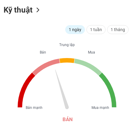
liệu
Kỹ thuật
Tâm
lý
TIÊU
thị
1 ngày
1 tuần
1 tháng
DÙNG
trường
KHÔNG
THIẾT
Trung lập
YẾU
Bán
Mua
TIÊU
DÙNG
THIẾT
YẾU
Bán mạnh
Mua mạnh
BÁN
CHĂM