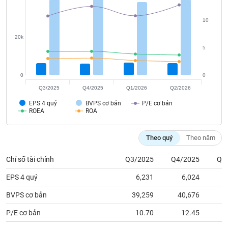
tài
chính
10
20k
5
0
0
Q3/2025
Q4/2025
Q1/2026
Q2/2026
EPS 4 quý
BVPS cơ bản
P/E cơ bản
ROEA
ROA
Theo quý
Theo năm
Chỉ số tài chính
Q3/2025
Q4/2025
Q1
EPS 4 quý
6,231
6,024
BVPS cơ bản
39,259
40,676
3
P/E cơ bản
10.70
12.45