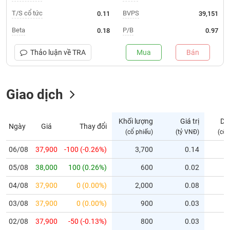
T/S cổ tức
BVPS
0.11
39,151
Trạng
thái
Beta
P/B
0.18
0.97
NGÀNH
cổ
phiếu
Thảo luận về
TRA
Mua
Bán
Quy
DOANH
mô
NGHIỆP
Giao dịch
thị
trường
Niêm
Khối lượng
Giá trị
Dư
Ngày
Giá
Thay đổi
CỔ
yết
(cổ phiếu)
(tỷ VNĐ)
(cổ 
PHIẾU
Niêm
06/08
37,900
-100 (-0.26%)
3,700
0.14
yết
mới
05/08
38,000
100 (0.26%)
600
0.02
PHÁI
Niêm
SINH
04/08
37,900
0 (0.00%)
2,000
0.08
yết
03/08
37,900
0 (0.00%)
900
0.03
bổ
sung
TRÁI
02/08
37,900
-50 (-0.13%)
800
0.03