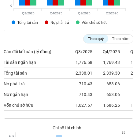
chính
0
Q3/2025
Q4/2025
Q1/2026
Q2/2026
Tổng tài sản
Nợ phải trả
Vốn chủ sỡ hữu
Công
cụ
Theo quý
Theo năm
đầu
tư
Cân đối kế toán (tỷ đồng)
Q3/2025
Q4/2025
Q1
Tài sản ngắn hạn
1,776.58
1,769.43
1,8
Tổng tài sản
2,338.01
2,339.30
2,4
Truyền
Nợ phải trả
710.43
653.06
8
thông
tài
Nợ ngắn hạn
710.43
653.06
8
chính
Vốn chủ sở hữu
1,627.57
1,686.25
1,5
Dữ
Chỉ số tài chính
liệu
15
40k