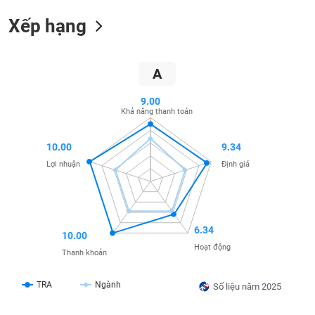
SÓC
SỨC
Xếp hạng
KHỎE
A
9.00
TÀI
Khả năng thanh toán
CHÍNH
10.00
9.34
Lợi nhuận
Định giá
CÔNG
NGHỆ
THÔNG
6.34
TIN
10.00
Hoạt động
Thanh khoản
TRA
Ngành
Số liệu năm 2025
DỊCH