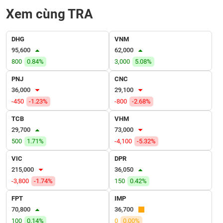
VỤ
Xem cùng TRA
TRUYỀN
THÔNG
DHG
VNM
95,600
62,000
800
0.84%
3,000
5.08%
TIỆN
PNJ
CNC
ÍCH
36,000
29,100
-450
-1.23%
-800
-2.68%
TCB
VHM
29,700
73,000
BẤT
500
1.71%
-4,100
-5.32%
ĐỘNG
SẢN
VIC
DPR
215,000
36,050
Mã
-3,800
-1.74%
150
0.42%
chứng
khoán
FPT
IMP
(-)
70,800
36,700
100
0.14%
0
0.00%