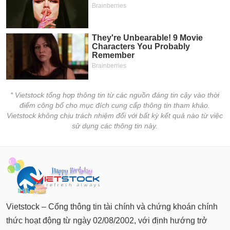
* Vietstock tổng hợp thông tin từ các nguồn đáng tin cậy vào thời
điểm công bố cho mục đích cung cấp thông tin tham khảo.
Vietstock không chịu trách nhiệm đối với bất kỳ kết quả nào từ việc
sử dụng các thông tin này.
Vietstock – Cổng thông tin tài chính và chứng khoán chính
thức hoạt động từ ngày 02/08/2002, với định hướng trở