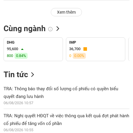
PHIẾU
Hủy
niêm
Xem thêm
yết
Theo
Cùng ngành
CÔNG
dõi
CỤ
đặc
ĐẦU
biệt
DHG
IMP
TƯ
95,600
36,700
Không
800
0.84%
0
0.00%
được
ký
XUẤT
quỹ
DỮ
Tin tức
LIỆU
Danh
mục
TRA: Thông báo thay đổi số lượng cổ phiếu có quyền biểu
ETF
quyết đang lưu hành
TIN
06/08/2026 10:57
Cổ
MỚI
phiếu
TRA: Nghị quyết HĐQT về việc thông qua kết quả đợt phát hành
chi
Ngành
tiết
cổ phiếu để tăng vốn cổ phần
(-)
06/08/2026 10:55