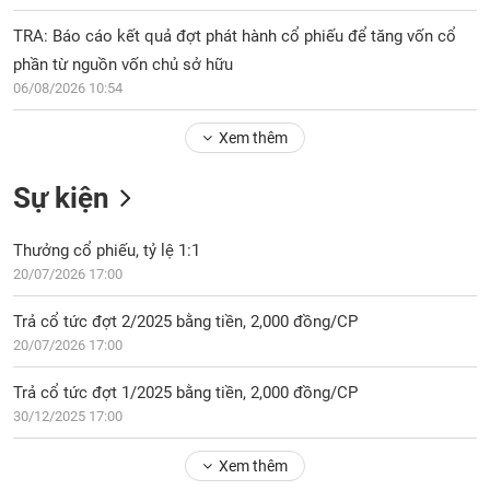
Tổng
VS-
quan
SECTOR
TRA: Báo cáo kết quả đợt phát hành cổ phiếu để tăng vốn cổ
Giao
phần từ nguồn vốn chủ sở hữu
dịch
06/08/2026 10:54
Tài
Xem thêm
chính
NĂNG
Phân
LƯỢNG
Sự kiện
tích
kỹ
thuật
Thưởng cổ phiếu, tỷ lệ 1:1
20/07/2026 17:00
Hồ
NGUYÊN
sơ
VẬT
Trả cổ tức đợt 2/2025 bằng tiền, 2,000 đồng/CP
doanh
LIỆU
20/07/2026 17:00
nghiệp
Tin
Trả cổ tức đợt 1/2025 bằng tiền, 2,000 đồng/CP
tức
30/12/2025 17:00
sự
CÔNG
kiện
Xem thêm
NGHIỆP
Tài