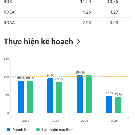
ROS
11.59
10.35
ROEA
4.26
4.27
ROAA
2.93
3.03
Thực hiện kế hoạch
150
104 %
104 %
95 %
95 %
100
89 %
89 %
88 %
88 %
85 %
85 %
47 %
47 %
43 %
43 %
50
0
2023
2024
2025
2026
Doanh thu
Lợi nhuận sau thuế