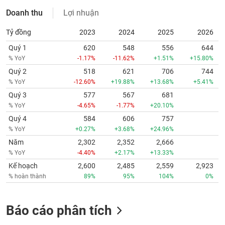
Doanh thu
Lợi nhuận
Tỷ đồng
2023
2024
2025
2026
Quý 1
620
548
556
644
% YoY
-1.17%
-11.62%
+1.51%
+15.80%
Quý 2
518
621
706
744
% YoY
-12.60%
+19.88%
+13.68%
+5.41%
Quý 3
577
567
681
% YoY
-4.65%
-1.77%
+20.10%
Quý 4
584
606
757
% YoY
+0.27%
+3.68%
+24.96%
Năm
2,302
2,352
2,666
% YoY
-4.40%
+2.17%
+13.33%
Kế hoạch
2,600
2,485
2,559
2,923
% hoàn thành
89%
95%
104%
0%
Báo cáo phân tích