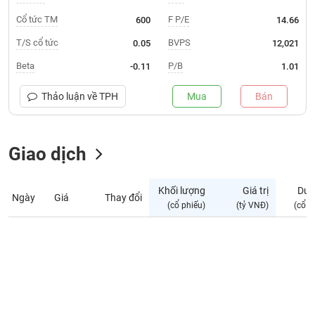
Giá
tích
Cổ tức TM
F P/E
600
14.66
Đặt
Biểu
lệnh
T/S cổ tức
BVPS
0.05
12,021
đồ
ĐÔNG
Nước
tài
DƯƠNG
Beta
P/B
-0.11
1.01
ngoài
chính
Thảo luận về
TPH
Mua
Bán
Tự
TÀI
doanh
CHÍNH
Ảnh
CÁ
Giao dịch
hưởng
NHÂN
chỉ
số
Khối lượng
Giá trị
Dư 
Ngày
Giá
Thay đổi
Biến
PHÂN
(cổ phiếu)
(tỷ VNĐ)
(cổ p
động
TÍCH
cổ
VIETSTOCKFINANCE
phiếu
Giao
dịch
VĨ
nội
MÔ
bộ