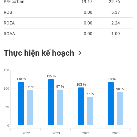
tài
P/E cơ bản
19.17
22.76
chính
ROS
0.00
5.37
ROEA
0.00
2.24
ROAA
0.00
1.09
Thực hiện kế hoạch
150
125 %
125 %
118 %
118 %
118 %
118 %
103 %
103 %
97 %
97 %
96 %
96 %
100
90 %
90 %
77 %
77 %
50
0
2022
2023
2024
2025