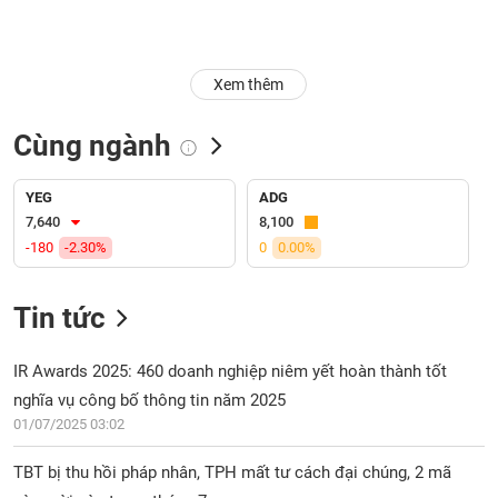
Trạng
thái
NGÀNH
cổ
Xem thêm
phiếu
Cùng ngành
Quy
DOANH
mô
NGHIỆP
thị
YEG
ADG
trường
7,640
8,100
-180
-2.30%
0
0.00%
Niêm
CỔ
yết
PHIẾU
Tin tức
Niêm
yết
mới
IR Awards 2025: 460 doanh nghiệp niêm yết hoàn thành tốt
PHÁI
Niêm
SINH
nghĩa vụ công bố thông tin năm 2025
yết
01/07/2025 03:02
bổ
sung
TBT bị thu hồi pháp nhân, TPH mất tư cách đại chúng, 2 mã
TRÁI