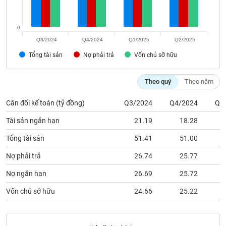
phân
tích
(-)
0
Q3/2024
Q4/2024
Q1/2025
Q2/2025
Thuật
Tổng tài sản
Nợ phải trả
Vốn chủ sỡ hữu
ngữ
(-)
Theo quý
Theo năm
Dịch
Cân đối kế toán (tỷ đồng)
Q3/2024
Q4/2024
Q1
vụ
(-)
Tài sản ngắn hạn
21.19
18.28
Tổng tài sản
51.41
51.00
Đào
Nợ phải trả
26.74
25.77
tạo
Nợ ngắn hạn
26.69
25.72
Vốn chủ sở hữu
24.66
25.22
Sách
tài