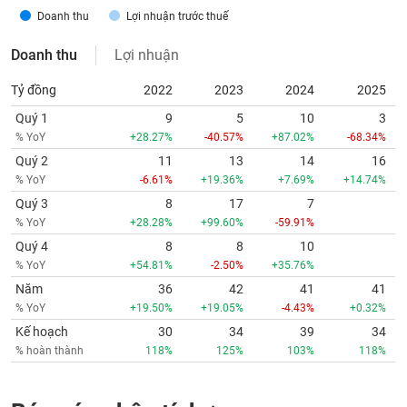
Doanh thu
Lợi nhuận trước thuế
Doanh thu
Lợi nhuận
Tỷ đồng
2022
2023
2024
2025
Quý 1
9
5
10
3
% YoY
+28.27%
-40.57%
+87.02%
-68.34%
Quý 2
11
13
14
16
% YoY
-6.61%
+19.36%
+7.69%
+14.74%
Quý 3
8
17
7
% YoY
+28.28%
+99.60%
-59.91%
Quý 4
8
8
10
% YoY
+54.81%
-2.50%
+35.76%
Năm
36
42
41
41
% YoY
+19.50%
+19.05%
-4.43%
+0.32%
Kế hoạch
30
34
39
34
% hoàn thành
118%
125%
103%
118%