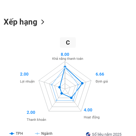
liệu
Tâm
Xếp hạng
lý
TIÊU
thị
DÙNG
trường
KHÔNG
C
THIẾT
YẾU
8.00
Khả năng thanh toán
2.00
6.66
TIÊU
Lợi nhuận
Định giá
DÙNG
THIẾT
YẾU
4.00
2.00
Hoạt động
Thanh khoản
CHĂM
TPH
Ngành
Số liệu năm 2025