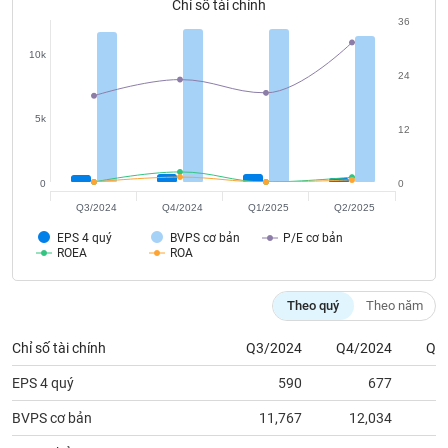
chính
Chỉ số tài chính
36
10k
24
Công
cụ
5k
12
đầu
tư
0
0
Q3/2024
Q4/2024
Q1/2025
Q2/2025
EPS 4 quý
BVPS cơ bản
P/E cơ bản
ROEA
ROA
Truyền
thông
tài
Theo quý
Theo năm
chính
Chỉ số tài chính
Q3/2024
Q4/2024
Q1
EPS 4 quý
590
677
Dữ
BVPS cơ bản
11,767
12,034
1
liệu