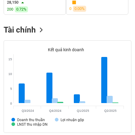
VỤ
28,150
TRUYỀN
0
0.00%
200
0.72%
THÔNG
Tài chính
TIỆN
Kết quả kinh doanh
ÍCH
15
10
BẤT
ĐỘNG
5
SẢN
0
Mã
Q3/2024
Q4/2024
Q1/2025
Q2/2025
chứng
khoán
Doanh thu thuần
Lợi nhuận gộp
(-)
LNST thu nhập DN