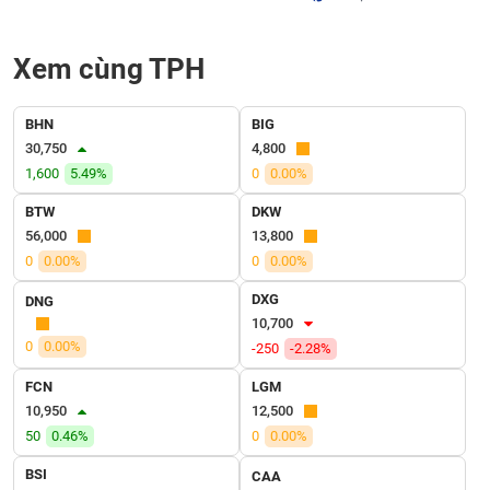
SÓC
SỨC
KHỎE
Xem cùng TPH
BHN
BIG
30,750
4,800
TÀI
1,600
5.49%
0
0.00%
CHÍNH
BTW
DKW
56,000
13,800
0
0.00%
0
0.00%
CÔNG
DXG
DNG
NGHỆ
10,700
THÔNG
0
0.00%
-250
-2.28%
TIN
FCN
LGM
10,950
12,500
50
0.46%
0
0.00%
DỊCH
BSI
CAA