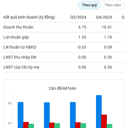
Tất cả
Cổ phiếu
Chỉ số
Chứng chỉ quỹ
Chứng q
Theo quý
Theo năm
Lãnh
Kết quả kinh doanh (tỷ đồng)
Q3/2024
Q4/2024
Q1
đạo
(-)
Doanh thu thuần
6.75
10.41
Lợi nhuận gộp
1.26
1.76
Tất cả
Người nội bộ
Người liên quan
Cổ đông lớn
LN thuần từ HĐKD
-0.03
0.09
Tin
LNST thu nhập DN
0.00
0.56
tức
(-)
LNST của CĐ cty mẹ
0.00
0.56
Bài
viết
Cân đối kế toán
của
tác
giả
(-)
50
Báo
25
cáo