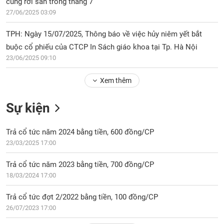
PHIẾU
cùng rời sàn trong tháng 7
Hủy
27/06/2025 03:09
niêm
yết
TPH: Ngày 15/07/2025, Thông báo về việc hủy niêm yết bắt
Theo
CÔNG
buộc cổ phiếu của CTCP In Sách giáo khoa tại Tp. Hà Nội
dõi
CỤ
23/06/2025 09:10
đặc
ĐẦU
biệt
TƯ
Xem thêm
Không
được
Sự kiện
ký
XUẤT
quỹ
DỮ
LIỆU
Trả cổ tức năm 2024 bằng tiền, 600 đồng/CP
Danh
23/03/2025 17:00
mục
ETF
Trả cổ tức năm 2023 bằng tiền, 700 đồng/CP
TIN
Cổ
18/03/2024 17:00
MỚI
phiếu
chi
Trả cổ tức đợt 2/2022 bằng tiền, 100 đồng/CP
Ngành
tiết
26/07/2023 17:00
(-)