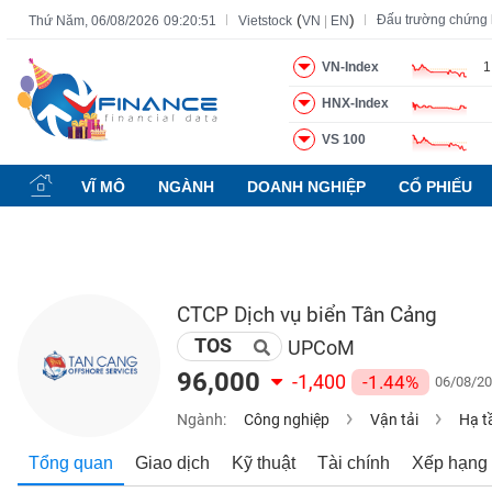
(
)
Đấu trường chứng
Thứ Năm, 06/08/2026
09:20:52
Vietstock
VN
|
EN
VN-Index
1
HNX-Index
Tất cả
Tính năng
Ngành
Mã chứng khoán
Lãnh đạ
VS 100
Tính
năng
VĨ MÔ
NGÀNH
DOANH NGHIỆP
CỔ PHIẾU
(-)
VIETSTOCK
CTCP Dịch vụ biển Tân Cảng
TOS
CHỨNG
UPCoM
KHOÁN
96,000
-1,400
-1.44%
06/08/20
Ngành:
Công nghiệp
Vận tải
Hạ t
DOANH
Tổng quan
Giao dịch
Kỹ thuật
Tài chính
Xếp hạng
NGHIỆP