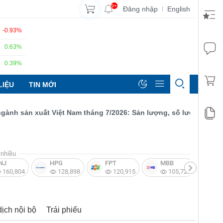
9+
Đăng nhập
English
|
-0.93%
0.63%
0.39%
LIỆU
TIN MỚI
 sản xuất Việt Nam tháng 7/2026: Sản lượng, số lượng đơn đặt hà
nhiều
NJ
HPG
FPT
MBB
V
160,804
128,898
120,915
105,721
dịch nội bộ
Trái phiếu