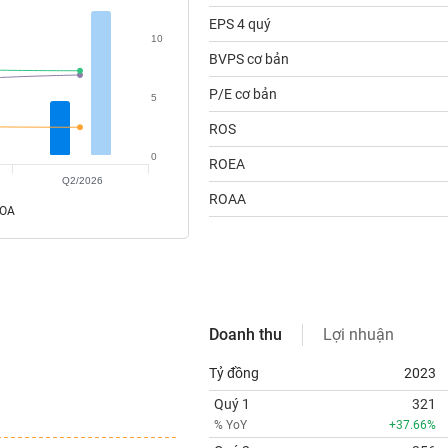
EPS 4 quý
10
BVPS cơ bản
P/E cơ bản
5
ROS
0
ROEA
Q2/2026
ROAA
ROA
Doanh thu
Lợi nhuận
Tỷ đồng
2023
Quý 1
321
% YoY
+37.66%