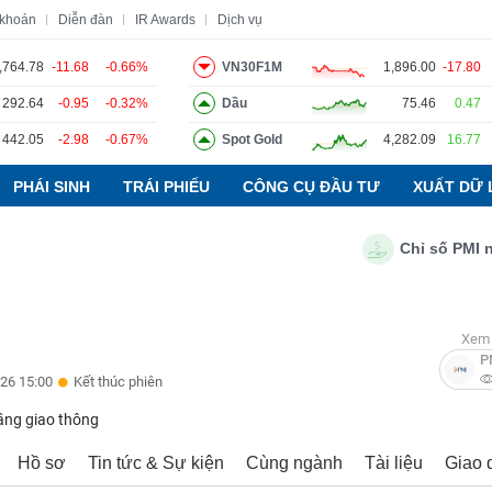
 khoán
Diễn đàn
IR Awards
Dịch vụ
,764.78
-11.68
-0.66%
VN30F1M
1,896.00
-17.80
292.64
-0.95
-0.32%
Dầu
75.46
0.47
o
Tin tức
Báo cáo phân tích
Thuật ngữ
Dịch vụ
442.05
-2.98
-0.67%
Spot Gold
4,282.09
16.77
PHÁI SINH
TRÁI PHIẾU
CÔNG CỤ ĐẦU TƯ
XUẤT DỮ 
Chỉ số PMI ngành
Xem 
P
26 15:00
Kết thúc phiên
ầng giao thông
Hồ sơ
Tin tức & Sự kiện
Cùng ngành
Tài liệu
Giao 