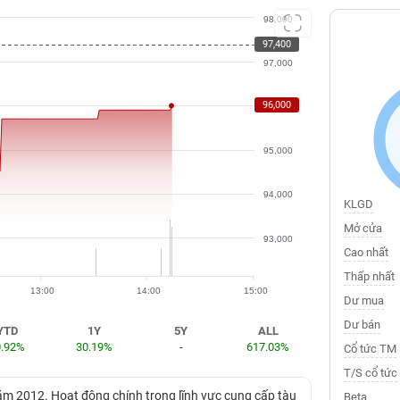
98,000
97,400
97,000
96,000
96,000
95,000
94,000
KLGD
Mở cửa
93,000
Cao nhất
Thấp nhất
13:00
14:00
15:00
Dư mua
Dư bán
YTD
1Y
5Y
ALL
0.92%
30.19%
-
617.03%
Cổ tức TM
T/S cổ tức
ăm 2012. Hoạt động chính trong lĩnh vực cung cấp tàu
Beta