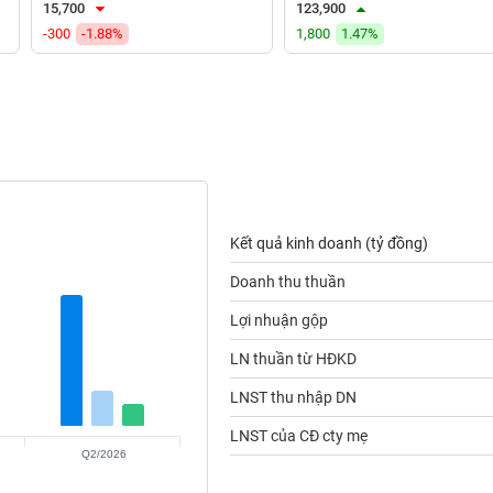
15,700
123,900
-300
-1.88%
1,800
1.47%
Kết quả kinh doanh (tỷ đồng)
Doanh thu thuần
Lợi nhuận gộp
LN thuần từ HĐKD
LNST thu nhập DN
LNST của CĐ cty mẹ
Q2/2026