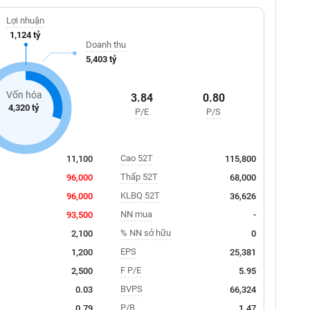
Lợi nhuận
1,124 tỷ
Doanh thu
5,403 tỷ
Vốn hóa
3.84
0.80
4,320 tỷ
P/E
P/S
Cao 52T
11,100
115,800
Thấp 52T
96,000
68,000
KLBQ 52T
96,000
36,626
NN mua
93,500
-
% NN sở hữu
2,100
0
EPS
1,200
25,381
F P/E
2,500
5.95
BVPS
0.03
66,324
P/B
0.79
1.47