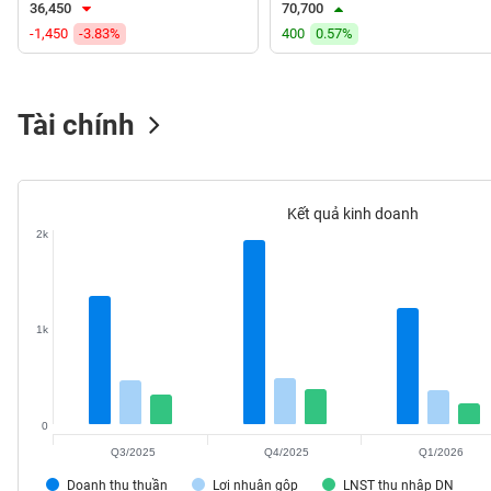
36,450
70,700
VS-
-1,450
-3.83%
400
0.57%
SECTOR
Tài chính
NĂNG
LƯỢNG
Kết quả kinh doanh
2k
NGUYÊN
VẬT
1k
LIỆU
0
Q3/2025
Q4/2025
Q1/2026
CÔNG
NGHIỆP
Doanh thu thuần
Lợi nhuận gộp
LNST thu nhập DN