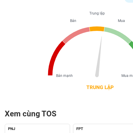
PHIẾU
Trung lập
Bán
Mua
CÔNG
CỤ
ĐẦU
TƯ
XUẤT
DỮ
Bán mạnh
Mua m
LIỆU
TRUNG LẬP
TIN
MỚI
Xem cùng TOS
Ngành
(-)
PNJ
FPT