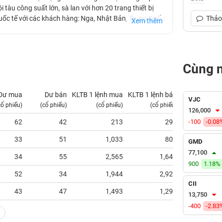
 tàu công suất lớn, sà lan với hơn 20 trang thiết bị
quốc tế với các khách hàng: Nga, Nhật Bản, Trung Quốc,
Thảo 
Xem thêm
ày 08/09/2021.
Cùng 
Dư mua
Dư bán
KLTB 1 lệnh mua
KLTB 1 lệnh bán
NN mua
VJC
cổ phiếu)
(cổ phiếu)
(cổ phiếu)
(cổ phiếu)
(tỷ VNĐ)
126,000
62
42
213
293
-100
-0.08
0.00
33
51
1,033
804
0.00
GMD
77,100
34
55
2,565
1,642
0.00
900
1.18%
52
34
1,944
2,926
0.00
CII
43
47
1,493
1,296
0.00
13,750
-400
-2.83