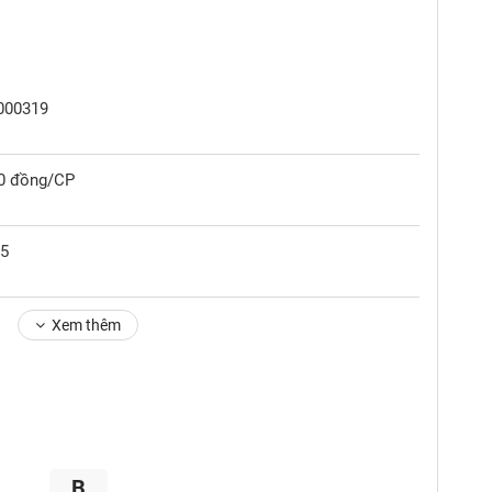
0000319
00 đồng/CP
25
Xem thêm
B