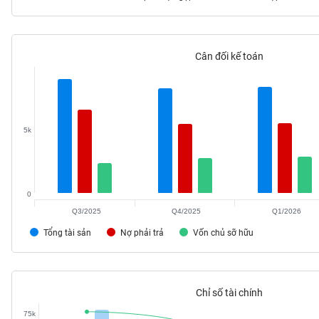
Cân đối kế toán
TIÊU
DÙNG
KHÔNG
THIẾT
YẾU
5k
0
TIÊU
DÙNG
Q3/2025
Q4/2025
Q1/2026
THIẾT
Tổng tài sản
Nợ phải trả
Vốn chủ sỡ hữu
YẾU
Chỉ số tài chính
CHĂM
75k