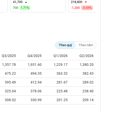
41,700
218,800
700
1.71%
-1,200
-0.55%
Theo quý
Theo năm
Q3/2025
Q4/2025
Q1/2026
Q2/2026
1,357.78
1,931.60
1,229.17
1,380.20
475.22
494.35
363.32
382.43
395.49
412.94
281.67
289.02
325.04
378.06
225.48
238.40
308.02
330.99
201.25
209.14