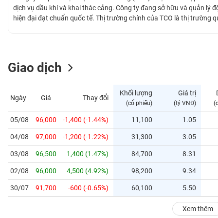
GIỚI
dịch vụ dầu khí và khai thác cảng. Công ty đang sở hữu và quản lý đội
hiện đại đạt chuẩn quốc tế. Thị trường chính của TCO là thị trường 
Malaysia,... TOS chính thức giao dịch trên thị trường UPCOM từ ng
ĐÔNG
DƯƠNG
Giao dịch
TÀI
CHÍNH
Khối lượng
Giá trị
Ngày
Giá
Thay đổi
CÁ
(cổ phiếu)
(tỷ VNĐ)
(
NHÂN
05/08
96,000
-1,400 (-1.44%)
11,100
1.05
04/08
97,000
-1,200 (-1.22%)
31,300
3.05
PHÂN
TÍCH
03/08
96,500
1,400 (1.47%)
84,700
8.31
VIETSTOCKFINANCE
02/08
96,000
4,500 (4.92%)
98,200
9.34
30/07
91,700
-600 (-0.65%)
60,100
5.50
VĨ
Xem thêm
MÔ