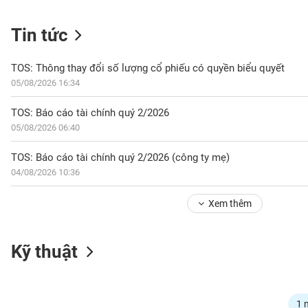
Tin tức
NGÀNH
TOS: Thông thay đổi số lượng cổ phiếu có quyền biểu quyết
05/08/2026 16:34
DOANH
TOS: Báo cáo tài chính quý 2/2026
NGHIỆP
05/08/2026 06:40
TOS: Báo cáo tài chính quý 2/2026 (công ty mẹ)
04/08/2026 10:36
CỔ
PHIẾU
Xem thêm
PHÁI
Kỹ thuật
SINH
TRÁI
1 