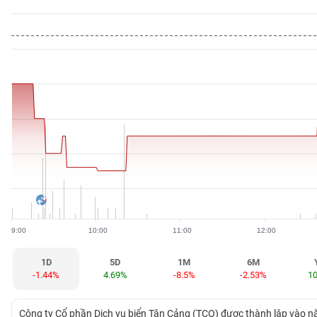
BẤT
ĐỘNG
SẢN
TÀI
CHÍNH
HÀNG
HÓA
9:00
10:00
11:00
12:00
KINH
TẾ
1D
5D
1M
6M
-1.44%
4.69%
-8.5%
-2.53%
1
THẾ
Công ty Cổ phần Dịch vụ biển Tân Cảng (TCO) được thành lập vào n