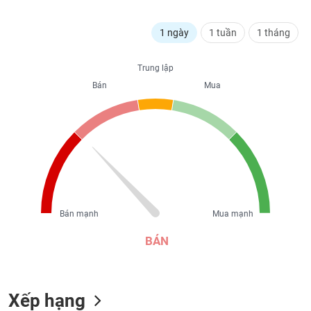
liệu
1 ngày
1 tuần
1 tháng
Tâm
lý
TIÊU
thị
Trung lập
DÙNG
trường
Bán
Mua
KHÔNG
THIẾT
YẾU
TIÊU
DÙNG
Bán mạnh
Mua mạnh
THIẾT
YẾU
BÁN
Xếp hạng
CHĂM