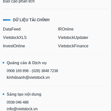
Báo cáo phân tích
DỮ LIỆU TÀI CHÍNH
DataFeed
IROnline
VietstockXLS
VietstockUpdater
InvestOnline
VietstockFinance
Quảng cáo & Dịch vụ
0908 169 898 - (028) 3848 7238
kinhdoanh@vietstock.vn
Sáng tạo nội dung
0938 046 488
info@vietstock.vn