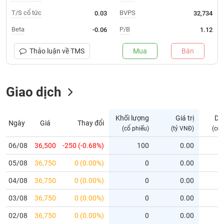
T/S cổ tức
BVPS
0.03
32,734
Trạng
thái
Beta
P/B
-0.06
1.12
NGÀNH
cổ
phiếu
Thảo luận về
TMS
Mua
Bán
Quy
DOANH
mô
NGHIỆP
Giao dịch
thị
trường
Niêm
Khối lượng
Giá trị
Dư
Ngày
Giá
Thay đổi
CỔ
yết
(cổ phiếu)
(tỷ VNĐ)
(cổ 
PHIẾU
Niêm
06/08
36,500
-250 (-0.68%)
100
0.00
yết
mới
05/08
36,750
0 (0.00%)
0
0.00
PHÁI
Niêm
SINH
04/08
36,750
0 (0.00%)
0
0.00
yết
03/08
36,750
0 (0.00%)
0
0.00
bổ
sung
TRÁI
02/08
36,750
0 (0.00%)
0
0.00