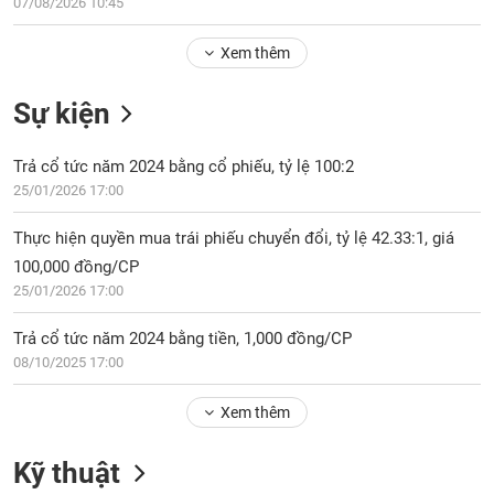
Tổng
07/08/2026 10:45
VS-
quan
SECTOR
Xem thêm
Giao
dịch
Sự kiện
Tài
chính
NĂNG
Trả cổ tức năm 2024 bằng cổ phiếu, tỷ lệ 100:2
Phân
LƯỢNG
25/01/2026 17:00
tích
kỹ
Thực hiện quyền mua trái phiếu chuyển đổi, tỷ lệ 42.33:1, giá
thuật
100,000 đồng/CP
Hồ
25/01/2026 17:00
NGUYÊN
sơ
VẬT
doanh
Trả cổ tức năm 2024 bằng tiền, 1,000 đồng/CP
LIỆU
nghiệp
08/10/2025 17:00
Tin
tức
Xem thêm
sự
CÔNG
kiện
Kỹ thuật
NGHIỆP
Tài