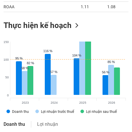
ROAA
1.11
1.08
Thực hiện kế hoạch
150
116 %
116 %
104 %
104 %
95 %
95 %
100
85 %
85 %
82 %
82 %
68 %
68 %
57 %
57 %
56 %
56 %
50
0
2023
2024
2025
2026
Doanh thu
Lợi nhuận trước thuế
Lợi nhuận sau thuế
Doanh thu
Lợi nhuận