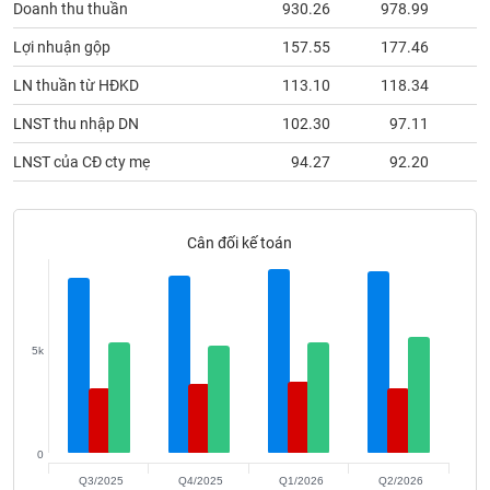
Doanh thu thuần
930.26
978.99
7
phân
tích
(-)
Lợi nhuận gộp
157.55
177.46
1
LN thuần từ HĐKD
113.10
118.34
1
Thuật
LNST thu nhập DN
102.30
97.11
ngữ
(-)
LNST của CĐ cty mẹ
94.27
92.20
Dịch
vụ
Cân đối kế toán
(-)
Đào
tạo
5k
Sách
0
tài
Q3/2025
Q4/2025
Q1/2026
Q2/2026