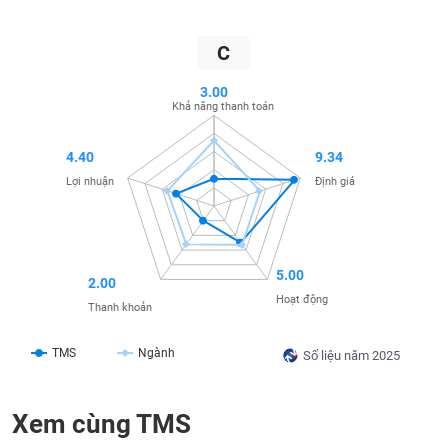
SÓC
SỨC
KHỎE
C
3.00
Khả năng thanh toán
TÀI
4.40
9.34
CHÍNH
Lợi nhuận
Định giá
CÔNG
5.00
2.00
NGHỆ
Hoạt động
Thanh khoản
THÔNG
TIN
TMS
Ngành
Số liệu năm 2025
Xem cùng TMS
DỊCH