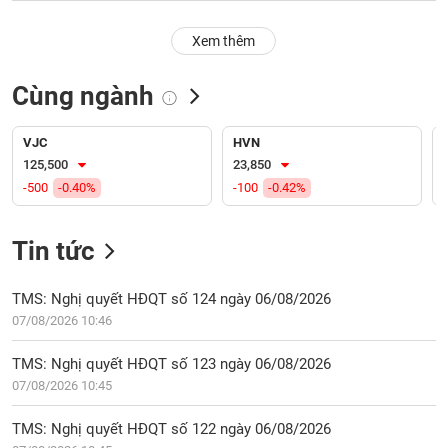
PHIẾU
Hủy
niêm
Xem thêm
yết
Theo
Cùng ngành
CÔNG
dõi
CỤ
đặc
ĐẦU
biệt
VJC
HVN
TƯ
125,500
23,850
Không
-500
-0.40%
-100
-0.42%
được
ký
XUẤT
quỹ
DỮ
Tin tức
LIỆU
Danh
mục
TMS: Nghị quyết HĐQT số 124 ngày 06/08/2026
ETF
07/08/2026 10:46
TIN
Cổ
MỚI
TMS: Nghị quyết HĐQT số 123 ngày 06/08/2026
phiếu
07/08/2026 10:45
chi
Ngành
tiết
(-)
TMS: Nghị quyết HĐQT số 122 ngày 06/08/2026