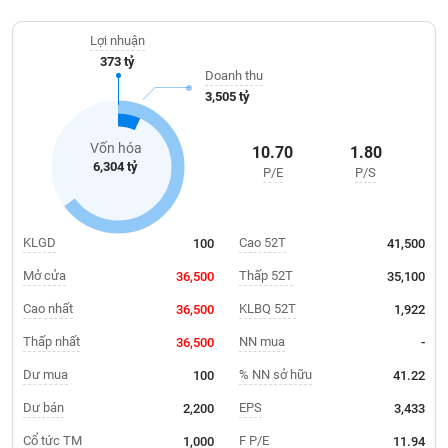
Giá
tải nội địa, vận chuyển quốc tế đường biển và đường hàng không
tích
đến các dịch vụ kho bãi, phân phối và thủ tục hải quan.
Đặt
Lợi nhuận
Biểu
lệnh
373 tỷ
đồ
ĐÔNG
Doanh thu
Nước
tài
DƯƠNG
3,505 tỷ
ngoài
chính
Tự
Vốn hóa
10.70
1.80
TÀI
doanh
6,304 tỷ
P/E
P/S
CHÍNH
Ảnh
CÁ
hưởng
NHÂN
chỉ
KLGD
Cao 52T
100
41,500
số
Mở cửa
Thấp 52T
36,500
35,100
Biến
PHÂN
động
Cao nhất
KLBQ 52T
36,500
1,922
TÍCH
cổ
VIETSTOCKFINANCE
Thấp nhất
NN mua
36,500
-
phiếu
Dư mua
% NN sở hữu
100
41.22
Giao
dịch
Dư bán
EPS
2,200
3,433
VĨ
nội
Cổ tức TM
F P/E
1,000
11.94
MÔ
bộ