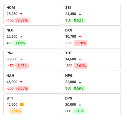
VỤ
HCM
SSI
TRUYỀN
25,350
24,450
THÔNG
-100
-0.39%
150
0.62%
NLG
DXG
22,200
10,700
TIỆN
400
1.83%
-250
-2.28%
ÍCH
PNJ
TOT
36,000
14,600
-450
-1.23%
-300
-2.01%
HAH
HPG
BẤT
46,200
22,000
ĐỘNG
-300
-0.65%
150
0.69%
SẢN
BTT
DPG
Mã
42,500
30,000
chứng
0
0.00%
300
1.01%
khoán
(-)