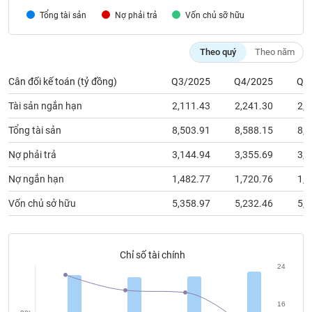
chính
Tổng tài sản
Nợ phải trả
Vốn chủ sỡ hữu
Theo quý
Theo năm
Công
Cân đối kế toán (tỷ đồng)
Q3/2025
Q4/2025
Q1
cụ
đầu
Tài sản ngắn hạn
2,111.43
2,241.30
2,4
tư
Tổng tài sản
8,503.91
8,588.15
8,8
Nợ phải trả
3,144.94
3,355.69
3,4
Truyền
Nợ ngắn hạn
1,482.77
1,720.76
1,7
thông
Vốn chủ sở hữu
5,358.97
5,232.46
5,4
tài
chính
Chỉ số tài chính
24
Dữ
liệu
16