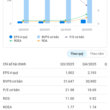
tài
20k
chính
8
0
0
Q3/2025
Q4/2025
Q1/2026
Q2/2026
EPS 4 quý
BVPS cơ bản
P/E cơ bản
ROEA
ROA
Theo quý
Theo năm
Chỉ số tài chính
Q3/2025
Q4/2025
Q1
EPS 4 quý
1,902
2,193
BVPS cơ bản
31,647
30,900
3
P/E cơ bản
21.98
18.69
ROS
11.00
9.92
ROEA
1.77
1.74