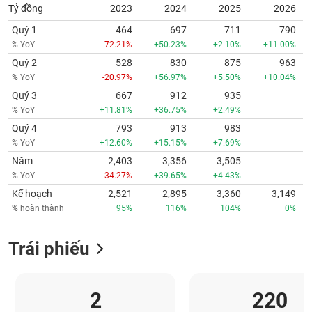
Tỷ đồng
2023
2024
2025
2026
Quý 1
464
697
711
790
% YoY
-72.21%
+50.23%
+2.10%
+11.00%
Quý 2
528
830
875
963
% YoY
-20.97%
+56.97%
+5.50%
+10.04%
Quý 3
667
912
935
% YoY
+11.81%
+36.75%
+2.49%
Quý 4
793
913
983
% YoY
+12.60%
+15.15%
+7.69%
Năm
2,403
3,356
3,505
% YoY
-34.27%
+39.65%
+4.43%
Kế hoạch
2,521
2,895
3,360
3,149
% hoàn thành
95%
116%
104%
0%
Trái phiếu
2
220