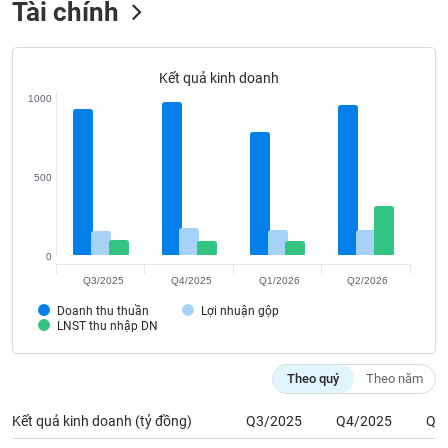
Tài chính
Tất cả
Cổ phiếu
Chỉ số
Chứng chỉ quỹ
Chứng q
Lãnh
đạo
Kết quả kinh doanh
(-)
1000
Tất cả
Người nội bộ
Người liên quan
Cổ đông lớn
500
Tin
tức
(-)
0
Bài
Q3/2025
Q4/2025
Q1/2026
Q2/2026
viết
của
Doanh thu thuần
Lợi nhuận gộp
LNST thu nhập DN
tác
giả
(-)
Theo quý
Theo năm
Kết quả kinh doanh (tỷ đồng)
Q3/2025
Q4/2025
Q1
Báo
cáo