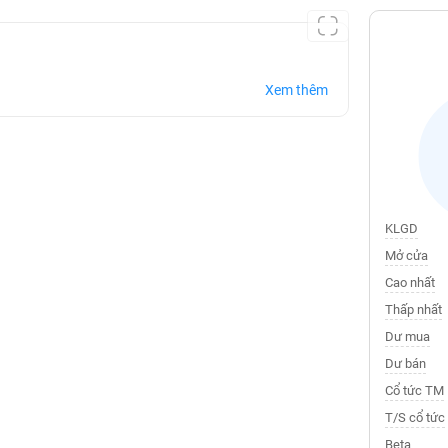
Xem thêm
KLGD
Mở cửa
Cao nhất
Thấp nhất
Dư mua
Dư bán
Cổ tức TM
T/S cổ tức
Beta