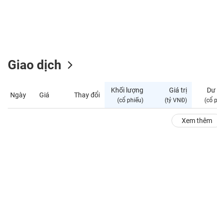
GIỚI
ĐÔNG
DƯƠNG
Giao dịch
TÀI
CHÍNH
Khối lượng
Giá trị
Dư
Ngày
Giá
Thay đổi
CÁ
(cổ phiếu)
(tỷ VNĐ)
(cổ 
NHÂN
Xem thêm
PHÂN
TÍCH
VIETSTOCKFINANCE
VĨ
MÔ