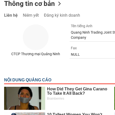
Thông tin cơ bản
Liên hệ
Niêm yết
Đăng ký kinh doanh
TIÊU
Tên tiếng Anh
DÙNG
Quang Ninh Trading Joint S
KHÔNG
Company
THIẾT
YẾU
Fax
CTCP Thương mại Quảng Ninh
NULL
TIÊU
DÙNG
THIẾT
YẾU
CHĂM