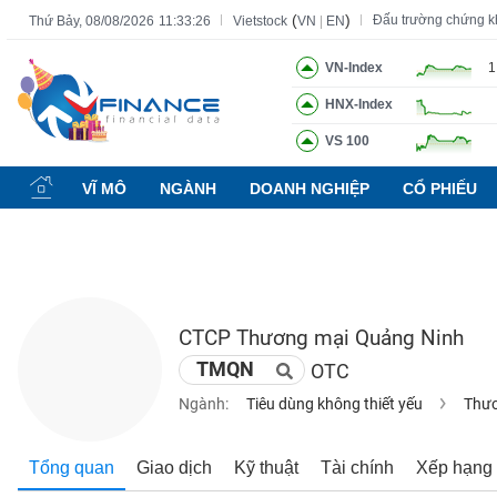
(
)
Đấu trường chứng 
Thứ Bảy, 08/08/2026
11:33:27
Vietstock
VN
|
EN
VN-Index
1
HNX-Index
Tất cả
Tính năng
Ngành
Mã chứng khoán
Lãnh đạ
VS 100
Tính
năng
VĨ MÔ
NGÀNH
DOANH NGHIỆP
CỔ PHIẾU
(-)
VIETSTOCK
CTCP Thương mại Quảng Ninh
CHỨNG
TMQN
OTC
KHOÁN
Ngành:
Tiêu dùng không thiết yếu
Thươ
DOANH
Tổng quan
Giao dịch
Kỹ thuật
Tài chính
Xếp hạng
NGHIỆP