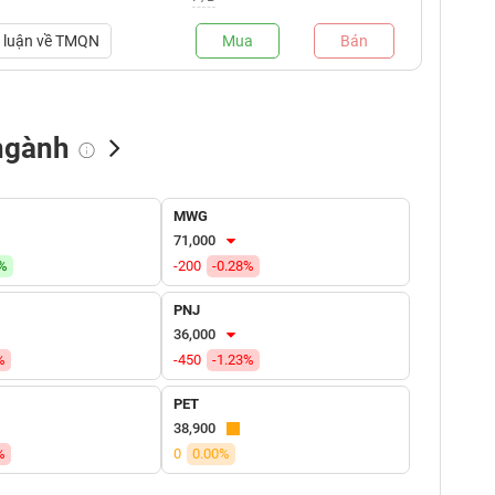
luận về
TMQN
Mua
Bán
ngành
NN bán
Tự doanh mua
Tự doanh bán
MWG
(tỷ VNĐ)
(tỷ VNĐ)
(tỷ VNĐ)
71,000
4%
-200
-0.28%
PNJ
36,000
%
-450
-1.23%
PET
38,900
%
0
0.00%