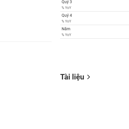
Quý 3
% YoY
Quý 4
% YoY
Năm
% YoY
Tài liệu