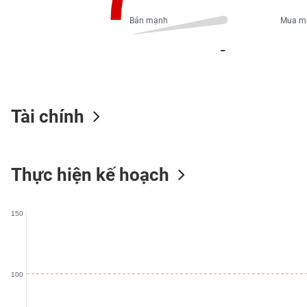
PHIẾU
Bán mạnh
Mua m
_
CÔNG
CỤ
ĐẦU
TƯ
Tài chính
XUẤT
Thực hiện kế hoạch
DỮ
LIỆU
150
TIN
MỚI
100
Ngành
(-)