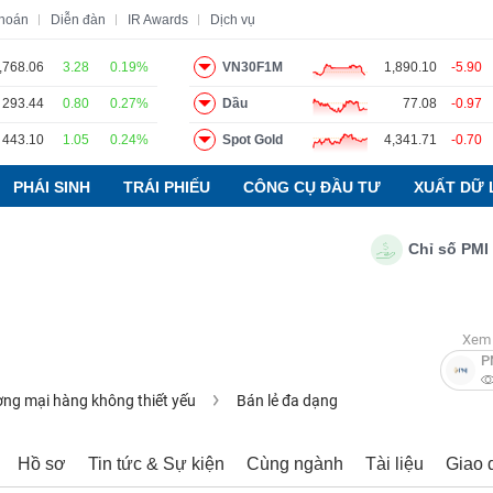
khoán
Diễn đàn
IR Awards
Dịch vụ
,768.06
3.28
0.19%
VN30F1M
1,890.10
-5.90
293.44
0.80
0.27%
Dầu
77.08
-0.97
o
Tin tức
Báo cáo phân tích
Thuật ngữ
Dịch vụ
443.10
1.05
0.24%
Spot Gold
4,341.71
-0.70
PHÁI SINH
TRÁI PHIẾU
CÔNG CỤ ĐẦU TƯ
XUẤT DỮ 
Chỉ số PMI ngàn
Xem 
P
ng mại hàng không thiết yếu
Bán lẻ đa dạng
Hồ sơ
Tin tức & Sự kiện
Cùng ngành
Tài liệu
Giao 