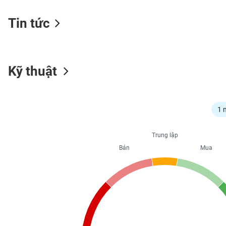
Tin tức
NGÀNH
Kỹ thuật
DOANH
NGHIỆP
1 
CỔ
Trung lập
PHIẾU
Bán
Mua
PHÁI
SINH
TRÁI