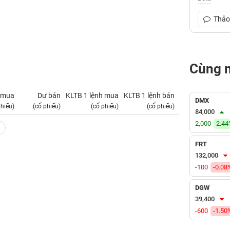
Thảo 
Cùng 
 mua
Dư bán
KLTB 1 lệnh mua
KLTB 1 lệnh bán
NN mua
DMX
phiếu)
(cổ phiếu)
(cổ phiếu)
(cổ phiếu)
(tỷ VNĐ)
84,000
2,000
2.4
FRT
132,000
-100
-0.08
DGW
39,400
-600
-1.50