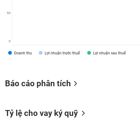
VS-
SECTOR
50
0
NĂNG
Doanh thu
Lợi nhuận trước thuế
Lợi nhuận sau thuế
LƯỢNG
Báo cáo phân tích
NGUYÊN
VẬT
LIỆU
Tỷ lệ cho vay ký quỹ
CÔNG
NGHIỆP