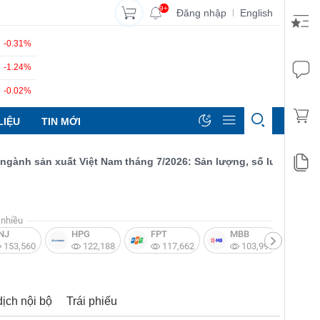
9+
Đăng nhập
English
|
-0.31%
-1.24%
-0.02%
LIỆU
TIN MỚI
h sản xuất Việt Nam tháng 7/2026: Sản lượng, số lượng đơn đặt 
nhiều
NJ
HPG
FPT
MBB
V
153,560
122,188
117,662
103,997
dịch nội bộ
Trái phiếu