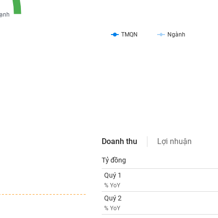
ạnh
TMQN
Ngành
Doanh thu
Lợi nhuận
Tỷ đồng
Quý 1
% YoY
Quý 2
% YoY