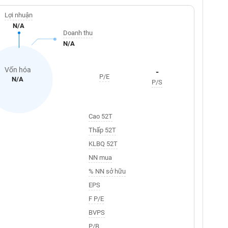
Lợi nhuận
N/A
Doanh thu
N/A
Vốn hóa
-
P/E
N/A
P/S
Cao 52T
Thấp 52T
KLBQ 52T
NN mua
% NN sở hữu
EPS
F P/E
BVPS
P/B