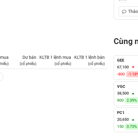
Thảo 
Cùng 
 mua
Dư bán
KLTB 1 lệnh mua
KLTB 1 lệnh bán
NN mua
GEE
phiếu)
(cổ phiếu)
(cổ phiếu)
(cổ phiếu)
(tỷ VNĐ)
67,100
-800
-1.18
VGC
38,500
900
2.39%
PC1
20,650
150
0.73%