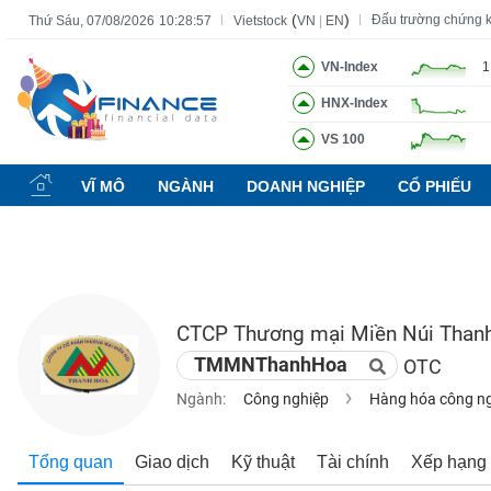
(
)
Đấu trường chứng 
Thứ Sáu, 07/08/2026
10:28:58
Vietstock
VN
|
EN
VN-Index
1
HNX-Index
Tất cả
Tính năng
Ngành
Mã chứng khoán
Lãnh đạ
VS 100
Tính
năng
VĨ MÔ
NGÀNH
DOANH NGHIỆP
CỔ PHIẾU
(-)
VIETSTOCK
CTCP Thương mại Miền Núi Than
CHỨNG
TMMNThanhHoa
OTC
KHOÁN
Ngành:
Công nghiệp
Hàng hóa công n
DOANH
Tổng quan
Giao dịch
Kỹ thuật
Tài chính
Xếp hạng
NGHIỆP