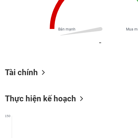
PHIẾU
Bán mạnh
Mua m
CÔNG
CỤ
_
ĐẦU
TƯ
Tài chính
XUẤT
DỮ
LIỆU
Thực hiện kế hoạch
TIN
MỚI
150
Ngành
(-)