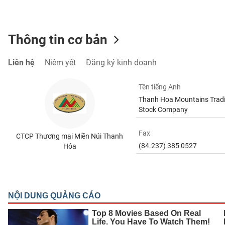
Thông tin cơ bản
TIÊU
DÙNG
Liên hệ
Niêm yết
Đăng ký kinh doanh
KHÔNG
THIẾT
Tên tiếng Anh
YẾU
Thanh Hoa Mountains Tradi
Stock Company
Fax
CTCP Thương mại Miền Núi Thanh
TIÊU
(84.237) 385 0527
Hóa
DÙNG
THIẾT
YẾU
CHĂM