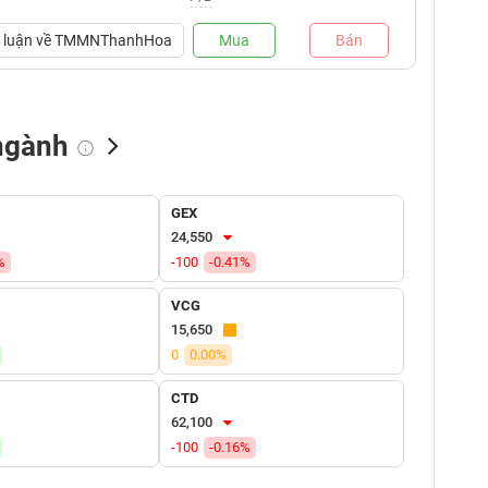
luận về
TMMNThanhHoa
Mua
Bán
ngành
NN bán
Tự doanh mua
Tự doanh bán
GEX
(tỷ VNĐ)
(tỷ VNĐ)
(tỷ VNĐ)
24,550
%
-100
-0.41%
VCG
15,650
0
0.00%
CTD
62,100
-100
-0.16%