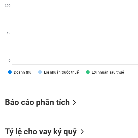
VS-
100
SECTOR
50
NĂNG
LƯỢNG
0
Doanh thu
Lợi nhuận trước thuế
Lợi nhuận sau thuế
NGUYÊN
VẬT
LIỆU
Báo cáo phân tích
CÔNG
Tỷ lệ cho vay ký quỹ
NGHIỆP