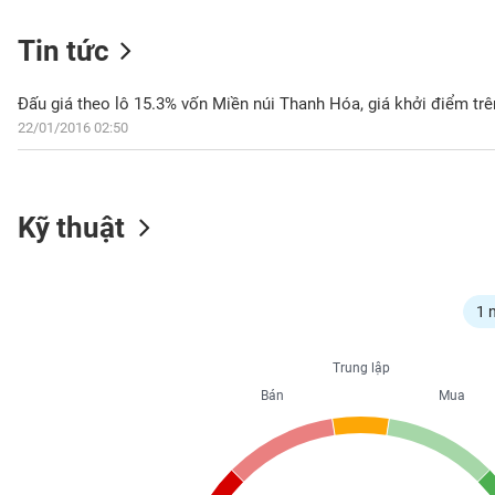
Tin tức
NGÀNH
Đấu giá theo lô 15.3% vốn Miền núi Thanh Hóa, giá khởi điểm trê
22/01/2016 02:50
DOANH
NGHIỆP
Kỹ thuật
CỔ
PHIẾU
1 
Trung lập
PHÁI
Bán
Mua
SINH
TRÁI