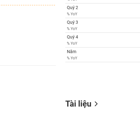
Quý 2
% YoY
Quý 3
% YoY
Quý 4
% YoY
Năm
% YoY
Tài liệu