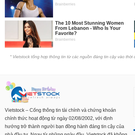
SÓC
SỨC
KHỎE
TÀI
CHÍNH
* Vietstock tổng hợp thông tin từ các nguồn đáng tin cậy vào thờ
CÔNG
NGHỆ
THÔNG
TIN
Vietstock – Cổng thông tin tài chính và chứng khoán
chính thức hoạt động từ ngày 02/08/2002, với định
hướng trở thành người bạn đồng hành đáng tin cậy của
DỊCH
nhà đầu tư. Ngay từ những ngày đầu, Vietstock đã không