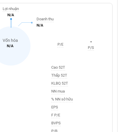
Lợi nhuận
N/A
Doanh thu
N/A
Vốn hóa
-
P/E
N/A
P/S
Cao 52T
Thấp 52T
KLBQ 52T
NN mua
% NN sở hữu
EPS
F P/E
BVPS
P/B