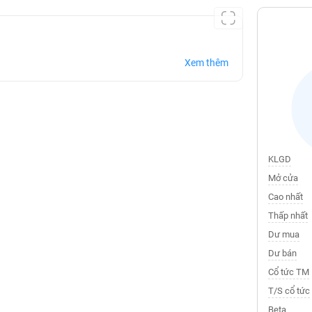
Xem thêm
KLGD
Mở cửa
Cao nhất
Thấp nhất
Dư mua
Dư bán
Cổ tức TM
T/S cổ tức
Beta