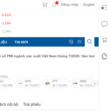
9+
Đăng nhập
English
|
-0.31%
-1.15%
1.14%
LIỆU
TIN MỚI
PMI ngành sản xuất Việt Nam tháng 7/2026: Sản lượng, số lượng 
nhiều
NJ
HPG
FPT
MBB
V
162,998
123,811
118,391
104,672
dịch nội bộ
Trái phiếu