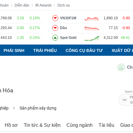
khoán
Diễn đàn
IR Awards
Dịch vụ
,768.06
3.28
0.19%
VN30F1M
1,890.10
-5.90
293.44
0.80
0.27%
Dầu
77.15
-0.90
o
Tin tức
Báo cáo phân tích
Thuật ngữ
Dịch vụ
443.10
1.05
0.24%
Spot Gold
4,312.09
48.61
PHÁI SINH
TRÁI PHIẾU
CÔNG CỤ ĐẦU TƯ
XUẤT DỮ 
Chỉ số 
h Hóa
Xem 
P
ghiệp
Sản phẩm xây dựng
Hồ sơ
Tin tức & Sự kiện
Cùng ngành
Tài liệu
Giao 