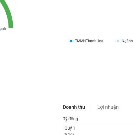
ạnh
TMMNThanhHoa
Ngành
Doanh thu
Lợi nhuận
Tỷ đồng
Quý 1
% YoY