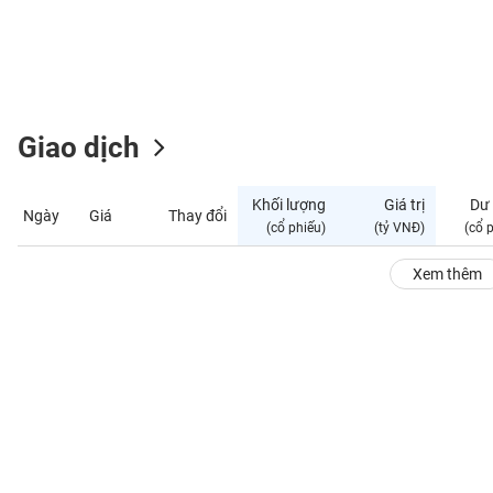
GIỚI
ĐÔNG
DƯƠNG
Giao dịch
TÀI
CHÍNH
Khối lượng
Giá trị
Dư
Ngày
Giá
Thay đổi
CÁ
(cổ phiếu)
(tỷ VNĐ)
(cổ 
NHÂN
Xem thêm
PHÂN
TÍCH
VIETSTOCKFINANCE
VĨ
MÔ