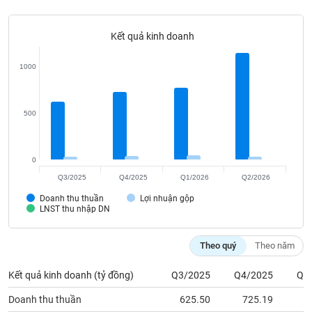
Tất cả
Cổ phiếu
Chỉ số
Chứng chỉ quỹ
Chứng q
Kết quả kinh doanh
Lãnh
đạo
(-)
1000
Tất cả
Người nội bộ
Người liên quan
Cổ đông lớn
500
Tin
tức
(-)
0
Q3/2025
Q4/2025
Q1/2026
Q2/2026
Bài
Doanh thu thuần
Lợi nhuận gộp
viết
LNST thu nhập DN
của
tác
giả
Theo quý
Theo năm
(-)
Kết quả kinh doanh (tỷ đồng)
Q3/2025
Q4/2025
Q1
Báo
Doanh thu thuần
625.50
725.19
7
cáo