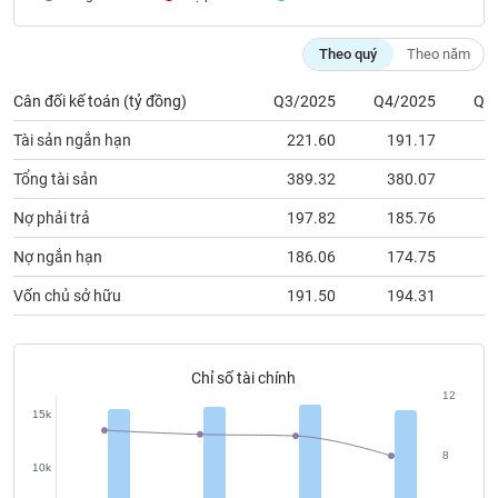
chính
Theo quý
Theo năm
Cân đối kế toán (tỷ đồng)
Q3/2025
Q4/2025
Q1
Công
cụ
Tài sản ngắn hạn
221.60
191.17
2
đầu
tư
Tổng tài sản
389.32
380.07
4
Nợ phải trả
197.82
185.76
2
Nợ ngắn hạn
186.06
174.75
2
Truyền
Vốn chủ sở hữu
191.50
194.31
1
thông
tài
chính
Chỉ số tài chính
12
15k
Dữ
8
10k
liệu