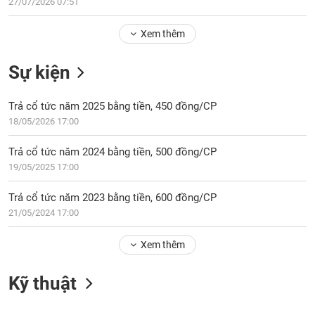
Tổng
27/07/2026 07:51
VS-
quan
SECTOR
Xem thêm
Giao
dịch
Sự kiện
Tài
chính
NĂNG
Trả cổ tức năm 2025 bằng tiền, 450 đồng/CP
Phân
LƯỢNG
18/05/2026 17:00
tích
kỹ
Trả cổ tức năm 2024 bằng tiền, 500 đồng/CP
thuật
19/05/2025 17:00
Hồ
NGUYÊN
sơ
Trả cổ tức năm 2023 bằng tiền, 600 đồng/CP
VẬT
doanh
21/05/2024 17:00
LIỆU
nghiệp
Xem thêm
Tin
tức
sự
Kỹ thuật
CÔNG
kiện
NGHIỆP
Tài