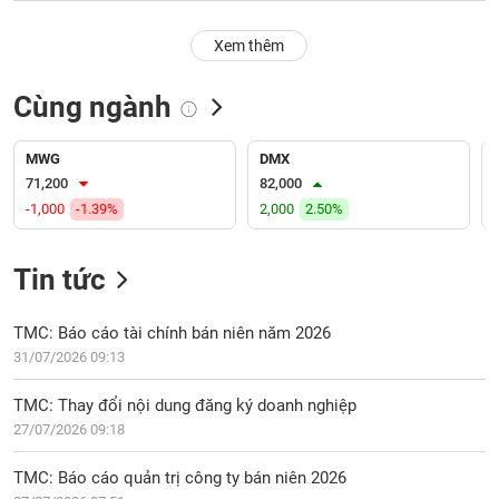
PHIẾU
Hủy
niêm
Xem thêm
yết
Theo
Cùng ngành
CÔNG
dõi
CỤ
đặc
ĐẦU
biệt
MWG
DMX
TƯ
71,200
82,000
Không
-1,000
-1.39%
2,000
2.50%
được
ký
XUẤT
quỹ
DỮ
Tin tức
LIỆU
Danh
mục
TMC: Báo cáo tài chính bán niên năm 2026
ETF
31/07/2026 09:13
TIN
Cổ
MỚI
TMC: Thay đổi nội dung đăng ký doanh nghiệp
phiếu
27/07/2026 09:18
chi
Ngành
tiết
(-)
TMC: Báo cáo quản trị công ty bán niên 2026