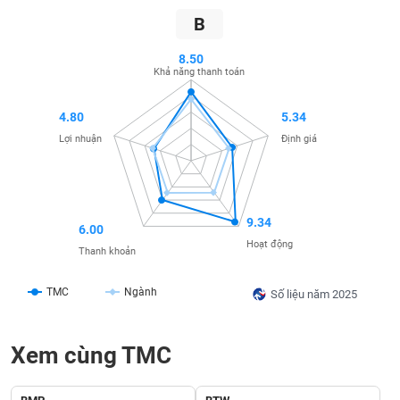
SÓC
B
SỨC
KHỎE
8.50
Khả năng thanh toán
4.80
5.34
TÀI
Lợi nhuận
Định giá
CHÍNH
9.34
6.00
CÔNG
Hoạt động
Thanh khoản
NGHỆ
THÔNG
TMC
Ngành
Số liệu năm 2025
TIN
Xem cùng TMC
DỊCH