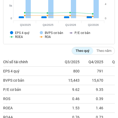
tài
4
chính
5k
0
0
Q3/2025
Q4/2025
Q1/2026
Q2/2026
EPS 4 quý
BVPS cơ bản
P/E cơ bản
ROEA
ROA
Theo quý
Theo năm
Chỉ số tài chính
Q3/2025
Q4/2025
Q1
EPS 4 quý
800
791
BVPS cơ bản
15,443
15,670
1
P/E cơ bản
9.62
9.35
ROS
0.46
0.39
ROEA
1.53
1.46
ROAA
0.76
0.73