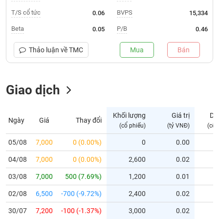
T/S cổ tức
BVPS
0.06
15,334
Trạng
thái
Beta
P/B
0.05
0.46
NGÀNH
cổ
phiếu
Thảo luận về
TMC
Mua
Bán
Quy
DOANH
mô
NGHIỆP
Giao dịch
thị
trường
Niêm
Khối lượng
Giá trị
Dư
Ngày
Giá
Thay đổi
CỔ
yết
(cổ phiếu)
(tỷ VNĐ)
(cổ 
PHIẾU
Niêm
05/08
7,000
0 (0.00%)
0
0.00
yết
mới
04/08
7,000
0 (0.00%)
2,600
0.02
PHÁI
Niêm
SINH
03/08
7,000
500 (7.69%)
1,200
0.01
yết
02/08
6,500
-700 (-9.72%)
2,400
0.02
bổ
sung
TRÁI
30/07
7,200
-100 (-1.37%)
3,000
0.02