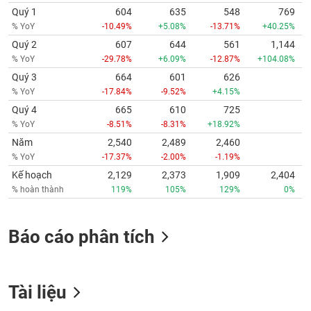
Quý 1
604
635
548
769
% YoY
-10.49%
+5.08%
-13.71%
+40.25%
Quý 2
607
644
561
1,144
% YoY
-29.78%
+6.09%
-12.87%
+104.08%
Quý 3
664
601
626
% YoY
-17.84%
-9.52%
+4.15%
Quý 4
665
610
725
% YoY
-8.51%
-8.31%
+18.92%
Năm
2,540
2,489
2,460
% YoY
-17.37%
-2.00%
-1.19%
Kế hoạch
2,129
2,373
1,909
2,404
% hoàn thành
119%
105%
129%
0%
Báo cáo phân tích
Tài liệu