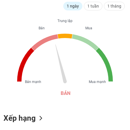
liệu
1 ngày
1 tuần
1 tháng
Tâm
Trung lập
lý
TIÊU
thị
Bán
Mua
DÙNG
trường
KHÔNG
THIẾT
YẾU
TIÊU
Bán mạnh
Mua mạnh
DÙNG
THIẾT
BÁN
YẾU
Xếp hạng
CHĂM