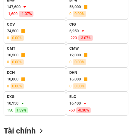
BMP
BTW
VỤ
147,600
56,000
TRUYỀN
-1,600
-1.07%
0
0.00%
THÔNG
CCV
CIG
74,500
6,950
0
0.00%
-220
-3.07%
TIỆN
CMT
CMW
ÍCH
10,500
12,000
0
0.00%
0
0.00%
DCH
DHN
10,000
16,000
BẤT
0
0.00%
0
0.00%
ĐỘNG
SẢN
DXG
ELC
10,950
16,400
Mã
150
1.39%
-50
-0.30%
chứng
khoán
(-)
Tài chính