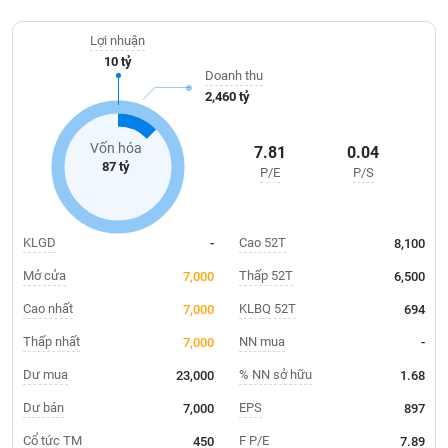
Giá
và Tiền Giang. Ngoài hoạt động chính là phân phối xăng dầu,
tích
công ty còn tham gia hoạt động kinh doanh, sửa chữa xe máy;
Đặt
Lợi nhuận
Biểu
dịch vụ nhà hàng, tiệc cưới, hội nghị...
lệnh
10 tỷ
đồ
ĐÔNG
Doanh thu
Nước
tài
DƯƠNG
2,460 tỷ
ngoài
chính
Tự
Vốn hóa
7.81
0.04
TÀI
doanh
87 tỷ
P/E
P/S
CHÍNH
Ảnh
CÁ
hưởng
NHÂN
chỉ
KLGD
Cao 52T
-
8,100
số
Mở cửa
Thấp 52T
7,000
6,500
Biến
PHÂN
động
Cao nhất
KLBQ 52T
7,000
694
TÍCH
cổ
VIETSTOCKFINANCE
Thấp nhất
NN mua
7,000
-
phiếu
Dư mua
% NN sở hữu
23,000
1.68
Giao
dịch
Dư bán
EPS
7,000
897
VĨ
nội
Cổ tức TM
F P/E
450
7.89
MÔ
bộ