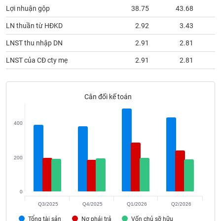
phân
Lợi nhuận gộp
38.75
43.68
tích
(-)
LN thuần từ HĐKD
2.92
3.43
LNST thu nhập DN
2.91
2.81
Thuật
ngữ
LNST của CĐ cty mẹ
2.91
2.81
(-)
Cân đối kế toán
Dịch
vụ
(-)
400
Đào
tạo
200
0
Sách
Q3/2025
Q4/2025
Q1/2026
Q2/2026
tài
Tổng tài sản
Nợ phải trả
Vốn chủ sỡ hữu