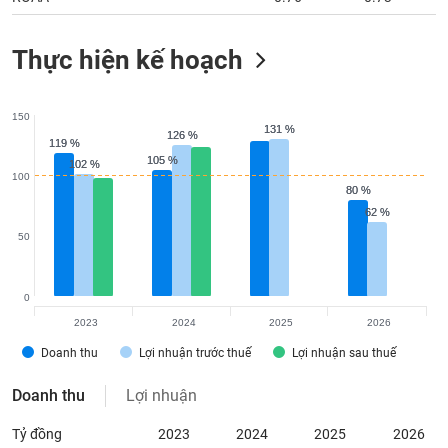
Thực hiện kế hoạch
150
131 %
131 %
126 %
126 %
119 %
119 %
105 %
105 %
102 %
102 %
100
80 %
80 %
62 %
62 %
50
0
2023
2024
2025
2026
Doanh thu
Lợi nhuận trước thuế
Lợi nhuận sau thuế
Doanh thu
Lợi nhuận
Tỷ đồng
2023
2024
2025
2026