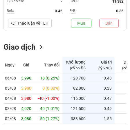
T/S cổ tức
BVPS
-
11,382
Trạng
Beta
P/B
0.42
0.35
thái
NGÀNH
cổ
Thảo luận về
TLH
Mua
Bán
phiếu
Quy
Giao dịch
DOANH
mô
NGHIỆP
thị
trường
Khối lượng
Giá trị
Dư
Ngày
Giá
Thay đổi
Niêm
(cổ phiếu)
(tỷ VNĐ)
(cổ 
CỔ
yết
PHIẾU
06/08
3,990
10 (0.25%)
120,700
0.48
Niêm
05/08
yết
3,980
0 (0.00%)
82,800
0.33
mới
PHÁI
04/08
3,980
-40 (-1.00%)
116,000
0.47
Niêm
SINH
03/08
4,020
40 (1.01%)
121,500
0.49
yết
bổ
02/08
3,980
50 (1.27%)
383,600
1.55
sung
TRÁI