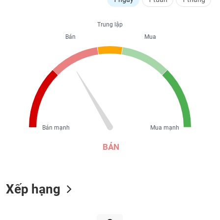
liệu
Trung lập
Tâm
Bán
Mua
lý
TIÊU
thị
DÙNG
trường
KHÔNG
THIẾT
YẾU
Bán mạnh
Mua mạnh
TIÊU
DÙNG
BÁN
THIẾT
YẾU
Xếp hạng
CHĂM