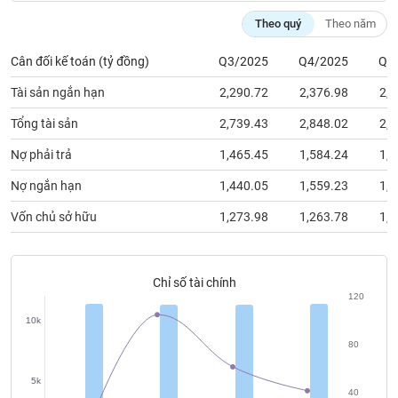
chính
Theo quý
Theo năm
Cân đối kế toán (tỷ đồng)
Q3/2025
Q4/2025
Q1
Công
Tài sản ngắn hạn
2,290.72
2,376.98
2,1
cụ
đầu
Tổng tài sản
2,739.43
2,848.02
2,6
tư
Nợ phải trả
1,465.45
1,584.24
1,3
Nợ ngắn hạn
1,440.05
1,559.23
1,3
Vốn chủ sở hữu
1,273.98
1,263.78
1,2
Truyền
thông
tài
chính
Chỉ số tài chính
120
10k
80
Dữ
liệu
5k
40