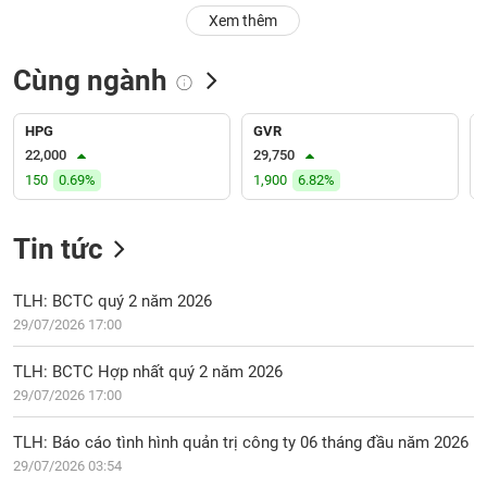
PHIẾU
Hủy
Xem thêm
niêm
yết
Cùng ngành
Theo
CÔNG
dõi
CỤ
đặc
HPG
GVR
ĐẦU
biệt
22,000
29,750
TƯ
150
0.69%
1,900
6.82%
Không
được
ký
Tin tức
XUẤT
quỹ
DỮ
LIỆU
Danh
TLH: BCTC quý 2 năm 2026
mục
29/07/2026 17:00
ETF
TIN
TLH: BCTC Hợp nhất quý 2 năm 2026
Cổ
MỚI
29/07/2026 17:00
phiếu
chi
Ngành
TLH: Báo cáo tình hình quản trị công ty 06 tháng đầu năm 2026
tiết
(-)
29/07/2026 03:54