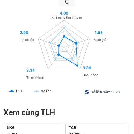
C
SÓC
SỨC
4.00
KHỎE
Khả năng thanh toán
2.00
4.66
Lợi nhuận
Định giá
TÀI
CHÍNH
8.34
3.34
Hoạt động
Thanh khoản
CÔNG
NGHỆ
TLH
Ngành
Số liệu năm 2025
THÔNG
TIN
Xem cùng TLH
NKG
TCB
DỊCH