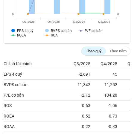
tài
chính
0
0
Q3/2025
Q4/2025
Q1/2026
Q2/2026
EPS 4 quý
BVPS cơ bản
P/E cơ bản
ROEA
ROA
Theo quý
Theo năm
Chỉ số tài chính
Q3/2025
Q4/2025
Q1
EPS 4 quý
-2,691
45
BVPS cơ bản
11,342
11,252
1
P/E cơ bản
-2.12
104.28
ROS
0.63
-1.06
ROEA
0.52
-0.73
ROAA
0.22
-0.33