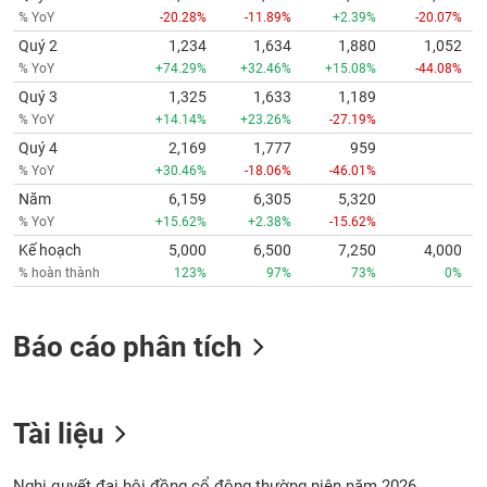
% YoY
-20.28%
-11.89%
+2.39%
-20.07%
Quý 2
1,234
1,634
1,880
1,052
% YoY
+74.29%
+32.46%
+15.08%
-44.08%
Quý 3
1,325
1,633
1,189
% YoY
+14.14%
+23.26%
-27.19%
Quý 4
2,169
1,777
959
% YoY
+30.46%
-18.06%
-46.01%
Năm
6,159
6,305
5,320
% YoY
+15.62%
+2.38%
-15.62%
Kế hoạch
5,000
6,500
7,250
4,000
% hoàn thành
123%
97%
73%
0%
Báo cáo phân tích
Tài liệu
Nghị quyết đại hội đồng cổ đông thường niên năm 2026