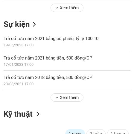
Tổng
VS-
quan
Xem thêm
SECTOR
Giao
Sự kiện
dịch
Tài
Trả cổ tức năm 2021 bằng cổ phiếu, tỷ lệ 100:10
chính
NĂNG
19/06/2023 17:00
Phân
LƯỢNG
tích
Trả cổ tức năm 2021 bằng tiền, 500 đồng/CP
kỹ
17/01/2023 17:00
thuật
Hồ
Trả cổ tức năm 2018 bằng tiền, 500 đồng/CP
NGUYÊN
sơ
23/03/2021 17:00
VẬT
doanh
LIỆU
nghiệp
Xem thêm
Tin
tức
Kỹ thuật
sự
CÔNG
kiện
NGHIỆP
Tài
1 ngày
1 tuần
1 tháng