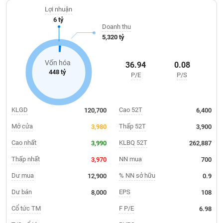
Giá
bán vật liệu xây dựng, trong đó, sản phẩm chủ yếu là các sản
tích
Lợi nhuận
phẩm về sắt thép.
Đặt
6 tỷ
Biểu
lệnh
Doanh thu
đồ
ĐÔNG
5,320 tỷ
Nước
tài
DƯƠNG
ngoài
chính
Vốn hóa
36.94
0.08
Tự
448 tỷ
P/E
P/S
TÀI
doanh
CHÍNH
Ảnh
CÁ
hưởng
NHÂN
KLGD
Cao 52T
120,700
6,400
chỉ
số
Mở cửa
Thấp 52T
3,980
3,900
Biến
Cao nhất
KLBQ 52T
3,990
262,887
PHÂN
động
TÍCH
Thấp nhất
NN mua
3,970
700
cổ
VIETSTOCKFINANCE
phiếu
Dư mua
% NN sở hữu
12,900
0.9
Giao
Dư bán
EPS
8,000
108
dịch
Cổ tức TM
F P/E
6.98
VĨ
nội
MÔ
bộ