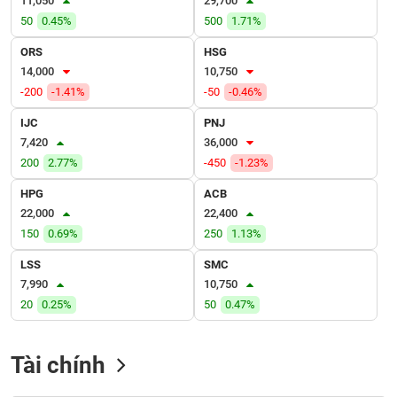
11,050
29,700
VỤ
50
0.45%
500
1.71%
TRUYỀN
THÔNG
ORS
HSG
14,000
10,750
-200
-1.41%
-50
-0.46%
IJC
PNJ
TIỆN
7,420
36,000
ÍCH
200
2.77%
-450
-1.23%
HPG
ACB
22,000
22,400
150
0.69%
250
1.13%
BẤT
ĐỘNG
LSS
SMC
SẢN
7,990
10,750
20
0.25%
50
0.47%
Mã
chứng
khoán
Tài chính
(-)