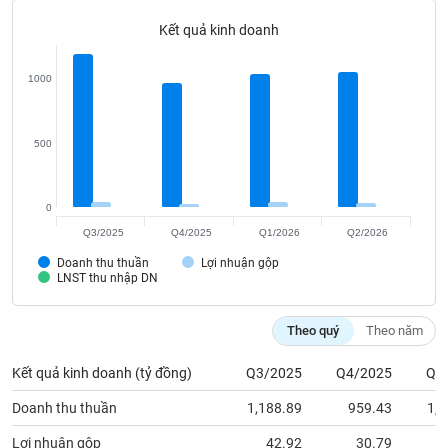
Tất cả
Cổ phiếu
Chỉ số
Chứng chỉ quỹ
Chứng q
Kết quả kinh doanh
Lãnh
đạo
1000
(-)
Tất cả
Người nội bộ
Người liên quan
Cổ đông lớn
500
Tin
tức
0
(-)
Q3/2025
Q4/2025
Q1/2026
Q2/2026
Doanh thu thuần
Lợi nhuận gộp
Bài
LNST thu nhập DN
viết
của
tác
Theo quý
Theo năm
giả
(-)
Kết quả kinh doanh (tỷ đồng)
Q3/2025
Q4/2025
Q1
Doanh thu thuần
1,188.89
959.43
1,0
Báo
cáo
Lợi nhuận gộp
42.92
30.79