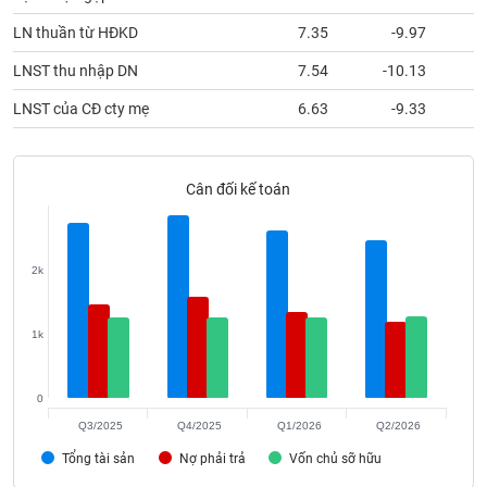
phân
tích
LN thuần từ HĐKD
7.35
-9.97
(-)
LNST thu nhập DN
7.54
-10.13
LNST của CĐ cty mẹ
6.63
-9.33
Thuật
ngữ
(-)
Cân đối kế toán
Dịch
vụ
(-)
2k
Đào
1k
tạo
0
Q3/2025
Q4/2025
Q1/2026
Q2/2026
Sách
Tổng tài sản
Nợ phải trả
Vốn chủ sỡ hữu
tài