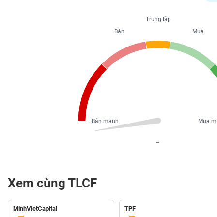
PHIẾU
Trung lập
Bán
Mua
CÔNG
CỤ
ĐẦU
TƯ
XUẤT
DỮ
Bán mạnh
Mua m
LIỆU
_
TIN
MỚI
Xem cùng TLCF
Ngành
(-)
MinhVietCapital
TPF