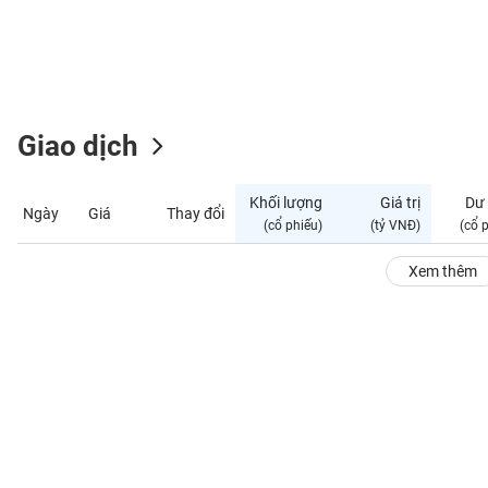
GIỚI
ĐÔNG
DƯƠNG
Giao dịch
TÀI
CHÍNH
Khối lượng
Giá trị
Dư
Ngày
Giá
Thay đổi
CÁ
(cổ phiếu)
(tỷ VNĐ)
(cổ 
NHÂN
Xem thêm
PHÂN
TÍCH
VIETSTOCKFINANCE
VĨ
MÔ