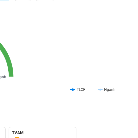
ạnh
TLCF
Ngành
TVAM