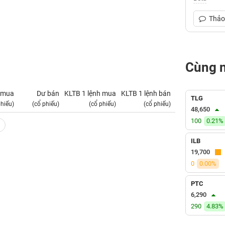
Thảo 
Cùng 
 mua
Dư bán
KLTB 1 lệnh mua
KLTB 1 lệnh bán
NN mua
TLG
phiếu)
(cổ phiếu)
(cổ phiếu)
(cổ phiếu)
(tỷ VNĐ)
48,650
100
0.21%
ILB
19,700
0
0.00%
PTC
6,290
290
4.83%