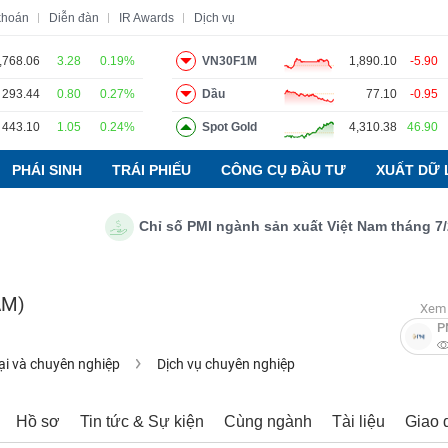
khoán
Diễn đàn
IR Awards
Dịch vụ
,768.06
3.28
0.19%
VN30F1M
1,890.10
-5.90
293.44
0.80
0.27%
Dầu
77.10
-0.95
o
Tin tức
Báo cáo phân tích
Thuật ngữ
Dịch vụ
443.10
1.05
0.24%
Spot Gold
4,310.38
46.90
PHÁI SINH
TRÁI PHIẾU
CÔNG CỤ ĐẦU TƯ
XUẤT DỮ 
Chỉ số PMI ngành sản xuất Việt Nam tháng 7/2026
AM)
Xem 
P
ại và chuyên nghiệp
Dịch vụ chuyên nghiệp
Hồ sơ
Tin tức & Sự kiện
Cùng ngành
Tài liệu
Giao 