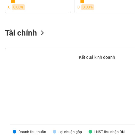
VS-
0
0.00%
0
0.00%
SECTOR
Tài chính
NĂNG
LƯỢNG
Kết quả kinh doanh
NGUYÊN
VẬT
LIỆU
CÔNG
Doanh thu thuần
Lợi nhuận gộp
LNST thu nhập DN
NGHIỆP