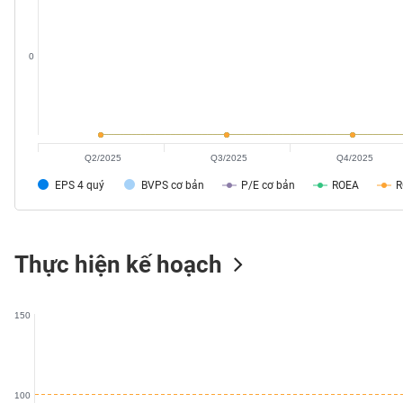
SÓC
SỨC
KHỎE
0
TÀI
Q2/2025
Q3/2025
Q4/2025
CHÍNH
EPS 4 quý
BVPS cơ bản
P/E cơ bản
ROEA
CÔNG
Thực hiện kế hoạch
NGHỆ
THÔNG
TIN
150
100
DỊCH