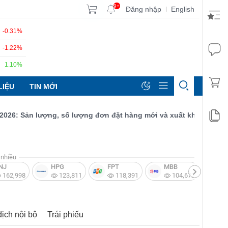
9+
Đăng nhập
English
|
-0.31%
-1.22%
1.10%
LIỆU
TIN MỚI
: Sản lượng, số lượng đơn đặt hàng mới và xuất khẩu đều tăng đ
nhiều
NJ
HPG
FPT
MBB
V
162,998
123,811
118,391
104,672
dịch nội bộ
Trái phiếu