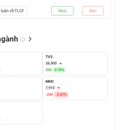
luận về
TLCF
Mua
Bán
ngành
NN bán
Tự doanh mua
Tự doanh bán
TV2
(tỷ VNĐ)
(tỷ VNĐ)
(tỷ VNĐ)
26,500
200
0.76%
MHC
7,910
-200
-2.47%