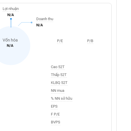
Lợi nhuận
N/A
Doanh thu
N/A
Vốn hóa
P/E
P/B
N/A
Cao 52T
Thấp 52T
KLBQ 52T
NN mua
% NN sở hữu
EPS
F P/E
BVPS