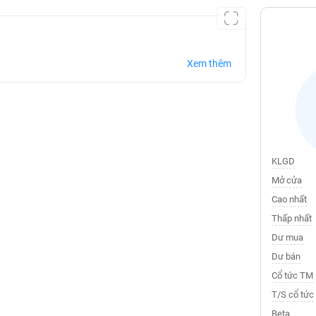
Xem thêm
KLGD
Mở cửa
Cao nhất
Thấp nhất
Dư mua
Dư bán
Cổ tức TM
T/S cổ tức
Beta