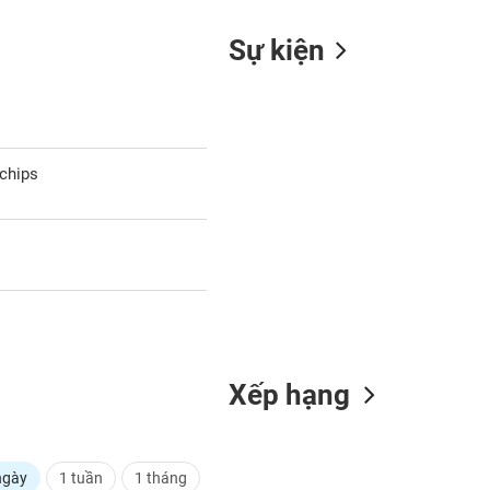
Sự kiện
echips
Xếp hạng
ngày
1 tuần
1 tháng