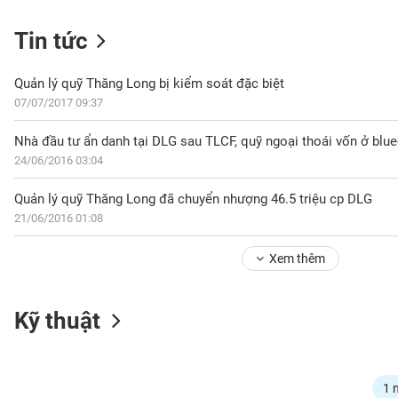
Tin tức
NGÀNH
Quản lý quỹ Thăng Long bị kiểm soát đặc biệt
07/07/2017 09:37
Nhà đầu tư ẩn danh tại DLG sau TLCF, quỹ ngoại thoái vốn ở blu
DOANH
24/06/2016 03:04
NGHIỆP
Quản lý quỹ Thăng Long đã chuyển nhượng 46.5 triệu cp DLG
21/06/2016 01:08
CỔ
PHIẾU
Xem thêm
PHÁI
Kỹ thuật
SINH
TRÁI
1 