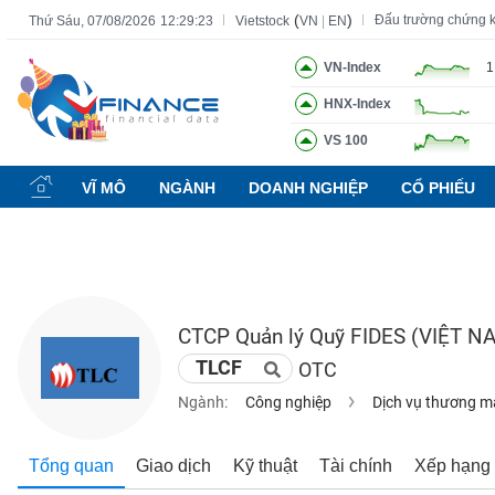
(
)
Đấu trường chứng 
Thứ Sáu, 07/08/2026
12:29:24
Vietstock
VN
|
EN
VN-Index
1
HNX-Index
Tất cả
Tính năng
Ngành
Mã chứng khoán
Lãnh đạ
VS 100
Tính
năng
VĨ MÔ
NGÀNH
DOANH NGHIỆP
CỔ PHIẾU
(-)
VIETSTOCK
CTCP Quản lý Quỹ FIDES (VIỆT N
CHỨNG
TLCF
OTC
KHOÁN
Ngành:
Công nghiệp
Dịch vụ thương m
DOANH
Tổng quan
Giao dịch
Kỹ thuật
Tài chính
Xếp hạng
NGHIỆP