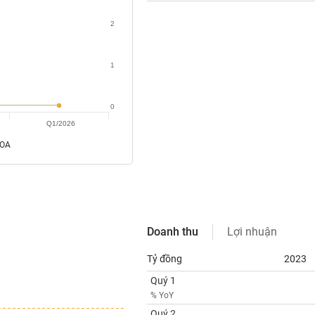
2
1
0
Q1/2026
ROA
Doanh thu
Lợi nhuận
Tỷ đồng
2023
Quý 1
% YoY
Quý 2