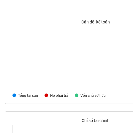
Cân đối kế toán
TIÊU
DÙNG
KHÔNG
THIẾT
YẾU
TIÊU
DÙNG
THIẾT
Tổng tài sản
Nợ phải trả
Vốn chủ sỡ hữu
YẾU
Chỉ số tài chính
CHĂM