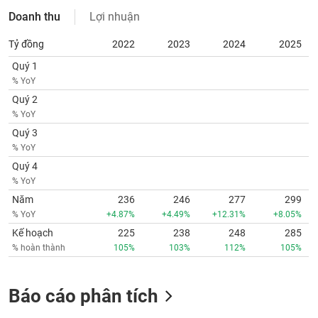
phân
Doanh thu
Lợi nhuận
tích
(-)
Tỷ đồng
2022
2023
2024
2025
Quý 1
Thuật
% YoY
ngữ
(-)
Quý 2
% YoY
Quý 3
Dịch
% YoY
vụ
(-)
Quý 4
% YoY
Năm
236
246
277
299
Đào
% YoY
+4.87%
+4.49%
+12.31%
+8.05%
tạo
Kế hoạch
225
238
248
285
% hoàn thành
105%
103%
112%
105%
Báo cáo phân tích
Sách
tài