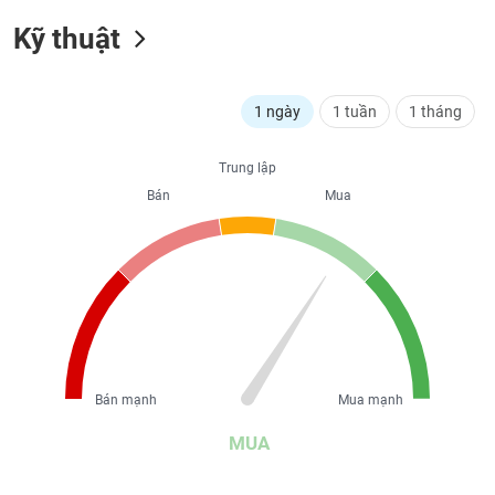
liệu
Kỹ thuật
Tâm
lý
TIÊU
thị
1 ngày
1 tuần
1 tháng
DÙNG
trường
KHÔNG
THIẾT
Trung lập
YẾU
Bán
Mua
TIÊU
DÙNG
THIẾT
YẾU
Bán mạnh
Mua mạnh
MUA
CHĂM