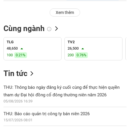
PHIẾU
Hủy
niêm
Xem thêm
yết
Theo
Cùng ngành
CÔNG
dõi
CỤ
đặc
ĐẦU
biệt
TLG
TV2
TƯ
48,650
26,500
Không
100
0.21%
200
0.76%
được
ký
XUẤT
quỹ
DỮ
Tin tức
LIỆU
Danh
mục
THU: Thông báo ngày đăng ký cuối cùng để thực hiện quyền
ETF
tham dự Đại hội đồng cổ đông thường niên năm 2026
TIN
Cổ
05/08/2026 16:39
MỚI
phiếu
chi
THU: Báo cáo quản trị công ty bán niên 2026
Ngành
tiết
15/07/2026 08:01
(-)