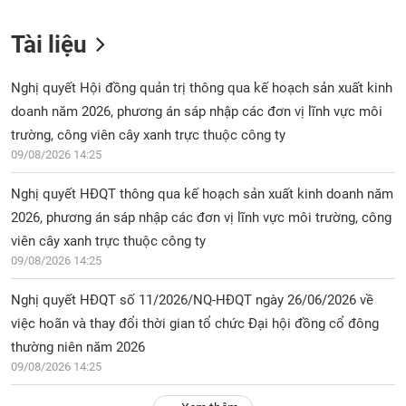
chính
Tài liệu
Nghị quyết Hội đồng quản trị thông qua kế hoạch sản xuất kinh
Công
cụ
doanh năm 2026, phương án sáp nhập các đơn vị lĩnh vực môi
đầu
trường, công viên cây xanh trực thuộc công ty
tư
09/08/2026 14:25
Nghị quyết HĐQT thông qua kế hoạch sản xuất kinh doanh năm
2026, phương án sáp nhập các đơn vị lĩnh vực môi trường, công
Truyền
viên cây xanh trực thuộc công ty
thông
09/08/2026 14:25
tài
chính
Nghị quyết HĐQT số 11/2026/NQ-HĐQT ngày 26/06/2026 về
việc hoãn và thay đổi thời gian tổ chức Đại hội đồng cổ đông
thường niên năm 2026
09/08/2026 14:25
Dữ
liệu