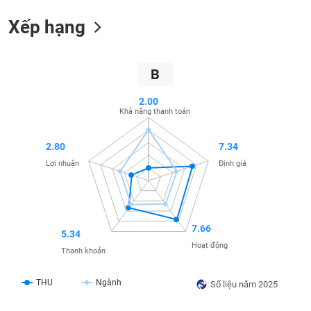
SÓC
SỨC
Xếp hạng
KHỎE
B
2.00
TÀI
Khả năng thanh toán
CHÍNH
2.80
7.34
Lợi nhuận
Định giá
CÔNG
NGHỆ
THÔNG
7.66
TIN
5.34
Hoạt động
Thanh khoản
THU
Ngành
Số liệu năm 2025
DỊCH