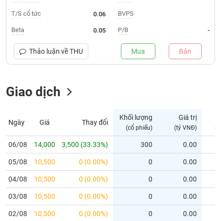
T/S cổ tức
BVPS
0.06
Trạng
thái
Beta
P/B
0.05
-
NGÀNH
cổ
phiếu
Thảo luận về
THU
Mua
Bán
Quy
DOANH
mô
NGHIỆP
thị
Giao dịch
trường
Niêm
Khối lượng
Giá trị
CỔ
Ngày
Giá
Thay đổi
yết
(cổ phiếu)
(tỷ VNĐ)
(c
PHIẾU
Niêm
06/08
14,000
3,500 (33.33%)
300
0.00
yết
mới
05/08
10,500
0 (0.00%)
0
0.00
PHÁI
Niêm
SINH
04/08
10,500
0 (0.00%)
0
0.00
yết
03/08
10,500
0 (0.00%)
0
0.00
bổ
sung
TRÁI
02/08
10,500
0 (0.00%)
0
0.00