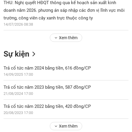
Tổng
VS-
THU: Nghị quyết HĐQT thông qua kế hoạch sản xuất kinh
quan
SECTOR
doanh năm 2026. phương án sáp nhập các đơn vị lĩnh vực môi
Giao
trường, công viên cây xanh trực thuộc công ty
dịch
14/07/2026 08:38
Tài
chính
Xem thêm
NĂNG
Phân
LƯỢNG
Sự kiện
tích
kỹ
thuật
Trả cổ tức năm 2024 bằng tiền, 616 đồng/CP
14/09/2025 17:00
Hồ
NGUYÊN
sơ
VẬT
Trả cổ tức năm 2023 bằng tiền, 587 đồng/CP
doanh
LIỆU
21/08/2024 17:00
nghiệp
Tin
Trả cổ tức năm 2022 bằng tiền, 420 đồng/CP
tức
20/08/2023 17:00
sự
CÔNG
kiện
Xem thêm
NGHIỆP
Tài