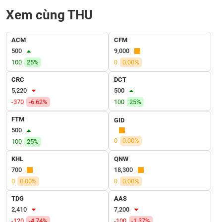
VỤ
Xem cùng THU
TRUYỀN
THÔNG
ACM
CFM
500
9,000
100
25%
0
0.00%
TIỆN
CRC
DCT
ÍCH
5,220
500
-370
-6.62%
100
25%
FTM
GID
500
BẤT
0
0.00%
100
25%
ĐỘNG
SẢN
KHL
QNW
700
18,300
Mã
0
0.00%
0
0.00%
chứng
khoán
TDG
AAS
(-)
2,410
7,200
-120
-4.74%
-100
-1.37%