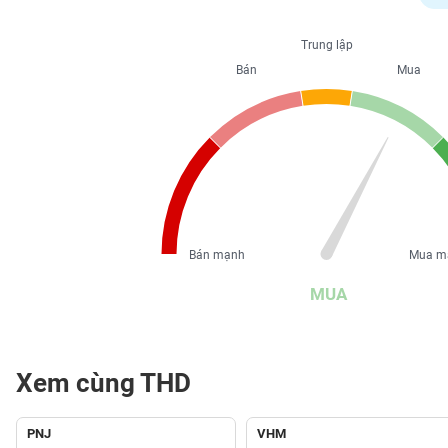
PHIẾU
Trung lập
Bán
Mua
CÔNG
CỤ
ĐẦU
TƯ
XUẤT
DỮ
Bán mạnh
Mua m
LIỆU
MUA
TIN
MỚI
Xem cùng THD
Ngành
(-)
PNJ
VHM