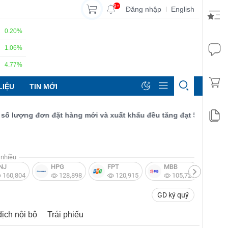
9+
Đăng nhập
English
|
0.20%
1.06%
4.77%
LIỆU
TIN MỚI
ượng đơn đặt hàng mới và xuất khẩu đều tăng đạt 52,9 điểm.
nhiều
NJ
HPG
FPT
MBB
V
160,804
128,898
120,915
105,721
GD ký quỹ
dịch nội bộ
Trái phiếu