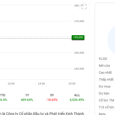
180,000
170,000
159,500
160,000
159,100
150,000
KLGD
Mở cửa
140,000
Cao nhất
Thấp nhất
13:00
14:00
15:00
Dư mua
Dư bán
YTD
1Y
5Y
ALL
26.4%
469.64%
-16.63%
4,026.49%
Cổ tức TM
T/S cổ tức
n là Công ty Cổ phần Đầu tư và Phát triển Kinh Thành.
Beta