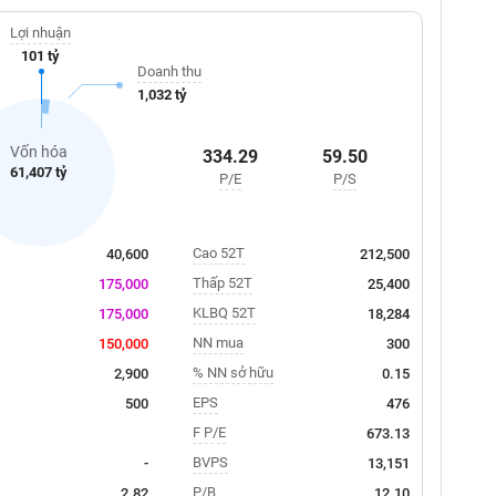
Lợi nhuận
101 tỷ
Doanh thu
1,032 tỷ
Vốn hóa
334.29
59.50
61,407 tỷ
P/E
P/S
Cao 52T
40,600
212,500
Thấp 52T
175,000
25,400
KLBQ 52T
175,000
18,284
NN mua
150,000
300
% NN sở hữu
2,900
0.15
EPS
500
476
F P/E
673.13
BVPS
-
13,151
P/B
2.82
12.10