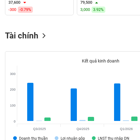
37,600
79,500
VS-
-300
-0.79%
3,000
3.92%
SECTOR
Tài chính
NĂNG
LƯỢNG
Kết quả kinh doanh
300
NGUYÊN
200
VẬT
LIỆU
100
0
Q3/2025
Q4/2025
Q1/2026
CÔNG
NGHIỆP
Doanh thu thuần
Lợi nhuận gộp
LNST thu nhập DN