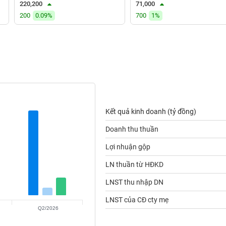
220,200
71,000
200
0.09%
700
1%
Kết quả kinh doanh (tỷ đồng)
Doanh thu thuần
Lợi nhuận gộp
LN thuần từ HĐKD
LNST thu nhập DN
LNST của CĐ cty mẹ
Q2/2026