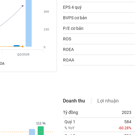
EPS 4 quý
300
BVPS cơ bản
P/E cơ bản
150
ROS
0
ROEA
Q2/2026
ROAA
ROA
Doanh thu
Lợi nhuận
Tỷ đồng
2023
Quý 1
584
111 %
111 %
% YoY
-60.28%