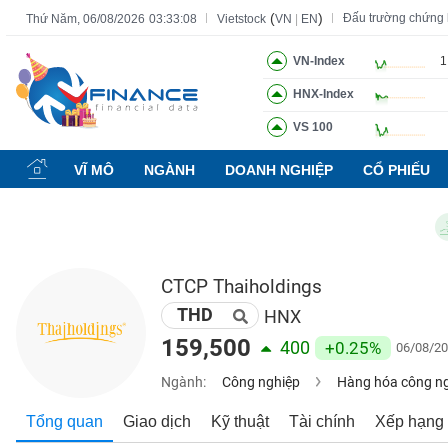
(
)
Đấu trường chứng
Thứ Năm, 06/08/2026
03:33:09
Vietstock
VN
|
EN
VN-Index
1
HNX-Index
Tất cả
Tính năng
Ngành
Mã chứng khoán
Lãnh đạ
VS 100
Tính
năng
VĨ MÔ
NGÀNH
DOANH NGHIỆP
CỔ PHIẾU
(-)
Ch
VIETSTOCK
CTCP Thaiholdings
THD
CHỨNG
HNX
KHOÁN
159,500
400
+0.25%
06/08/20
Ngành:
Công nghiệp
Hàng hóa công n
DOANH
Tổng quan
Giao dịch
Kỹ thuật
Tài chính
Xếp hạng
NGHIỆP