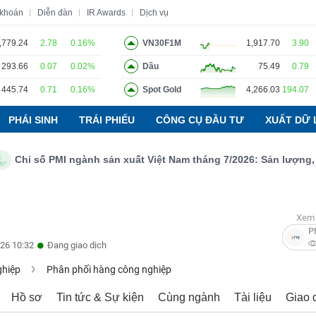
 khoán
Diễn đàn
IR Awards
Dịch vụ
,779.24
2.78
0.16%
VN30F1M
1,917.70
3.90
293.66
0.07
0.02%
Dầu
75.49
0.79
o
Tin tức
Báo cáo phân tích
Thuật ngữ
Dịch vụ
445.74
0.71
0.16%
Spot Gold
4,266.03
194.07
PHÁI SINH
TRÁI PHIẾU
CÔNG CỤ ĐẦU TƯ
XUẤT DỮ 
ỉ số PMI ngành sản xuất Việt Nam tháng 7/2026: Sản lượng, số l
Xem 
P
26 10:32
Đang giao dịch
ghiệp
Phân phối hàng công nghiệp
Hồ sơ
Tin tức & Sự kiện
Cùng ngành
Tài liệu
Giao 