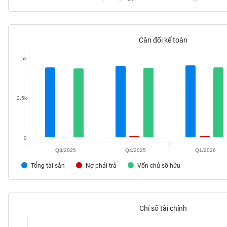
Cân đối kế toán
TIÊU
DÙNG
5k
KHÔNG
THIẾT
YẾU
2.5k
0
TIÊU
DÙNG
Q3/2025
Q4/2025
Q1/2026
THIẾT
Tổng tài sản
Nợ phải trả
Vốn chủ sỡ hữu
YẾU
Chỉ số tài chính
CHĂM