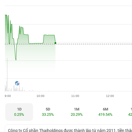
BẤT
ĐỘNG
SẢN
TÀI
CHÍNH
HÀNG
HÓA
9:00
10:00
11:00
12:00
KINH
TẾ
1D
5D
1M
6M
0.25%
33.25%
20.29%
419.54%
4
THẾ
Công ty Cổ phần Thaiholdings được thành lập từ năm 2011, tiền thâ