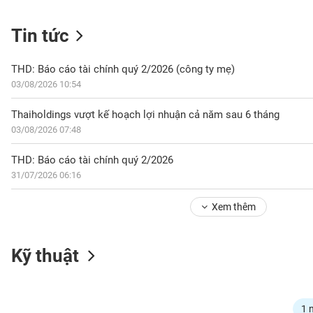
Tin tức
NGÀNH
THD: Báo cáo tài chính quý 2/2026 (công ty mẹ)
03/08/2026 10:54
DOANH
Thaiholdings vượt kế hoạch lợi nhuận cả năm sau 6 tháng
NGHIỆP
03/08/2026 07:48
THD: Báo cáo tài chính quý 2/2026
31/07/2026 06:16
CỔ
PHIẾU
Xem thêm
PHÁI
Kỹ thuật
SINH
TRÁI
1 