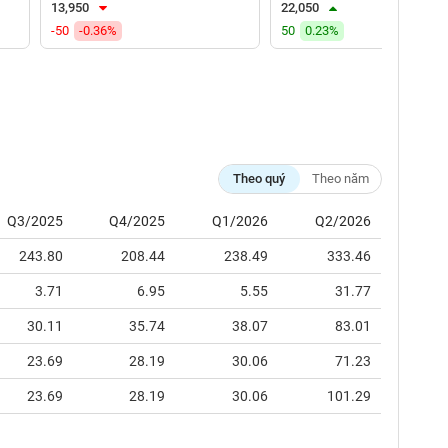
13,950
22,050
-50
-0.36%
50
0.23%
Theo quý
Theo năm
Q3/2025
Q4/2025
Q1/2026
Q2/2026
243.80
208.44
238.49
333.46
3.71
6.95
5.55
31.77
30.11
35.74
38.07
83.01
23.69
28.19
30.06
71.23
23.69
28.19
30.06
101.29