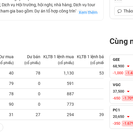
Dịch vụ Hội trường, hội nghị, nhà hàng; Dịch vụ tour
 tham gia bao gồm: Dự án tổ hợp công trình thương mại
Thảo 
Xem thêm
 Đa, Hà Nội); Dự án tổ hợp khu nghỉ dưỡng Enclave Phú
Cùng 
Dư mua
Dư bán
KLTB 1 lệnh mua
KLTB 1 lệnh bán
NN mu
GEE
cổ phiếu)
(cổ phiếu)
(cổ phiếu)
(cổ phiếu)
(tỷ VNĐ
68,900
40
78
1,130
535
-1,000
0.0
-1.
79
0
591
0
0.0
VGC
37,500
78
0
887
0
0.0
-650
-1.70
90
0
773
0
0.0
PC1
31
27
294
393
0.0
20,650
-350
-1.67