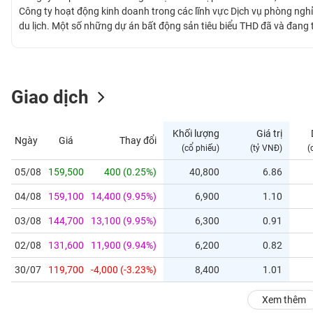
GIỚI
Công ty hoạt động kinh doanh trong các lĩnh vực Dịch vụ phòng nghỉ; 
du lịch. Một số những dự án bất động sản tiêu biểu THD đã và đang
- dịch vụ, khách sạn, văn phòng và khách sạn căn hộ Kim Liên (Đống
ĐÔNG
Quốc.
DƯƠNG
Giao dịch
TÀI
CHÍNH
Khối lượng
Giá trị
Ngày
Giá
Thay đổi
CÁ
(cổ phiếu)
(tỷ VNĐ)
(
NHÂN
05/08
159,500
400 (0.25%)
40,800
6.86
04/08
159,100
14,400 (9.95%)
6,900
1.10
PHÂN
TÍCH
03/08
144,700
13,100 (9.95%)
6,300
0.91
VIETSTOCKFINANCE
02/08
131,600
11,900 (9.94%)
6,200
0.82
30/07
119,700
-4,000 (-3.23%)
8,400
1.01
VĨ
Xem thêm
MÔ