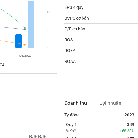
EPS 4 quý
12
BVPS cơ bản
P/E cơ bản
6
ROS
0
ROEA
Q2/2026
ROAA
ROA
Doanh thu
Lợi nhuận
%
%
Tỷ đồng
2023
Quý 1
389
% YoY
+68.88%
91 %
91 %
91 %
91 %