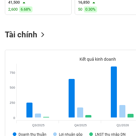
41,500
16,850
VS-
2,600
6.68%
50
0.30%
SECTOR
Tài chính
NĂNG
LƯỢNG
Kết quả kinh doanh
750
NGUYÊN
500
VẬT
LIỆU
250
0
Q3/2025
Q4/2025
Q1/2026
CÔNG
NGHIỆP
Doanh thu thuần
Lợi nhuận gộp
LNST thu nhập DN