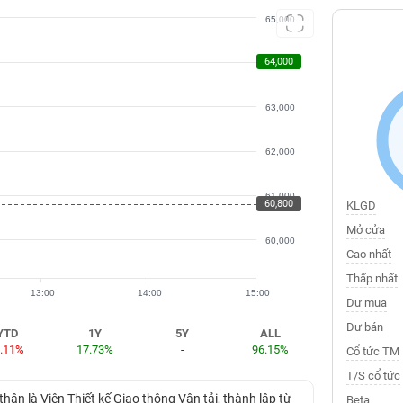
65,000
64,000
64,000
63,000
62,000
61,000
60,800
KLGD
Mở cửa
60,000
Cao nhất
Thấp nhất
13:00
14:00
15:00
Dư mua
Dư bán
YTD
1Y
5Y
ALL
4.11%
17.73%
-
96.15%
Cổ tức TM
T/S cổ tức
thân là Viện Thiết kế Giao thông Vận tải, thành lập từ
Beta