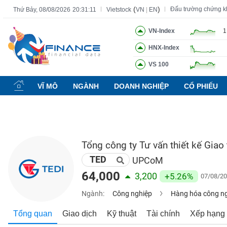
(
)
Đấu trường chứng 
Thứ Bảy, 08/08/2026
20:31:12
Vietstock
VN
|
EN
VN-Index
1
HNX-Index
Tất cả
Tính năng
Ngành
Mã chứng khoán
Lãnh đạ
VS 100
Tính
năng
VĨ MÔ
NGÀNH
DOANH NGHIỆP
CỔ PHIẾU
(-)
VIETSTOCK
Tổng công ty Tư vấn thiết kế Giao
TED
CHỨNG
UPCoM
KHOÁN
64,000
3,200
+5.26%
07/08/20
Ngành:
Công nghiệp
Hàng hóa công n
DOANH
Tổng quan
Giao dịch
Kỹ thuật
Tài chính
Xếp hạng
NGHIỆP