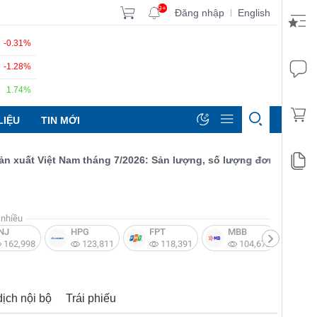
9+
Đăng nhập
English
|
-0.31%
-1.28%
1.74%
LIỆU
TIN MỚI
ất Việt Nam tháng 7/2026: Sản lượng, số lượng đơn đặt hàng mới 
nhiều
NJ
HPG
FPT
MBB
V
162,998
123,811
118,391
104,672
dịch nội bộ
Trái phiếu