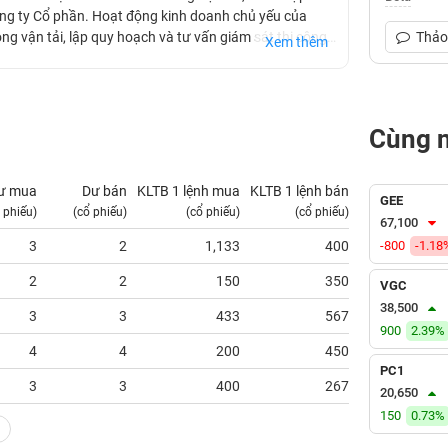
ng ty Cổ phần. Hoạt động kinh doanh chủ yếu của
hông vận tải, lập quy hoạch và tư vấn giám sát thi công.
Thảo 
Xem thêm
/2022.
Cùng 
ư mua
Dư bán
KLTB 1 lệnh mua
KLTB 1 lệnh bán
NN mua
GEE
 phiếu)
(cổ phiếu)
(cổ phiếu)
(cổ phiếu)
(tỷ VNĐ)
67,100
3
2
1,133
400
-800
0.00
-1.18
2
2
150
350
0.00
VGC
38,500
3
3
433
567
0.00
900
2.39%
4
4
200
450
0.00
PC1
3
3
400
267
0.00
20,650
150
0.73%