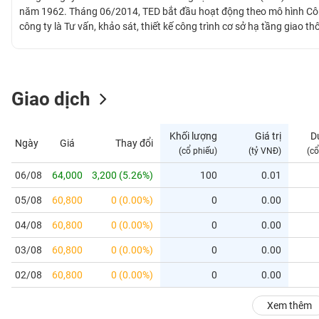
GIỚI
năm 1962. Tháng 06/2014, TED bắt đầu hoạt động theo mô hình Cô
công ty là Tư vấn, khảo sát, thiết kế công trình cơ sở hạ tầng giao t
TED chính thức được giao dịch tại Thị trường UPCoM từ ngày 10/05
ĐÔNG
DƯƠNG
Giao dịch
TÀI
CHÍNH
Khối lượng
Giá trị
D
Ngày
Giá
Thay đổi
CÁ
(cổ phiếu)
(tỷ VNĐ)
(cổ
NHÂN
06/08
64,000
3,200 (5.26%)
100
0.01
05/08
60,800
0 (0.00%)
0
0.00
PHÂN
TÍCH
04/08
60,800
0 (0.00%)
0
0.00
VIETSTOCKFINANCE
03/08
60,800
0 (0.00%)
0
0.00
02/08
60,800
0 (0.00%)
0
0.00
VĨ
Xem thêm
MÔ