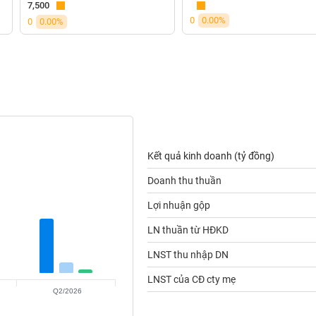
7,500
0
0.00%
0
0.00%
Kết quả kinh doanh (tỷ đồng)
Doanh thu thuần
Lợi nhuận gộp
LN thuần từ HĐKD
LNST thu nhập DN
LNST của CĐ cty mẹ
Q2/2026