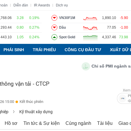
khoán
Diễn đàn
IR Awards
Dịch vụ
,768.06
3.28
0.19%
VN30F1M
1,890.10
-5.90
293.44
0.80
0.27%
Dầu
77.05
-1.00
o
Tin tức
Báo cáo phân tích
Thuật ngữ
Dịch vụ
443.10
1.05
0.24%
Spot Gold
4,337.46
73.98
PHÁI SINH
TRÁI PHIẾU
CÔNG CỤ ĐẦU TƯ
XUẤT DỮ 
Chỉ số PMI ngành sản xu
 thông vận tải - CТСР
Xem 
P
26 15:00
Kết thúc phiên
ghiệp
Kỹ thuật xây dựng
Hồ sơ
Tin tức & Sự kiện
Cùng ngành
Tài liệu
Giao 