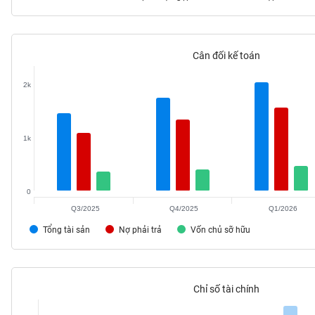
Cân đối kế toán
TIÊU
DÙNG
2k
KHÔNG
THIẾT
YẾU
1k
0
TIÊU
DÙNG
Q3/2025
Q4/2025
Q1/2026
THIẾT
Tổng tài sản
Nợ phải trả
Vốn chủ sỡ hữu
YẾU
Chỉ số tài chính
CHĂM