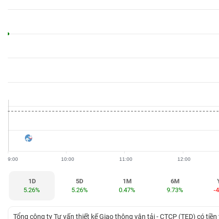
BẤT
ĐỘNG
SẢN
TÀI
CHÍNH
HÀNG
HÓA
9:00
10:00
11:00
12:00
KINH
TẾ
1D
5D
1M
6M
5.26%
5.26%
0.47%
9.73%
-
THẾ
Tổng công ty Tư vấn thiết kế Giao thông vận tải - CТСР (TED) có tiền 