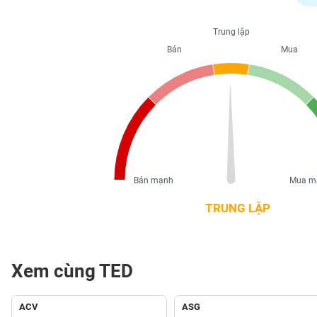
PHIẾU
Trung lập
Bán
Mua
CÔNG
CỤ
ĐẦU
TƯ
XUẤT
DỮ
Bán mạnh
Mua m
LIỆU
TRUNG LẬP
TIN
MỚI
Xem cùng TED
Ngành
(-)
ACV
ASG