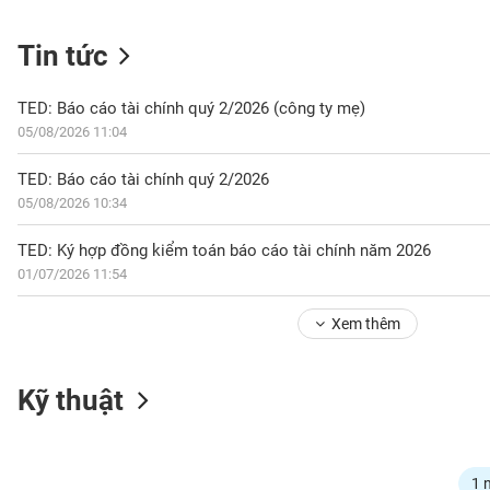
Tin tức
NGÀNH
TED: Báo cáo tài chính quý 2/2026 (công ty mẹ)
05/08/2026 11:04
DOANH
TED: Báo cáo tài chính quý 2/2026
NGHIỆP
05/08/2026 10:34
TED: Ký hợp đồng kiểm toán báo cáo tài chính năm 2026
01/07/2026 11:54
CỔ
PHIẾU
Xem thêm
PHÁI
Kỹ thuật
SINH
TRÁI
1 