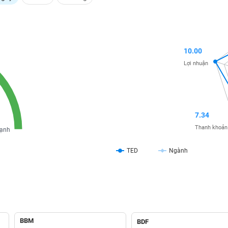
10.00
Lợi nhuận
7.34
Thanh khoản
ạnh
TED
Ngành
BBM
BDF