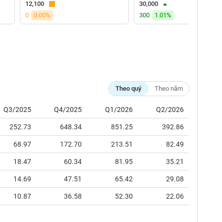
12,100
30,000
0
0.00%
300
1.01%
Theo quý
Theo năm
Q3/2025
Q4/2025
Q1/2026
Q2/2026
252.73
648.34
851.25
392.86
68.97
172.70
213.51
82.49
18.47
60.34
81.95
35.21
14.69
47.51
65.42
29.08
10.87
36.58
52.30
22.06