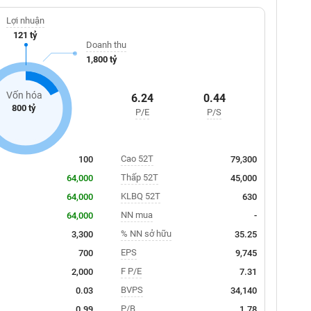
Lợi nhuận
121 tỷ
Doanh thu
1,800 tỷ
Vốn hóa
6.24
0.44
800 tỷ
P/E
P/S
Cao 52T
100
79,300
Thấp 52T
64,000
45,000
KLBQ 52T
64,000
630
NN mua
64,000
-
% NN sở hữu
3,300
35.25
EPS
700
9,745
F P/E
2,000
7.31
BVPS
0.03
34,140
P/B
0.99
1.78