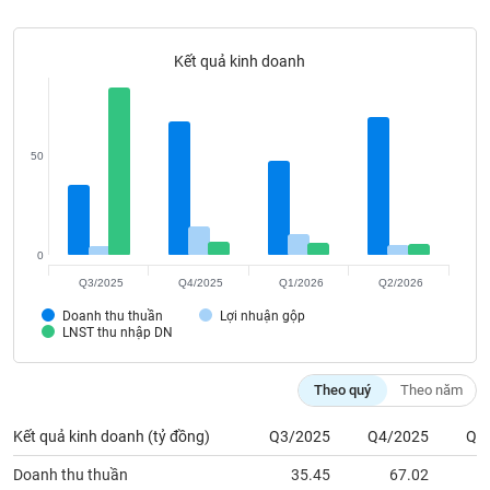
Tất cả
Cổ phiếu
Chỉ số
Chứng chỉ quỹ
Chứng q
Kết quả kinh doanh
Lãnh
đạo
(-)
Tất cả
Người nội bộ
Người liên quan
Cổ đông lớn
50
Tin
tức
(-)
0
Q3/2025
Q4/2025
Q1/2026
Q2/2026
Bài
Doanh thu thuần
Lợi nhuận gộp
viết
LNST thu nhập DN
của
tác
giả
Theo quý
Theo năm
(-)
Kết quả kinh doanh (tỷ đồng)
Q3/2025
Q4/2025
Q1
Báo
Doanh thu thuần
35.45
67.02
cáo