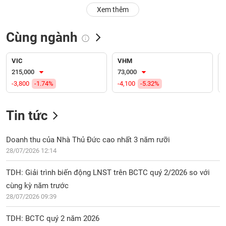
PHIẾU
Hủy
Xem thêm
niêm
yết
Cùng ngành
Theo
CÔNG
dõi
CỤ
đặc
VIC
VHM
ĐẦU
biệt
215,000
73,000
TƯ
-3,800
-1.74%
-4,100
-5.32%
Không
được
ký
Tin tức
XUẤT
quỹ
DỮ
LIỆU
Danh
Doanh thu của Nhà Thủ Đức cao nhất 3 năm rưỡi
mục
28/07/2026 12:14
ETF
TIN
TDH: Giải trình biến động LNST trên BCTC quý 2/2026 so với
Cổ
MỚI
cùng kỳ năm trước
phiếu
28/07/2026 09:39
chi
Ngành
tiết
(-)
TDH: BCTC quý 2 năm 2026