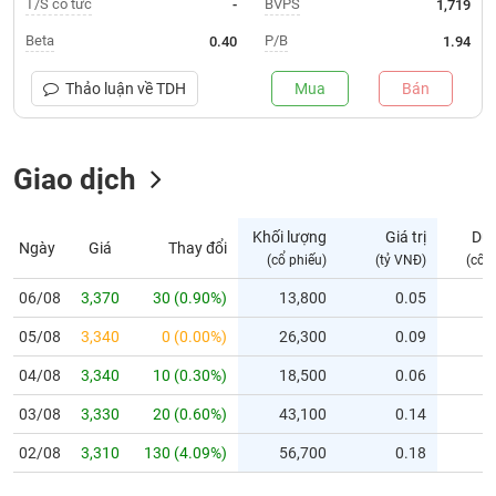
T/S cổ tức
BVPS
-
1,719
Trạng
Beta
P/B
0.40
1.94
thái
NGÀNH
cổ
Thảo luận về
TDH
Mua
Bán
phiếu
Quy
Giao dịch
DOANH
mô
NGHIỆP
thị
trường
Khối lượng
Giá trị
Dư
Ngày
Giá
Thay đổi
Niêm
(cổ phiếu)
(tỷ VNĐ)
(cổ 
CỔ
yết
PHIẾU
06/08
3,370
30 (0.90%)
13,800
0.05
Niêm
05/08
yết
3,340
0 (0.00%)
26,300
0.09
mới
PHÁI
04/08
3,340
10 (0.30%)
18,500
0.06
Niêm
SINH
03/08
3,330
20 (0.60%)
43,100
0.14
yết
bổ
02/08
3,310
130 (4.09%)
56,700
0.18
sung
TRÁI