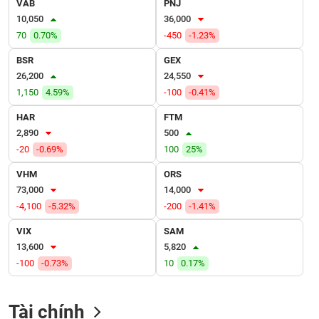
VAB
PNJ
VỤ
10,050
36,000
TRUYỀN
THÔNG
70
0.70%
-450
-1.23%
BSR
GEX
26,200
24,550
1,150
4.59%
-100
-0.41%
TIỆN
HAR
FTM
ÍCH
2,890
500
-20
-0.69%
100
25%
VHM
ORS
73,000
14,000
BẤT
-4,100
-5.32%
-200
-1.41%
ĐỘNG
SẢN
VIX
SAM
13,600
5,820
Mã
-100
-0.73%
10
0.17%
chứng
khoán
(-)
Tài chính