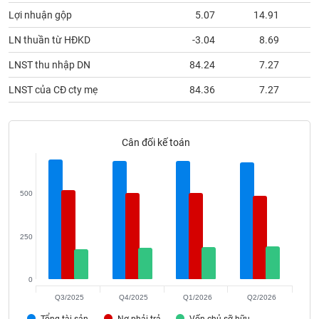
phân
Lợi nhuận gộp
5.07
14.91
tích
(-)
LN thuần từ HĐKD
-3.04
8.69
LNST thu nhập DN
84.24
7.27
Thuật
ngữ
LNST của CĐ cty mẹ
84.36
7.27
(-)
Dịch
Cân đối kế toán
vụ
(-)
500
Đào
tạo
250
0
Sách
Q3/2025
Q4/2025
Q1/2026
Q2/2026
tài
Tổng tài sản