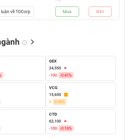
luận về
TDCorp
Mua
Bán
ngành
NN bán
Tự doanh mua
Tự doanh bán
GEX
(tỷ VNĐ)
(tỷ VNĐ)
(tỷ VNĐ)
24,550
%
-100
-0.41%
VCG
15,650
0
0.00%
CTD
62,100
-100
-0.16%