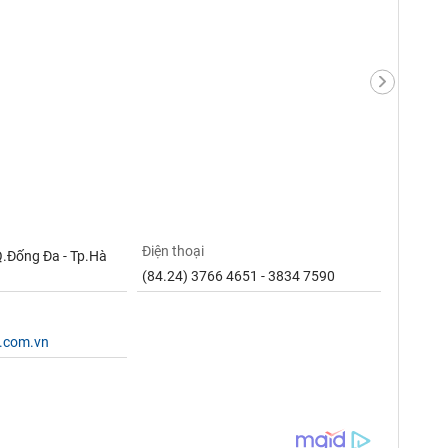
Điện thoại
Q.Đống Đa - Tp.Hà
(84.24) 3766 4651 - 3834 7590
p.com.vn