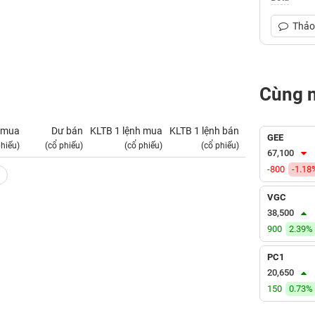
Thảo 
Cùng 
 mua
Dư bán
KLTB 1 lệnh mua
KLTB 1 lệnh bán
NN mua
GEE
phiếu)
(cổ phiếu)
(cổ phiếu)
(cổ phiếu)
(tỷ VNĐ)
67,100
-800
-1.18
VGC
38,500
900
2.39%
PC1
20,650
150
0.73%