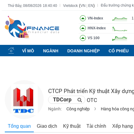
(
)
Đấu trường chứng 
Thứ Bảy, 08/08/2026
18:40:41
Vietstock
VN
|
EN
VN-Index
1
HNX-Index
Tất cả
Tính năng
Ngành
Mã chứng khoán
Lãnh đạ
VS 100
Tính
năng
VĨ MÔ
NGÀNH
DOANH NGHIỆP
CỔ PHIẾU
(-)
VIETSTOCK
CTCP Phát triển Kỹ thuật Xây dựn
CHỨNG
TDCorp
OTC
KHOÁN
Ngành:
Công nghiệp
Hàng hóa công n
DOANH
Tổng quan
Giao dịch
Kỹ thuật
Tài chính
Xếp hạng
NGHIỆP