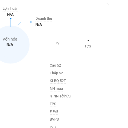
Lợi nhuận
N/A
Doanh thu
N/A
Vốn hóa
-
P/E
N/A
P/S
Cao 52T
Thấp 52T
KLBQ 52T
NN mua
% NN sở hữu
EPS
F P/E
BVPS
P/B