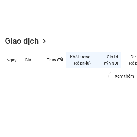
GIỚI
ĐÔNG
DƯƠNG
Giao dịch
TÀI
CHÍNH
Khối lượng
Giá trị
Dư
Ngày
Giá
Thay đổi
CÁ
(cổ phiếu)
(tỷ VNĐ)
(cổ 
NHÂN
Xem thêm
PHÂN
TÍCH
VIETSTOCKFINANCE
VĨ
MÔ