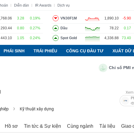
khoán
Diễn đàn
IR Awards
Dịch vụ
,768.06
3.28
0.19%
VN30F1M
1,890.10
-5.90
293.44
0.80
0.27%
Dầu
78.22
0.17
o
Tin tức
Báo cáo phân tích
Thuật ngữ
Dịch vụ
443.10
1.05
0.24%
Spot Gold
4,336.88
73.40
PHÁI SINH
TRÁI PHIẾU
CÔNG CỤ ĐẦU TƯ
XUẤT DỮ 
Chỉ số PMI ngành
g
Xem 
P
ghiệp
Kỹ thuật xây dựng
Hồ sơ
Tin tức & Sự kiện
Cùng ngành
Tài liệu
Giao 