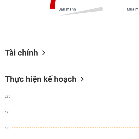
PHIẾU
Bán mạnh
Mua m
_
CÔNG
CỤ
ĐẦU
TƯ
Tài chính
XUẤT
Thực hiện kế hoạch
DỮ
LIỆU
150
TIN
MỚI
125
Ngành
100
(-)