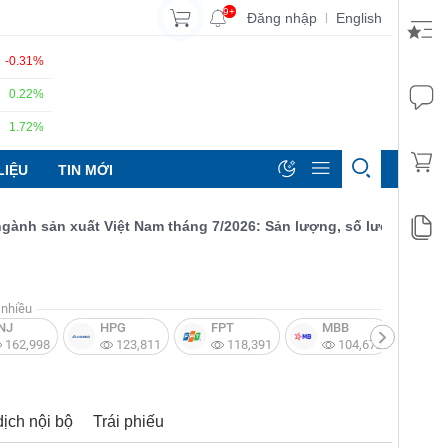
9+
Đăng nhập
English
|
-0.31%
0.22%
1.72%
LIỆU
TIN MỚI
 sản xuất Việt Nam tháng 7/2026: Sản lượng, số lượng đơn đặt h
nhiều
NJ
HPG
FPT
MBB
V
162,998
123,811
118,391
104,672
dịch nội bộ
Trái phiếu