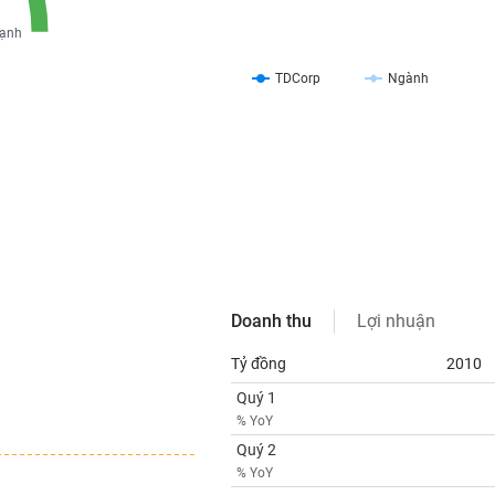
ạnh
TDCorp
Ngành
Doanh thu
Lợi nhuận
Tỷ đồng
2010
Quý 1
% YoY
Quý 2
% YoY