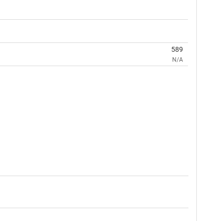
589
N/A