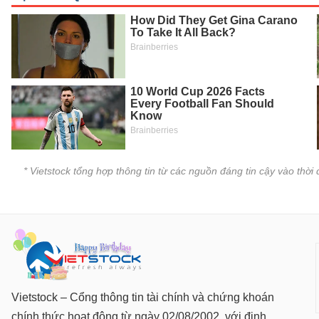
SÓC
SỨC
KHỎE
TÀI
CHÍNH
* Vietstock tổng hợp thông tin từ các nguồn đáng tin cậy vào thờ
CÔNG
NGHỆ
THÔNG
TIN
Vietstock – Cổng thông tin tài chính và chứng khoán
chính thức hoạt động từ ngày 02/08/2002, với định
DỊCH