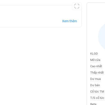
Xem thêm
KLGD
Mở cửa
Cao nhất
Thấp nhất
Dư mua
Dư bán
Cổ tức TM
T/S cổ tức
Beta