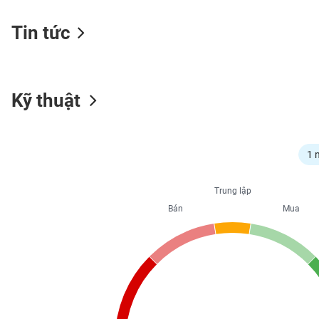
Tin tức
NGÀNH
Kỹ thuật
DOANH
NGHIỆP
1 
CỔ
Trung lập
PHIẾU
Bán
Mua
PHÁI
SINH
TRÁI