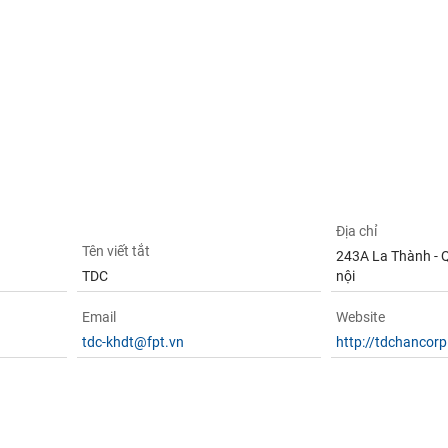
Địa chỉ
Tên viết tắt
243A La Thành - 
TDC
nội
Email
Website
tdc-khdt@fpt.vn
http://tdchancor