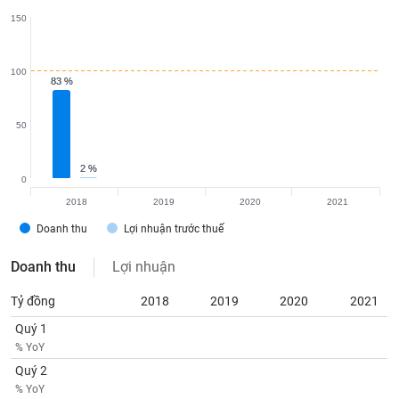
VỤ
150
TRUYỀN
THÔNG
100
83 %
83 %
50
TIỆN
ÍCH
2 %
2 %
0
2018
2019
2020
2021
Doanh thu
Lợi nhuận trước thuế
BẤT
ĐỘNG
Doanh thu
Lợi nhuận
SẢN
Tỷ đồng
2018
2019
2020
2021
Mã
Quý 1
chứng
% YoY
khoán
(-)
Quý 2
% YoY