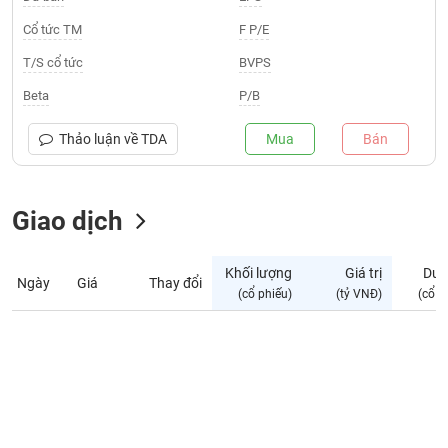
Giá
tích
Cổ tức TM
F P/E
Đặt
Biểu
lệnh
T/S cổ tức
BVPS
đồ
ĐÔNG
Nước
tài
DƯƠNG
Beta
P/B
ngoài
chính
Tự
Thảo luận về
TDA
Mua
Bán
TÀI
doanh
CHÍNH
Ảnh
CÁ
hưởng
Giao dịch
NHÂN
chỉ
số
Khối lượng
Giá trị
Dư 
Ngày
Giá
Thay đổi
Biến
PHÂN
(cổ phiếu)
(tỷ VNĐ)
(cổ p
động
TÍCH
cổ
VIETSTOCKFINANCE
phiếu
Giao
dịch
VĨ
nội
MÔ
bộ