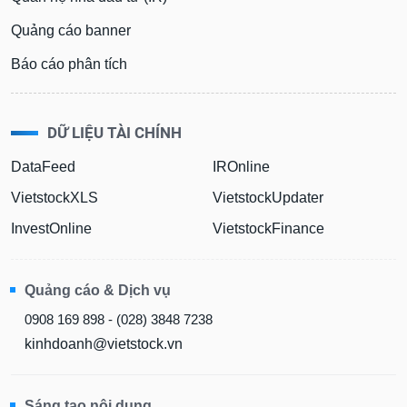
Quảng cáo banner
Báo cáo phân tích
DỮ LIỆU TÀI CHÍNH
DataFeed
IROnline
VietstockXLS
VietstockUpdater
InvestOnline
VietstockFinance
Quảng cáo & Dịch vụ
0908 169 898 - (028) 3848 7238
kinhdoanh@vietstock.vn
Sáng tạo nội dung