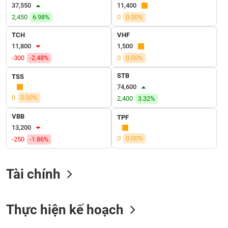
SÓC
37,550
11,400
SỨC
2,450
6.98%
0
0.00%
KHỎE
TCH
VHF
11,800
1,500
-300
-2.48%
0
0.00%
TÀI
STB
TSS
CHÍNH
74,600
0
0.00%
2,400
3.32%
VBB
TPF
13,200
CÔNG
0
0.00%
-250
-1.86%
NGHỆ
THÔNG
TIN
Tài chính
Thực hiện kế hoạch
DỊCH