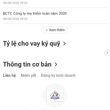
phân
08/08/2026 09:03
tích
(-)
BCTC Công ty mẹ Kiểm toán năm 2020
08/08/2026 09:03
Thuật
ngữ
Xem thêm
(-)
Tỷ lệ cho vay ký quỹ
Dịch
vụ
(-)
Thông tin cơ bản
Đào
Liên hệ
Niêm yết
Đăng ký kinh doanh
tạo
Sách
tài