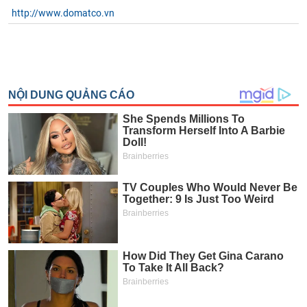
tài
http://www.domatco.vn
chính