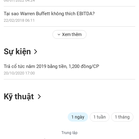
PHIẾU
06/07/2022 04:24
Hủy
niêm
Tại sao Warren Buffett không thích EBITDA?
yết
22/02/2018 06:11
Theo
CÔNG
dõi
Xem thêm
CỤ
đặc
ĐẦU
biệt
TƯ
Sự kiện
Không
được
Trả cổ tức năm 2019 bằng tiền, 1,200 đồng/CP
ký
XUẤT
20/10/2020 17:00
quỹ
DỮ
LIỆU
Danh
mục
Kỹ thuật
ETF
TIN
Cổ
MỚI
phiếu
1 ngày
1 tuần
1 tháng
chi
Ngành
tiết
(-)
Trung lập