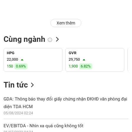
Trạng
thái
NGÀNH
cổ
Xem thêm
phiếu
Cùng ngành
Quy
DOANH
mô
NGHIỆP
thị
HPG
GVR
trường
22,000
29,750
150
0.69%
1,900
6.82%
Niêm
CỔ
yết
PHIẾU
Tin tức
Niêm
yết
mới
GDA: Thông báo thay đổi giấy chứng nhận ĐKHĐ văn phòng đại
PHÁI
Niêm
SINH
diện TDA HCM
yết
05/08/2024 02:24
bổ
sung
EV/EBITDA - Nhìn xa quá cũng không tốt
TRÁI