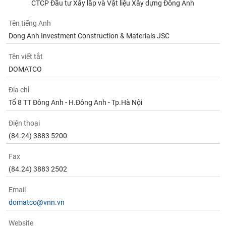
chính
CTCP Đầu tư Xây lắp và Vật liệu Xây dựng Đông Anh
Tên tiếng Anh
Dong Anh Investment Construction & Materials JSC
Công
Tên viết tắt
cụ
DOMATCO
đầu
tư
Địa chỉ
Tổ 8 TT Đông Anh - H.Đông Anh - Tp.Hà Nội
Điện thoại
Truyền
(84.24) 3883 5200
thông
tài
Fax
chính
(84.24) 3883 2502
Email
domatco@vnn.vn
Dữ
liệu
Website