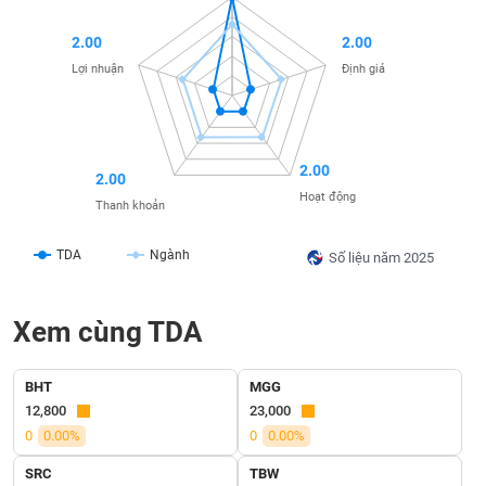
liệu
2.00
2.00
Tâm
Lợi nhuận
Định giá
lý
TIÊU
thị
DÙNG
trường
KHÔNG
THIẾT
2.00
2.00
YẾU
Hoạt động
Thanh khoản
TDA
Ngành
Số liệu năm 2025
TIÊU
DÙNG
Xem cùng TDA
THIẾT
YẾU
BHT
MGG
12,800
23,000
0
0.00%
0
0.00%
CHĂM
SRC
TBW