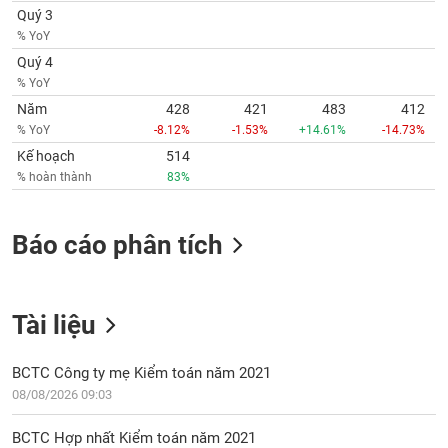
Tất cả
Cổ phiếu
Chỉ số
Chứng chỉ quỹ
Chứng q
Quý 3
% YoY
Lãnh
Quý 4
đạo
% YoY
(-)
Năm
428
421
483
412
% YoY
-8.12%
-1.53%
+14.61%
-14.73%
Tất cả
Người nội bộ
Người liên quan
Cổ đông lớn
Kế hoạch
514
% hoàn thành
83%
Tin
tức
(-)
Báo cáo phân tích
Bài
viết
của
Tài liệu
tác
giả
(-)
BCTC Công ty mẹ Kiểm toán năm 2021
08/08/2026 09:03
Báo
BCTC Hợp nhất Kiểm toán năm 2021
cáo