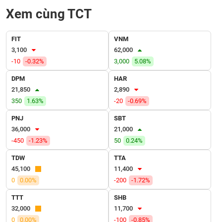
VỤ
Xem cùng TCT
TRUYỀN
THÔNG
FIT
VNM
3,100
62,000
-10
-0.32%
3,000
5.08%
TIỆN
DPM
HAR
ÍCH
21,850
2,890
350
1.63%
-20
-0.69%
PNJ
SBT
36,000
21,000
BẤT
-450
-1.23%
50
0.24%
ĐỘNG
SẢN
TDW
TTA
45,100
11,400
Mã
0
0.00%
-200
-1.72%
chứng
khoán
TTT
SHB
(-)
32,000
11,700
0
0.00%
-100
-0.85%