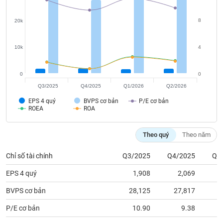
tài
chính
8
20k
10k
4
0
0
Q3/2025
Q4/2025
Q1/2026
Q2/2026
EPS 4 quý
BVPS cơ bản
P/E cơ bản
ROEA
ROA
Theo quý
Theo năm
Chỉ số tài chính
Q3/2025
Q4/2025
Q1
EPS 4 quý
1,908
2,069
BVPS cơ bản
28,125
27,817
2
P/E cơ bản
10.90
9.38