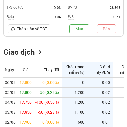
T/S cổ tức
BVPS
0.03
28,969
Trạng
thái
Beta
P/B
0.04
0.61
NGÀNH
cổ
phiếu
Thảo luận về
TCT
Mua
Bán
Quy
DOANH
mô
NGHIỆP
Giao dịch
thị
trường
Niêm
Khối lượng
Giá trị
Dư
Ngày
Giá
Thay đổi
CỔ
yết
(cổ phiếu)
(tỷ VNĐ)
(cổ 
PHIẾU
Niêm
06/08
17,800
0 (0.00%)
0
0.00
yết
mới
05/08
17,800
50 (0.28%)
1,200
0.02
PHÁI
Niêm
SINH
04/08
17,750
-100 (-0.56%)
1,200
0.02
yết
03/08
17,850
-50 (-0.28%)
1,100
0.02
bổ
sung
TRÁI
02/08
17,900
0 (0.00%)
600
0.01