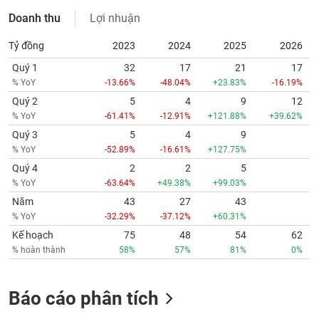
Doanh thu
Lợi nhuận
Tỷ đồng
2023
2024
2025
2026
Quý 1
32
17
21
17
% YoY
-13.66%
-48.04%
+23.83%
-16.19%
Quý 2
5
4
9
12
% YoY
-61.41%
-12.91%
+121.88%
+39.62%
Quý 3
5
4
9
% YoY
-52.89%
-16.61%
+127.75%
Quý 4
2
2
5
% YoY
-63.64%
+49.38%
+99.03%
Năm
43
27
43
% YoY
-32.29%
-37.12%
+60.31%
Kế hoạch
75
48
54
62
% hoàn thành
58%
57%
81%
0%
Báo cáo phân tích