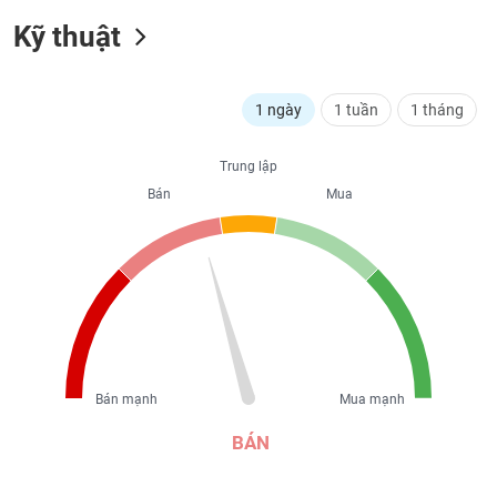
liệu
Kỹ thuật
Tâm
lý
TIÊU
thị
1 ngày
1 tuần
1 tháng
DÙNG
trường
KHÔNG
THIẾT
Trung lập
YẾU
Bán
Mua
TIÊU
DÙNG
THIẾT
YẾU
Bán mạnh
Mua mạnh
BÁN
CHĂM