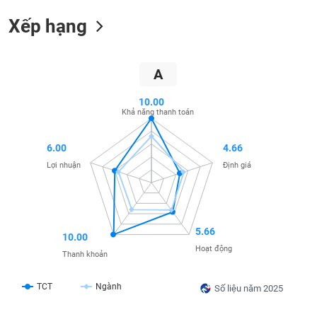
SÓC
SỨC
Xếp hạng
KHỎE
A
10.00
TÀI
Khả năng thanh toán
CHÍNH
6.00
4.66
Lợi nhuận
Định giá
CÔNG
NGHỆ
THÔNG
5.66
TIN
10.00
Hoạt động
Thanh khoản
TCT
Ngành
Số liệu năm 2025
DỊCH