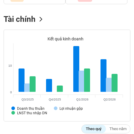
Tất cả
Cổ phiếu
Chỉ số
Chứng chỉ quỹ
Chứng q
Tài chính
Lãnh
đạo
(-)
Kết quả kinh doanh
Tất cả
Người nội bộ
Người liên quan
Cổ đông lớn
Tin
tức
(-)
10
Bài
viết
0
của
tác
Q3/2025
Q4/2025
Q1/2026
Q2/2026
giả
(-)
Doanh thu thuần
Lợi nhuận gộp
LNST thu nhập DN
Báo
Theo quý
Theo năm
cáo