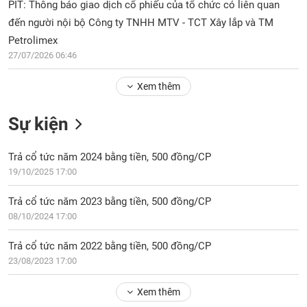
Tổng
PIT: Thông báo giao dịch cổ phiếu của tổ chức có liên quan
VS-
quan
SECTOR
đến người nội bộ Công ty TNHH MTV - TCT Xây lắp và TM
Giao
Petrolimex
dịch
27/07/2026 06:46
Tài
Xem thêm
chính
NĂNG
Phân
LƯỢNG
Sự kiện
tích
kỹ
thuật
Trả cổ tức năm 2024 bằng tiền, 500 đồng/CP
19/10/2025 17:00
Hồ
NGUYÊN
sơ
VẬT
Trả cổ tức năm 2023 bằng tiền, 500 đồng/CP
doanh
LIỆU
08/10/2024 17:00
nghiệp
Tin
Trả cổ tức năm 2022 bằng tiền, 500 đồng/CP
tức
23/08/2023 17:00
sự
CÔNG
kiện
Xem thêm
NGHIỆP
Tài