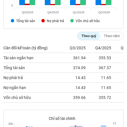
chính
0
Q3/2025
Q4/2025
Q1/2026
Q2/2026
Tổng tài sản
Nợ phải trả
Vốn chủ sỡ hữu
Công
cụ
Theo quý
Theo năm
đầu
tư
Cân đối kế toán (tỷ đồng)
Q3/2025
Q4/2025
Q1
Tài sản ngắn hạn
361.94
355.53
3
Tổng tài sản
374.09
367.37
3
Truyền
Nợ phải trả
14.43
11.65
thông
tài
Nợ ngắn hạn
14.43
11.65
chính
Vốn chủ sở hữu
359.66
355.72
3
Dữ
Chỉ số tài chính
liệu
12
30k