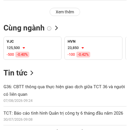
PHIẾU
Hủy
niêm
Xem thêm
yết
Theo
Cùng ngành
CÔNG
dõi
CỤ
đặc
ĐẦU
biệt
VJC
HVN
TƯ
125,500
23,850
Không
-500
-0.40%
-100
-0.42%
được
ký
XUẤT
quỹ
DỮ
Tin tức
LIỆU
Danh
mục
G36: CBTT thông qua thực hiện giao dịch giữa TCT 36 và người
ETF
có liên quan
TIN
07/08/2026 09:24
Cổ
MỚI
phiếu
TCT: Báo cáo tình hình Quản trị công ty 6 tháng đầu năm 2026
chi
Ngành
tiết
30/07/2026 09:08
(-)