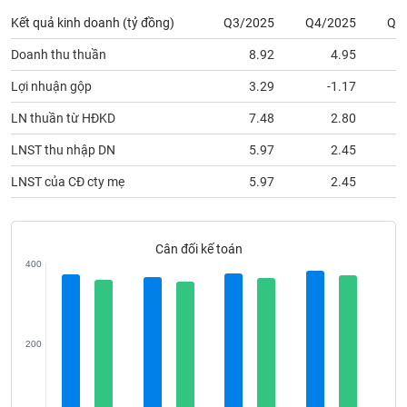
phân
Kết quả kinh doanh (tỷ đồng)
Q3/2025
Q4/2025
Q1
tích
(-)
Doanh thu thuần
8.92
4.95
Lợi nhuận gộp
3.29
-1.17
Thuật
ngữ
LN thuần từ HĐKD
7.48
2.80
(-)
LNST thu nhập DN
5.97
2.45
Dịch
LNST của CĐ cty mẹ
5.97
2.45
vụ
(-)
Cân đối kế toán
400
Đào
tạo
200
Sách
tài