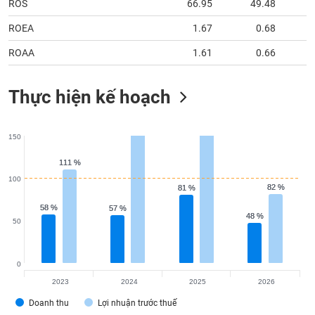
ROS
66.95
49.48
ROEA
1.67
0.68
ROAA
1.61
0.66
Thực hiện kế hoạch
150
111 %
111 %
100
82 %
82 %
81 %
81 %
58 %
58 %
57 %
57 %
48 %
48 %
50
0
2023
2024
2025
2026
Doanh thu
Lợi nhuận trước thuế