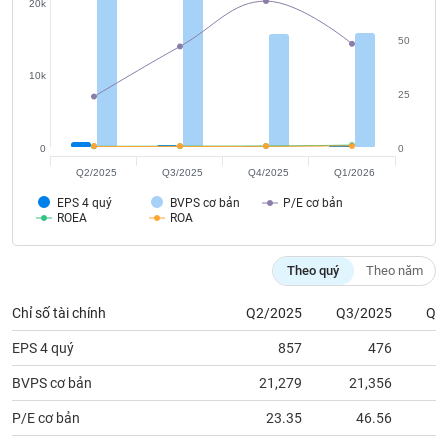
tài
20k
chính
50
10k
25
0
0
Q2/2025
Q3/2025
Q4/2025
Q1/2026
EPS 4 quý
BVPS cơ bản
P/E cơ bản
ROEA
ROA
Theo quý
Theo năm
Chỉ số tài chính
Q2/2025
Q3/2025
Q4
EPS 4 quý
857
476
BVPS cơ bản
21,279
21,356
1
P/E cơ bản
23.35
46.56