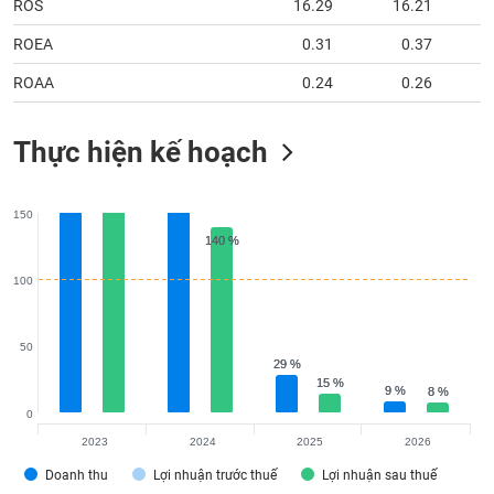
ROS
16.29
16.21
ROEA
0.31
0.37
ROAA
0.24
0.26
Thực hiện kế hoạch
150
140 %
140 %
100
50
29 %
29 %
15 %
15 %
9 %
9 %
8 %
8 %
0
2023
2024
2025
2026
Doanh thu
Lợi nhuận trước thuế
Lợi nhuận sau thuế