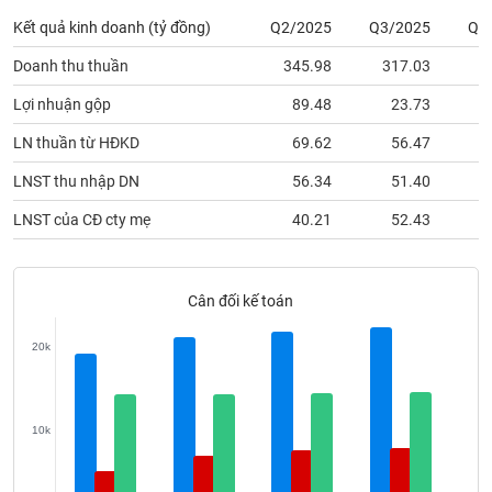
phân
Kết quả kinh doanh (tỷ đồng)
Q2/2025
Q3/2025
Q4
tích
(-)
Doanh thu thuần
345.98
317.03
3
Lợi nhuận gộp
89.48
23.73
1
Thuật
ngữ
LN thuần từ HĐKD
69.62
56.47
1
(-)
LNST thu nhập DN
56.34
51.40
Dịch
LNST của CĐ cty mẹ
40.21
52.43
vụ
(-)
Cân đối kế toán
Đào
tạo
20k
10k
Sách
tài