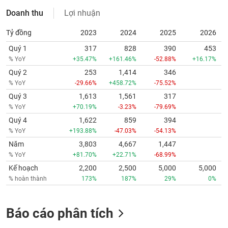
Doanh thu
Lợi nhuận
Tỷ đồng
2023
2024
2025
2026
Quý 1
317
828
390
453
% YoY
+35.47%
+161.46%
-52.88%
+16.17%
Quý 2
253
1,414
346
% YoY
-29.66%
+458.72%
-75.52%
Quý 3
1,613
1,561
317
% YoY
+70.19%
-3.23%
-79.69%
Quý 4
1,622
859
394
% YoY
+193.88%
-47.03%
-54.13%
Năm
3,803
4,667
1,447
% YoY
+81.70%
+22.71%
-68.99%
Kế hoạch
2,200
2,500
5,000
5,000
% hoàn thành
173%
187%
29%
0%
Báo cáo phân tích