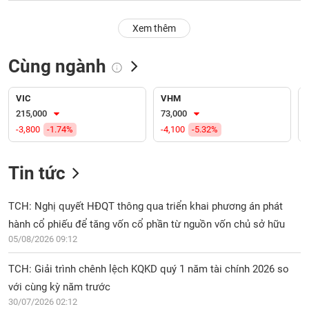
PHIẾU
Hủy
niêm
Xem thêm
yết
Theo
Cùng ngành
CÔNG
dõi
CỤ
đặc
ĐẦU
biệt
VIC
VHM
TƯ
215,000
73,000
Không
-3,800
-1.74%
-4,100
-5.32%
được
ký
XUẤT
quỹ
DỮ
Tin tức
LIỆU
Danh
mục
TCH: Nghị quyết HĐQT thông qua triển khai phương án phát
ETF
hành cổ phiếu để tăng vốn cổ phần từ nguồn vốn chủ sở hữu
TIN
05/08/2026 09:12
Cổ
MỚI
phiếu
TCH: Giải trình chênh lệch KQKD quý 1 năm tài chính 2026 so
chi
Ngành
tiết
với cùng kỳ năm trước
(-)
30/07/2026 02:12