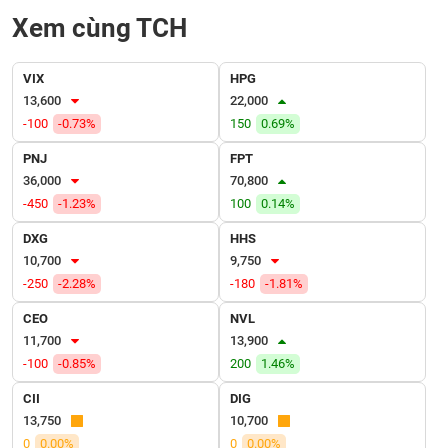
VỤ
Xem cùng TCH
TRUYỀN
THÔNG
VIX
HPG
13,600
22,000
-100
-0.73%
150
0.69%
TIỆN
PNJ
FPT
ÍCH
36,000
70,800
-450
-1.23%
100
0.14%
DXG
HHS
10,700
9,750
BẤT
-250
-2.28%
-180
-1.81%
ĐỘNG
SẢN
CEO
NVL
11,700
13,900
Mã
-100
-0.85%
200
1.46%
chứng
khoán
CII
DIG
(-)
13,750
10,700
0
0.00%
0
0.00%