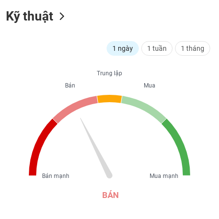
liệu
Kỹ thuật
Tâm
lý
TIÊU
thị
1 ngày
1 tuần
1 tháng
DÙNG
trường
KHÔNG
THIẾT
Trung lập
YẾU
Bán
Mua
TIÊU
DÙNG
THIẾT
YẾU
Bán mạnh
Mua mạnh
BÁN
CHĂM