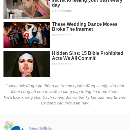
* Vietstock tổng hợp thông tin từ các nguồn đáng tin cậy vào thời
điểm công bố cho mục đích cung cấp thông tin tham khảo.
Vietstock không chịu trách nhiệm đối với bất kỳ kết quả nào từ việc
sử dụng các thông tin này.