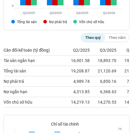
chính
0
Q2/2025
Q3/2025
Q4/2025
Q1/2026
Tổng tài sản
Nợ phải trả
Vốn chủ sỡ hữu
Công
cụ
Theo quý
Theo năm
đầu
tư
Cân đối kế toán (tỷ đồng)
Q2/2025
Q3/2025
Q4
Tài sản ngắn hạn
16,901.58
18,893.70
19,6
Tổng tài sản
19,208.87
21,120.69
21,8
Truyền
Nợ phải trả
4,989.74
6,850.16
7,4
thông
tài
Nợ ngắn hạn
4,313.85
6,368.63
7,3
chính
Vốn chủ sở hữu
14,219.13
14,270.53
14,3
Dữ
Chỉ số tài chính
liệu
75