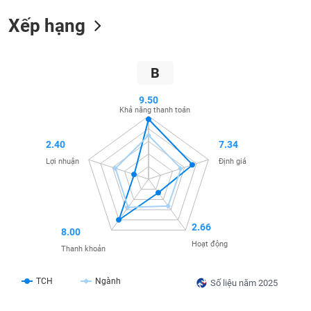
SÓC
SỨC
Xếp hạng
KHỎE
B
9.50
TÀI
Khả năng thanh toán
CHÍNH
2.40
7.34
Lợi nhuận
Định giá
CÔNG
NGHỆ
THÔNG
2.66
TIN
8.00
Hoạt động
Thanh khoản
TCH
Ngành
Số liệu năm 2025
DỊCH