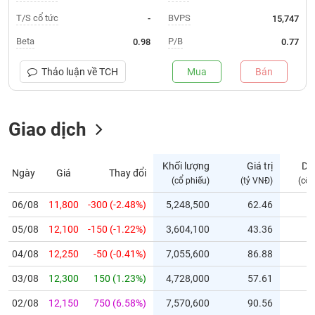
T/S cổ tức
BVPS
-
15,747
Trạng
thái
Beta
P/B
0.98
0.77
NGÀNH
cổ
phiếu
Thảo luận về
TCH
Mua
Bán
Quy
DOANH
mô
NGHIỆP
Giao dịch
thị
trường
Niêm
Khối lượng
Giá trị
Dư
Ngày
Giá
Thay đổi
CỔ
yết
(cổ phiếu)
(tỷ VNĐ)
(cổ 
PHIẾU
Niêm
06/08
11,800
-300 (-2.48%)
5,248,500
62.46
yết
mới
05/08
12,100
-150 (-1.22%)
3,604,100
43.36
PHÁI
Niêm
SINH
04/08
12,250
-50 (-0.41%)
7,055,600
86.88
yết
03/08
12,300
150 (1.23%)
4,728,000
57.61
bổ
sung
TRÁI
02/08
12,150
750 (6.58%)
7,570,600
90.56