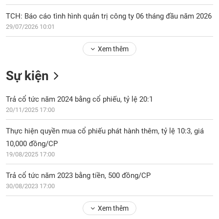
Tổng
VS-
quan
SECTOR
TCH: Báo cáo tình hình quản trị công ty 06 tháng đầu năm 2026
Giao
29/07/2026 10:01
dịch
Xem thêm
Tài
chính
NĂNG
Sự kiện
Phân
LƯỢNG
tích
Trả cổ tức năm 2024 bằng cổ phiếu, tỷ lệ 20:1
kỹ
thuật
20/11/2025 17:00
Hồ
NGUYÊN
Thực hiện quyền mua cổ phiếu phát hành thêm, tỷ lệ 10:3, giá
sơ
VẬT
10,000 đồng/CP
doanh
LIỆU
19/08/2025 17:00
nghiệp
Tin
Trả cổ tức năm 2023 bằng tiền, 500 đồng/CP
tức
30/08/2023 17:00
sự
CÔNG
kiện
Xem thêm
NGHIỆP
Tài