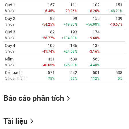
Quý 1
157
111
102
151
% YoY
-6.45%
-29.26%
-8.26%
+48.21%
Quý 2
83
99
155
139
% YoY
-54.25%
+19.30%
+56.98%
-10.67%
Quý 3
82
193
174
% YoY
-56.77%
+134.90%
-9.68%
Quý 4
109
136
132
% YoY
-41.74%
+24.59%
-3.16%
Năm
431
539
563
% YoY
-40.65%
+25.00%
+4.48%
Kế hoạch
571
542
501
538
% hoàn thành
75%
99%
112%
0%
Báo cáo phân tích
Tài liệu