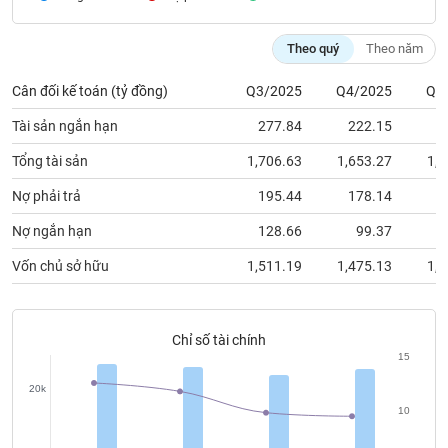
chính
Theo quý
Theo năm
Cân đối kế toán (tỷ đồng)
Q3/2025
Q4/2025
Q1
Công
cụ
Tài sản ngắn hạn
277.84
222.15
2
đầu
tư
Tổng tài sản
1,706.63
1,653.27
1,7
Nợ phải trả
195.44
178.14
3
Nợ ngắn hạn
128.66
99.37
2
Truyền
Vốn chủ sở hữu
1,511.19
1,475.13
1,3
thông
tài
chính
Chỉ số tài chính
15
20k
Dữ
10
liệu