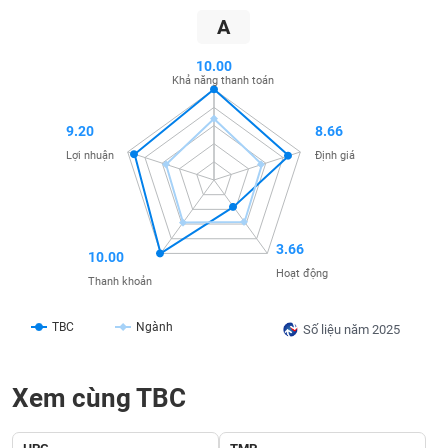
SÓC
A
SỨC
KHỎE
10.00
Khả năng thanh toán
9.20
8.66
TÀI
Lợi nhuận
Định giá
CHÍNH
3.66
10.00
CÔNG
Hoạt động
Thanh khoản
NGHỆ
THÔNG
TBC
Ngành
Số liệu năm 2025
TIN
Xem cùng TBC
DỊCH