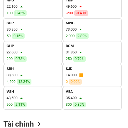
HPG
TMP
VỤ
22,100
49,600
TRUYỀN
100
0.45%
-200
-0.40%
THÔNG
SHP
MWG
30,850
73,000
50
0.16%
2,000
2.82%
TIỆN
CHP
DCM
ÍCH
27,600
31,850
200
0.73%
250
0.79%
SBH
SJD
38,500
14,000
BẤT
4,200
12.24%
0
0.00%
ĐỘNG
SẢN
VSH
VEA
43,500
35,400
Mã
900
2.11%
300
0.85%
chứng
khoán
(-)
Tài chính