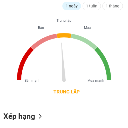
liệu
1 ngày
1 tuần
1 tháng
Tâm
Trung lập
lý
TIÊU
thị
Bán
Mua
DÙNG
trường
KHÔNG
THIẾT
YẾU
TIÊU
Bán mạnh
Mua mạnh
DÙNG
THIẾT
TRUNG LẬP
YẾU
Xếp hạng
CHĂM