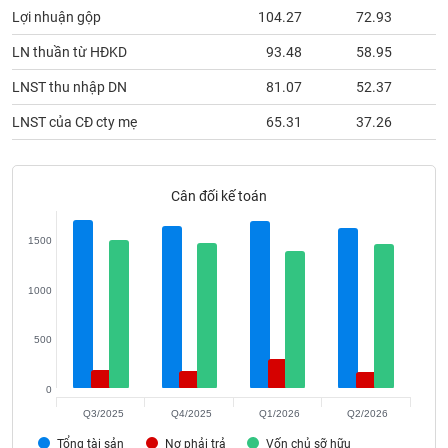
phân
Lợi nhuận gộp
104.27
72.93
1
tích
(-)
LN thuần từ HĐKD
93.48
58.95
LNST thu nhập DN
81.07
52.37
Thuật
ngữ
LNST của CĐ cty mẹ
65.31
37.26
(-)
Cân đối kế toán
Dịch
vụ
(-)
1500
1000
Đào
tạo
500
0
Sách
Q3/2025
Q4/2025
Q1/2026
Q2/2026
tài
Tổng tài sản
Nợ phải trả
Vốn chủ sỡ hữu