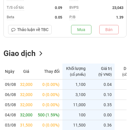
T/S cổ tức
BVPS
0.09
23,043
Trạng
thái
Beta
P/B
0.05
1.39
NGÀNH
cổ
phiếu
Thảo luận về
TBC
Mua
Bán
Quy
DOANH
mô
NGHIỆP
Giao dịch
thị
trường
Niêm
Khối lượng
Giá trị
Dư
Ngày
Giá
Thay đổi
CỔ
yết
(cổ phiếu)
(tỷ VNĐ)
(cổ 
PHIẾU
Niêm
09/08
32,000
0 (0.00%)
1,100
0.04
yết
mới
06/08
32,000
0 (0.00%)
3,100
0.10
PHÁI
Niêm
SINH
05/08
32,000
0 (0.00%)
11,000
0.35
yết
04/08
32,000
500 (1.59%)
100
0.00
bổ
sung
TRÁI
03/08
31,500
0 (0.00%)
11,500
0.36