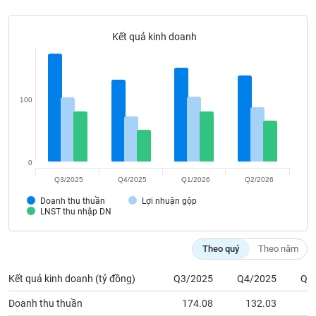
Tất cả
Cổ phiếu
Chỉ số
Chứng chỉ quỹ
Chứng q
Kết quả kinh doanh
Lãnh
đạo
(-)
Tất cả
Người nội bộ
Người liên quan
Cổ đông lớn
100
Tin
tức
(-)
0
Q3/2025
Q4/2025
Q1/2026
Q2/2026
Bài
Doanh thu thuần
Lợi nhuận gộp
viết
LNST thu nhập DN
của
tác
giả
Theo quý
Theo năm
(-)
Kết quả kinh doanh (tỷ đồng)
Q3/2025
Q4/2025
Q1
Báo
Doanh thu thuần
174.08
132.03
1
cáo