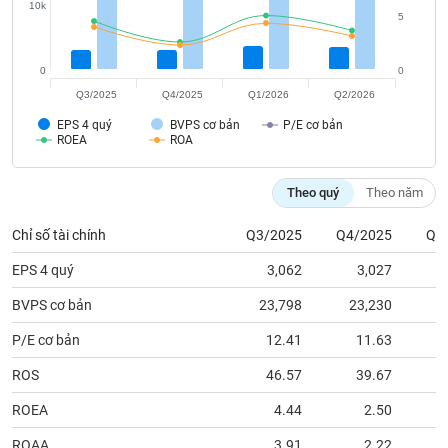
tài
10k
5
chính
0
0
Q3/2025
Q4/2025
Q1/2026
Q2/2026
EPS 4 quý
BVPS cơ bản
P/E cơ bản
ROEA
ROA
Theo quý
Theo năm
Chỉ số tài chính
Q3/2025
Q4/2025
Q1
EPS 4 quý
3,062
3,027
BVPS cơ bản
23,798
23,230
2
P/E cơ bản
12.41
11.63
ROS
46.57
39.67
ROEA
4.44
2.50
ROAA
3.91
2.22