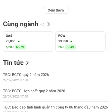
PHIẾU
Hủy
niêm
Xem thêm
yết
Theo
Cùng ngành
CÔNG
dõi
CỤ
đặc
ĐẦU
biệt
GAS
POW
TƯ
79,800
13,850
Không
5,200
6.97%
250
1.84%
được
ký
XUẤT
quỹ
DỮ
Tin tức
LIỆU
Danh
mục
TBC: BCTC quý 2 năm 2026
ETF
29/07/2026 17:00
TIN
Cổ
MỚI
TBC: BCTC Hợp nhất quý 2 năm 2026
phiếu
29/07/2026 17:00
chi
Ngành
tiết
(-)
TBC: Báo cáo tình hình quản trị công ty 06 tháng đầu năm 2026