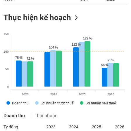
Thực hiện kế hoạch
150
129 %
129 %
112 %
112 %
104 %
104 %
100
75 %
75 %
72 %
72 %
68 %
68 %
54 %
54 %
50
0
2023
2024
2025
2026
Doanh thu
Lợi nhuận trước thuế
Lợi nhuận sau thuế
Doanh thu
Lợi nhuận
Tỷ đồng
2023
2024
2025
2026