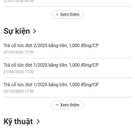
Tổng
21/07/2026 09:39
VS-
quan
SECTOR
Xem thêm
Giao
dịch
Sự kiện
Tài
chính
NĂNG
Trả cổ tức đợt 2/2025 bằng tiền, 1,000 đồng/CP
Phân
LƯỢNG
27/05/2026 17:00
tích
kỹ
Trả cổ tức đợt 1/2025 bằng tiền, 1,000 đồng/CP
thuật
21/04/2026 17:00
Hồ
NGUYÊN
sơ
Trả cổ tức đợt 1/2025 bằng tiền, 1,000 đồng/CP
VẬT
doanh
03/12/2025 17:00
LIỆU
nghiệp
Xem thêm
Tin
tức
sự
Kỹ thuật
CÔNG
kiện
NGHIỆP
Tài