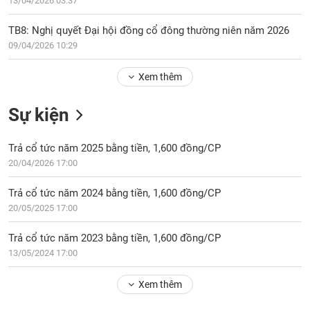
PHIẾU
13/04/2026 03:37
Hủy
niêm
TB8: Nghị quyết Đại hội đồng cổ đông thường niên năm 2026
yết
09/04/2026 10:29
Theo
CÔNG
dõi
Xem thêm
CỤ
đặc
ĐẦU
biệt
TƯ
Sự kiện
Không
được
Trả cổ tức năm 2025 bằng tiền, 1,600 đồng/CP
ký
XUẤT
20/04/2026 17:00
quỹ
DỮ
LIỆU
Danh
Trả cổ tức năm 2024 bằng tiền, 1,600 đồng/CP
mục
20/05/2025 17:00
ETF
TIN
Trả cổ tức năm 2023 bằng tiền, 1,600 đồng/CP
Cổ
MỚI
13/05/2024 17:00
phiếu
chi
Ngành
tiết
Xem thêm
(-)