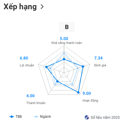
Xếp hạng
liệu
Tâm
lý
TIÊU
B
thị
DÙNG
trường
KHÔNG
5.00
Khả năng thanh toán
THIẾT
YẾU
6.80
7.34
Lợi nhuận
Định giá
TIÊU
DÙNG
THIẾT
9.00
4.00
YẾU
Hoạt động
Thanh khoản
TB8
Ngành
Số liệu năm 2025
CHĂM