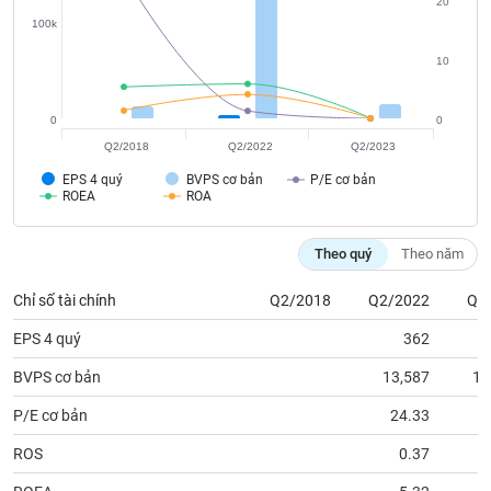
20
phân
100k
tích
(-)
10
Thuật
0
0
ngữ
(-)
Q2/2018
Q2/2022
Q2/2023
EPS 4 quý
BVPS cơ bản
P/E cơ bản
ROEA
ROA
Dịch
vụ
(-)
Theo quý
Theo năm
Chỉ số tài chính
Q2/2018
Q2/2022
Q2
Đào
EPS 4 quý
362
tạo
BVPS cơ bản
13,587
17
P/E cơ bản
24.33
Sách
ROS
0.37
tài