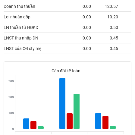
VỤ
Doanh thu thuần
0.00
123.57
7
TRUYỀN
THÔNG
Lợi nhuận gộp
0.00
10.20
LN thuần từ HĐKD
0.00
0.50
LNST thu nhập DN
0.00
0.45
TIỆN
LNST của CĐ cty mẹ
0.00
0.45
ÍCH
Cân đối kế toán
BẤT
300
ĐỘNG
SẢN
200
Mã
100
chứng
khoán
(-)
0