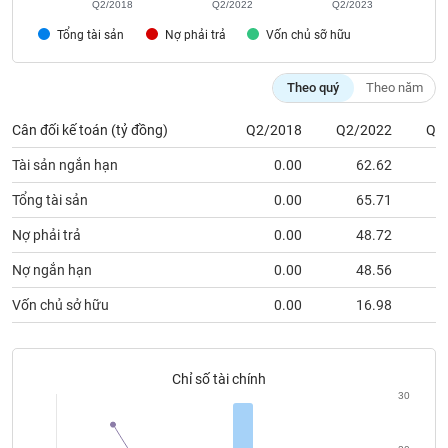
Tất cả
Cổ phiếu
Chỉ số
Chứng chỉ quỹ
Chứng q
Q2/2018
Q2/2022
Q2/2023
Tổng tài sản
Nợ phải trả
Vốn chủ sỡ hữu
Lãnh
đạo
Theo quý
Theo năm
(-)
Cân đối kế toán (tỷ đồng)
Q2/2018
Q2/2022
Q2
Tất cả
Người nội bộ
Người liên quan
Cổ đông lớn
Tài sản ngắn hạn
0.00
62.62
2
Tin
Tổng tài sản
0.00
65.71
3
tức
(-)
Nợ phải trả
0.00
48.72
Nợ ngắn hạn
0.00
48.56
Bài
viết
Vốn chủ sở hữu
0.00
16.98
2
của
tác
giả
(-)
Chỉ số tài chính
30
Báo
cáo