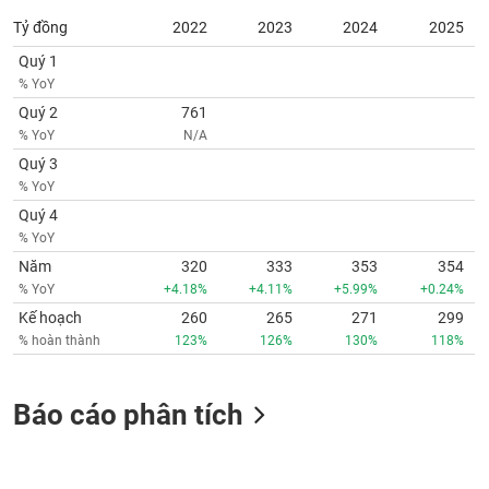
tài
chính
Tỷ đồng
2022
2023
2024
2025
Quý 1
% YoY
Quý 2
761
% YoY
N/A
Quý 3
% YoY
Quý 4
% YoY
Năm
320
333
353
354
% YoY
+4.18%
+4.11%
+5.99%
+0.24%
Kế hoạch
260
265
271
299
% hoàn thành
123%
126%
130%
118%
Báo cáo phân tích