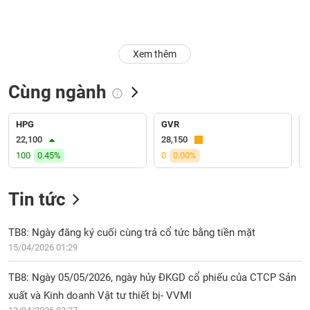
Trạng
thái
NGÀNH
cổ
Xem thêm
phiếu
Cùng ngành
Quy
DOANH
mô
NGHIỆP
thị
HPG
GVR
trường
22,100
28,150
100
0.45%
0
0.00%
Niêm
CỔ
yết
PHIẾU
Tin tức
Niêm
yết
mới
TB8: Ngày đăng ký cuối cùng trả cổ tức bằng tiền mặt
PHÁI
Niêm
SINH
15/04/2026 01:29
yết
bổ
TB8: Ngày 05/05/2026, ngày hủy ĐKGD cổ phiếu của CTCP Sản
sung
xuất và Kinh doanh Vật tư thiết bị- VVMI
TRÁI