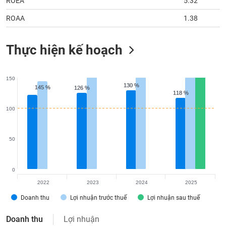
ROEA
5.32
chính
ROAA
1.38
Thực hiện kế hoạch
Công
cụ
đầu
150
tư
130 %
130 %
145 %
145 %
126 %
126 %
118 %
118 %
100
Truyền
thông
50
tài
chính
0
2022
2023
2024
2025
Doanh thu
Lợi nhuận trước thuế
Lợi nhuận sau thuế
Dữ
liệu
Doanh thu
Lợi nhuận