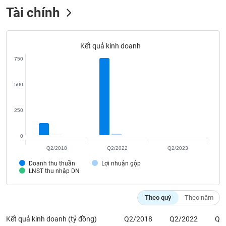
SÓC
Tài chính
SỨC
KHỎE
Kết quả kinh doanh
750
TÀI
CHÍNH
500
250
CÔNG
0
NGHỆ
Q2/2018
Q2/2022
Q2/2023
THÔNG
Doanh thu thuần
Lợi nhuận gộp
TIN
LNST thu nhập DN
Theo quý
Theo năm
DỊCH
Kết quả kinh doanh (tỷ đồng)
Q2/2018
Q2/2022
Q2