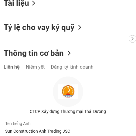
Tài liệu
VỤ
TRUYỀN
THÔNG
Tỷ lệ cho vay ký quỹ
TIỆN
Thông tin cơ bản
ÍCH
Liên hệ
Niêm yết
Đăng ký kinh doanh
BẤT
ĐỘNG
SẢN
Mã
CTCP Xây dựng Thương mại Thái Dương
chứng
khoán
Tên tiếng Anh
(-)
Sun Construction Anh Trading JSC