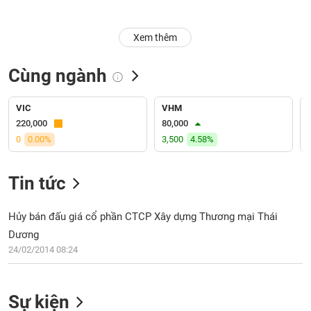
Trạng
Xem thêm
thái
NGÀNH
cổ
phiếu
Cùng ngành
Quy
DOANH
mô
VIC
VHM
NGHIỆP
thị
220,000
80,000
trường
0
0.00%
3,500
4.58%
Niêm
CỔ
yết
Tin tức
PHIẾU
Niêm
yết
Hủy bán đấu giá cổ phần CTCP Xây dựng Thương mại Thái
mới
Dương
PHÁI
Niêm
SINH
24/02/2014 08:24
yết
bổ
sung
Sự kiện
TRÁI