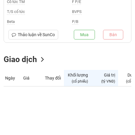
Giá
Cổ tức TM
F P/E
tích
Đặt
T/S cổ tức
BVPS
Biểu
lệnh
đồ
ĐÔNG
Beta
P/B
Nước
tài
DƯƠNG
ngoài
chính
Thảo luận về
SunCo
Mua
Bán
Tự
TÀI
doanh
CHÍNH
Giao dịch
Ảnh
CÁ
hưởng
NHÂN
chỉ
Khối lượng
Giá trị
Dư 
số
Ngày
Giá
Thay đổi
(cổ phiếu)
(tỷ VNĐ)
(cổ p
Biến
PHÂN
động
TÍCH
cổ
VIETSTOCKFINANCE
phiếu
Giao
dịch
VĨ
nội
MÔ
bộ