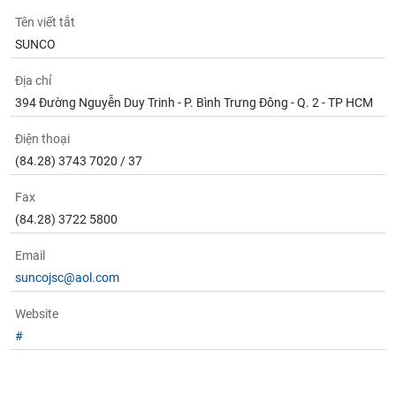
Tất cả
Cổ phiếu
Chỉ số
Chứng chỉ quỹ
Chứng q
Tên viết tắt
SUNCO
Lãnh
đạo
(-)
Địa chỉ
394 Đường Nguyễn Duy Trinh - P. Bình Trưng Đông - Q. 2 - TP HCM
Tất cả
Người nội bộ
Người liên quan
Cổ đông lớn
Điện thoại
(84.28) 3743 7020 / 37
Tin
tức
(-)
Fax
(84.28) 3722 5800
Bài
Email
viết
của
suncojsc@aol.com
tác
giả
Website
(-)
#
Báo
cáo