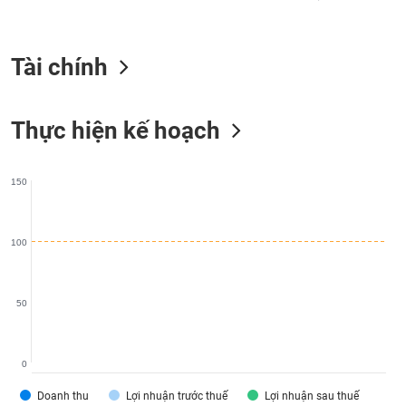
liệu
Tâm
Tài chính
lý
TIÊU
thị
DÙNG
trường
KHÔNG
Thực hiện kế hoạch
THIẾT
YẾU
150
TIÊU
100
DÙNG
THIẾT
YẾU
50
0
CHĂM
Doanh thu
Lợi nhuận trước thuế
Lợi nhuận sau thuế