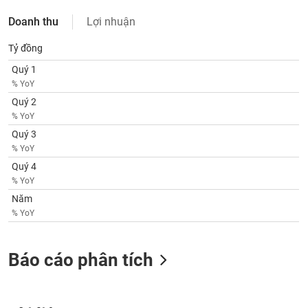
SÓC
SỨC
Doanh thu
Lợi nhuận
KHỎE
Tỷ đồng
Quý 1
% YoY
TÀI
Quý 2
CHÍNH
% YoY
Quý 3
% YoY
Quý 4
% YoY
CÔNG
Năm
NGHỆ
% YoY
THÔNG
TIN
Báo cáo phân tích
DỊCH