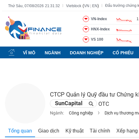
(
)
Đấu trường chứng 
Thứ Sáu, 07/08/2026
21:31:32
Vietstock
VN
|
EN
VN-Index
1
HNX-Index
Tất cả
Tính năng
Ngành
Mã chứng khoán
Lãnh đạ
VS 100
Tính
năng
VĨ MÔ
NGÀNH
DOANH NGHIỆP
CỔ PHIẾU
(-)
VIETSTOCK
CTCP Quản lý Quỹ đầu tư Chứng 
CHỨNG
SunCapital
OTC
KHOÁN
Ngành:
Công nghiệp
Dịch vụ thương m
DOANH
Tổng quan
Giao dịch
Kỹ thuật
Tài chính
Xếp hạng
NGHIỆP