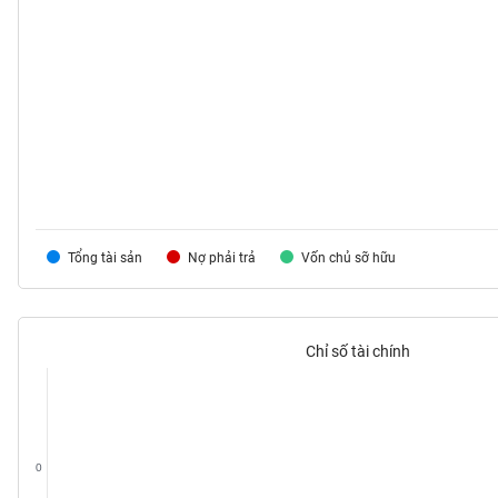
TIÊU
DÙNG
KHÔNG
THIẾT
YẾU
Tổng tài sản
Nợ phải trả
Vốn chủ sỡ hữu
TIÊU
DÙNG
Chỉ số tài chính
THIẾT
YẾU
0
CHĂM