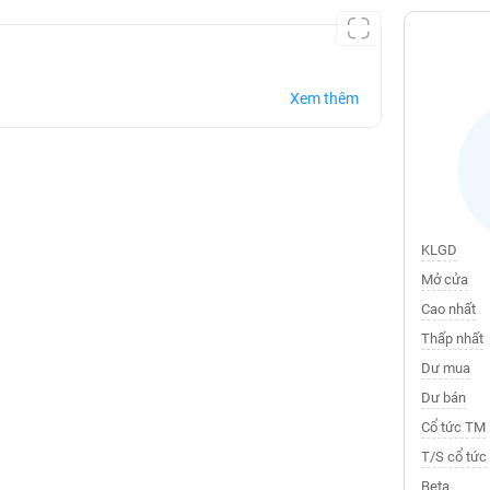
Xem thêm
KLGD
Mở cửa
Cao nhất
Thấp nhất
Dư mua
Dư bán
Cổ tức TM
T/S cổ tức
Beta