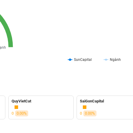
ạnh
SunCapital
Ngành
QuyVietCat
SaiGonCapital
0
0.00%
0
0.00%