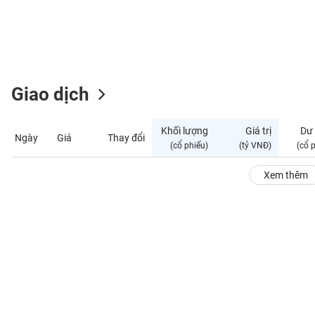
GIỚI
ĐÔNG
DƯƠNG
Giao dịch
TÀI
CHÍNH
Khối lượng
Giá trị
Dư
Ngày
Giá
Thay đổi
CÁ
(cổ phiếu)
(tỷ VNĐ)
(cổ 
NHÂN
Xem thêm
PHÂN
TÍCH
VIETSTOCKFINANCE
VĨ
MÔ