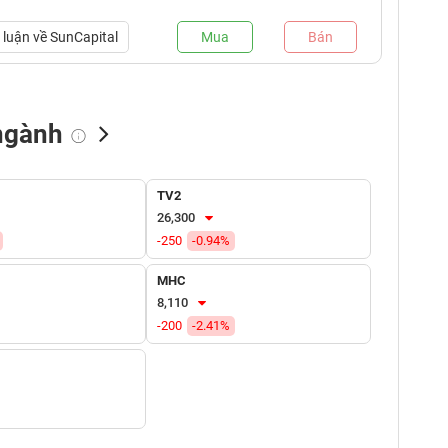
luận về
SunCapital
Mua
Bán
ngành
NN bán
Tự doanh mua
Tự doanh bán
TV2
(tỷ VNĐ)
(tỷ VNĐ)
(tỷ VNĐ)
26,300
-250
-0.94%
MHC
8,110
-200
-2.41%