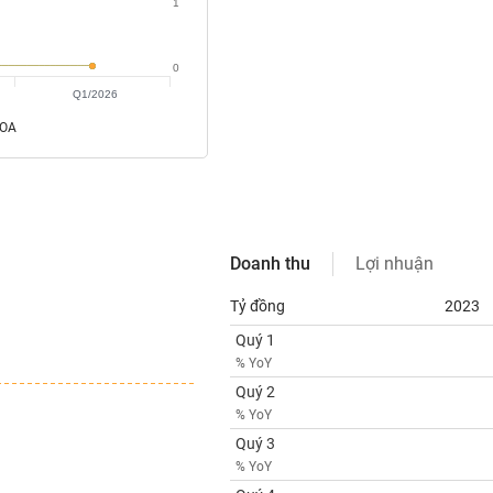
1
0
Q1/2026
ROA
Doanh thu
Lợi nhuận
Tỷ đồng
2023
Quý 1
% YoY
Quý 2
% YoY
Quý 3
% YoY