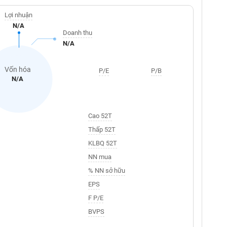
Lợi nhuận
N/A
Doanh thu
N/A
Vốn hóa
P/E
P/B
N/A
Cao 52T
Thấp 52T
KLBQ 52T
NN mua
% NN sở hữu
EPS
F P/E
BVPS