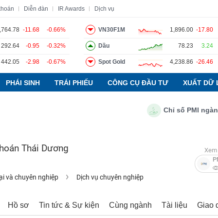
khoán
Diễn đàn
IR Awards
Dịch vụ
,764.78
-11.68
-0.66%
VN30F1M
1,896.00
-17.80
292.64
-0.95
-0.32%
Dầu
78.23
3.24
o
Tin tức
Báo cáo phân tích
Thuật ngữ
Dịch vụ
442.05
-2.98
-0.67%
Spot Gold
4,238.86
-26.46
PHÁI SINH
TRÁI PHIẾU
CÔNG CỤ ĐẦU TƯ
XUẤT DỮ 
Chỉ số PMI ngành sả
khoán Thái Dương
Xem 
P
ại và chuyên nghiệp
Dịch vụ chuyên nghiệp
Hồ sơ
Tin tức & Sự kiện
Cùng ngành
Tài liệu
Giao 