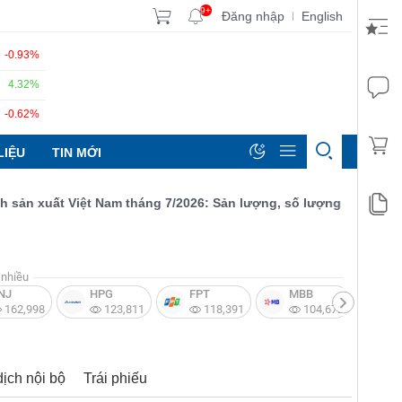
9+
Đăng nhập
English
|
-0.93%
4.32%
-0.62%
LIỆU
TIN MỚI
n xuất Việt Nam tháng 7/2026: Sản lượng, số lượng đơn đặt hàng 
nhiều
NJ
HPG
FPT
MBB
V
162,998
123,811
118,391
104,672
dịch nội bộ
Trái phiếu