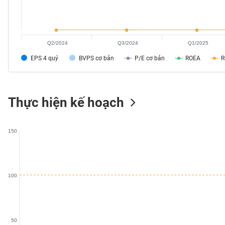
SÓC
SỨC
KHỎE
Q2/2024
Q3/2024
Q1/2025
EPS 4 quý
BVPS cơ bản
P/E cơ bản
ROEA
TÀI
CHÍNH
Thực hiện kế hoạch
150
CÔNG
NGHỆ
THÔNG
TIN
100
50
DỊCH