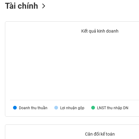
Tài chính
VS-
SECTOR
Kết quả kinh doanh
NĂNG
LƯỢNG
NGUYÊN
VẬT
LIỆU
Doanh thu thuần
Lợi nhuận gộp
LNST thu nhập DN
CÔNG
Cân đối kế toán
NGHIỆP