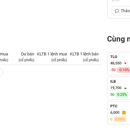
Thảo 
Cùng 
 mua
Dư bán
KLTB 1 lệnh mua
KLTB 1 lệnh bán
NN mua
TLG
phiếu)
(cổ phiếu)
(cổ phiếu)
(cổ phiếu)
(tỷ VNĐ)
48,550
-50
-0.10%
ILB
19,700
50
0.25%
PTC
6,000
0
0.00%