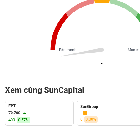
PHIẾU
CÔNG
CỤ
ĐẦU
TƯ
Bán mạnh
Mua m
_
XUẤT
DỮ
LIỆU
Xem cùng SunCapital
FPT
TIN
SunGroup
MỚI
70,700
0
0.00%
400
0.57%
Ngành
(-)