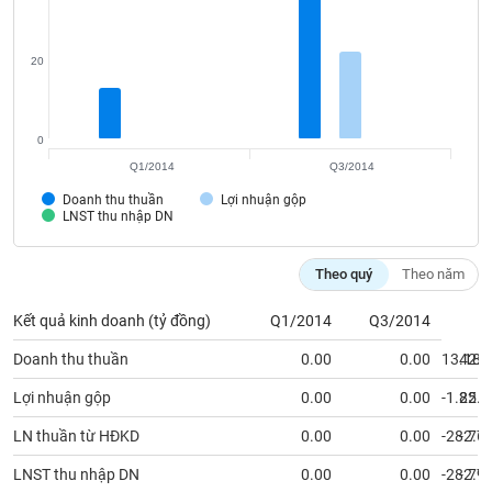
liệu
Tâm
20
lý
TIÊU
thị
DÙNG
trường
KHÔNG
0
THIẾT
Q1/2014
Q3/2014
YẾU
Doanh thu thuần
Lợi nhuận gộp
LNST thu nhập DN
Theo quý
Theo năm
TIÊU
DÙNG
Kết quả kinh doanh (tỷ đồng)
Q1/2014
Q3/2014
THIẾT
Doanh thu thuần
0.00
0.00
13.18
42.9
YẾU
Lợi nhuận gộp
0.00
0.00
-1.85
22.3
LN thuần từ HĐKD
0.00
0.00
-28.76
-2.7
CHĂM
LNST thu nhập DN
0.00
0.00
-28.79
-2.7