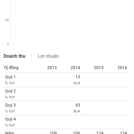
phân
tích
(-)
50
Thuật
ngữ
(-)
0
Doanh thu
Lợi nhuận
Dịch
vụ
Tỷ đồng
2013
2014
2015
2016
(-)
Quý 1
13
% YoY
N/A
Đào
Quý 2
tạo
% YoY
Quý 3
43
% YoY
N/A
Quý 4
Sách
% YoY
tài
Năm
109
106
124
124