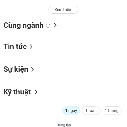
Trạng
Xem thêm
thái
NGÀNH
cổ
Cùng ngành
phiếu
Quy
DOANH
mô
Tin tức
NGHIỆP
thị
trường
Niêm
Sự kiện
CỔ
yết
PHIẾU
Niêm
yết
Kỹ thuật
mới
PHÁI
Niêm
SINH
yết
1 ngày
1 tuần
1 tháng
bổ
sung
TRÁI
Trung lập