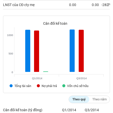
SÓC
LNST của CĐ cty mẹ
0.00
0.00
-28.79
-2.7
SỨC
KHỎE
Cân đối kế toán
1000
TÀI
CHÍNH
500
CÔNG
0
NGHỆ
THÔNG
Q1/2014
Q3/2014
TIN
Tổng tài sản
Nợ phải trả
Vốn chủ sỡ hữu
Theo quý
Theo năm
DỊCH
Cân đối kế toán (tỷ đồng)
Q1/2014
Q3/2014