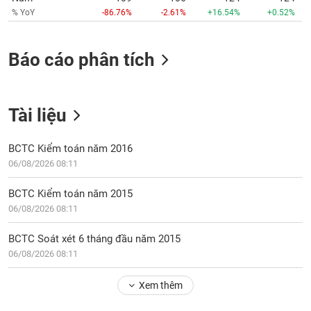
chính
% YoY
-86.76%
-2.61%
+16.54%
+0.52%
Báo cáo phân tích
Công
cụ
đầu
tư
Tài liệu
BCTC Kiểm toán năm 2016
06/08/2026 08:11
Truyền
thông
BCTC Kiểm toán năm 2015
tài
06/08/2026 08:11
chính
BCTC Soát xét 6 tháng đầu năm 2015
06/08/2026 08:11
Dữ
Xem thêm
liệu