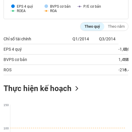
Tất cả
Cổ phiếu
Chỉ số
Chứng chỉ quỹ
Chứng q
EPS 4 quý
BVPS cơ bản
P/E cơ bản
ROEA
ROA
Lãnh
đạo
(-)
Theo quý
Theo năm
Tất cả
Người nội bộ
Người liên quan
Cổ đông lớn
Chỉ số tài chính
Q1/2014
Q3/2014
EPS 4 quý
-1,891
-2,0
Tin
tức
BVPS cơ bản
1,465
192
(-)
ROS
-218.4
-6.4
Bài
Thực hiện kế hoạch
viết
của
tác
giả
150
(-)
Báo
100
cáo