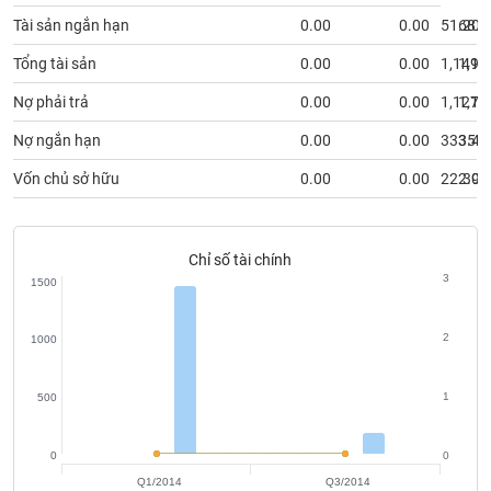
VỤ
Tài sản ngắn hạn
0.00
0.00
51.20
68.6
TRUYỀN
THÔNG
Tổng tài sản
0.00
0.00
1,149.
1,15
Nợ phải trả
0.00
0.00
1,127.
1,15
Nợ ngắn hạn
0.00
0.00
333.40
354.
TIỆN
Vốn chủ sở hữu
0.00
0.00
22.30
2.93
ÍCH
Chỉ số tài chính
3
1500
BẤT
ĐỘNG
2
1000
SẢN
Mã
1
500
chứng
khoán
(-)
0
0
Q1/2014
Q3/2014