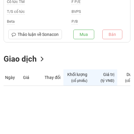
Giá
Cổ tức TM
F P/E
tích
Đặt
T/S cổ tức
BVPS
Biểu
lệnh
đồ
ĐÔNG
Beta
P/B
Nước
tài
DƯƠNG
ngoài
chính
Thảo luận về
Sonacon
Mua
Bán
Tự
TÀI
doanh
CHÍNH
Giao dịch
Ảnh
CÁ
hưởng
NHÂN
chỉ
Khối lượng
Giá trị
Dư 
số
Ngày
Giá
Thay đổi
(cổ phiếu)
(tỷ VNĐ)
(cổ p
Biến
PHÂN
động
TÍCH
cổ
VIETSTOCKFINANCE
phiếu
Giao
dịch
VĨ
nội
MÔ
bộ