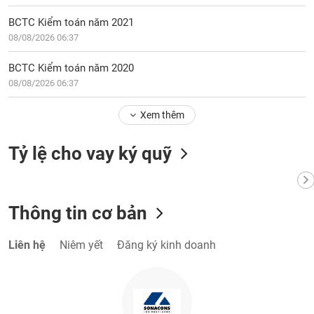
VỤ
TRUYỀN
BCTC Kiểm toán năm 2021
THÔNG
08/08/2026 06:37
BCTC Kiểm toán năm 2020
08/08/2026 06:37
TIỆN
Xem thêm
ÍCH
Tỷ lệ cho vay ký quỹ
BẤT
ĐỘNG
Thông tin cơ bản
SẢN
Liên hệ
Niêm yết
Đăng ký kinh doanh
Mã
chứng
khoán
(-)