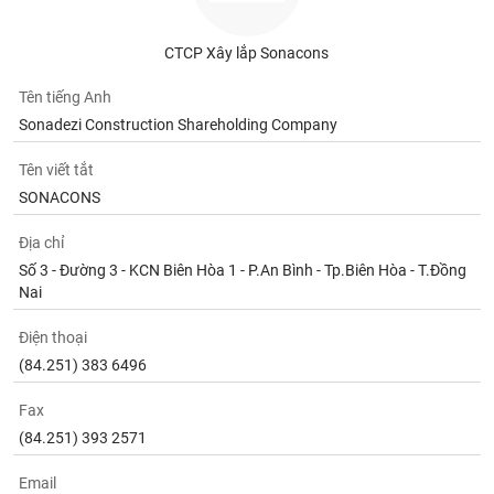
Tất cả
Cổ phiếu
Chỉ số
Chứng chỉ quỹ
Chứng q
CTCP Xây lắp Sonacons
Lãnh
đạo
Tên tiếng Anh
(-)
Sonadezi Construction Shareholding Company
Tất cả
Người nội bộ
Người liên quan
Cổ đông lớn
Tên viết tắt
SONACONS
Tin
tức
(-)
Địa chỉ
Số 3 - Đường 3 - KCN Biên Hòa 1 - P.An Bình - Tp.Biên Hòa - T.Đồng
Nai
Bài
viết
Điện thoại
của
tác
(84.251) 383 6496
giả
(-)
Fax
(84.251) 393 2571
Báo
Email
cáo