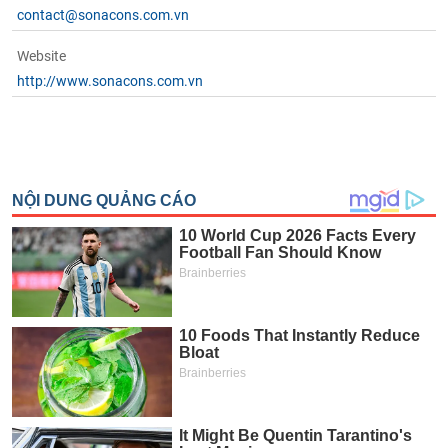
phân
contact@sonacons.com.vn
tích
(-)
Website
http://www.sonacons.com.vn
Thuật
ngữ
(-)
Dịch
vụ
(-)
Đào
tạo
Sách
tài