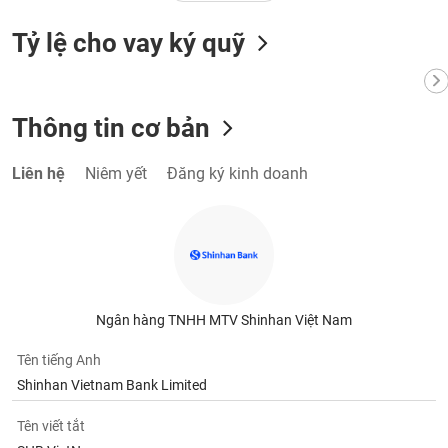
phân
tích
Tỷ lệ cho vay ký quỹ
(-)
Thuật
ngữ
Thông tin cơ bản
(-)
Liên hệ
Niêm yết
Đăng ký kinh doanh
Dịch
vụ
(-)
Đào
tạo
Ngân hàng TNHH MTV Shinhan Việt Nam
Tên tiếng Anh
Shinhan Vietnam Bank Limited
Sách
Tên viết tắt
tài