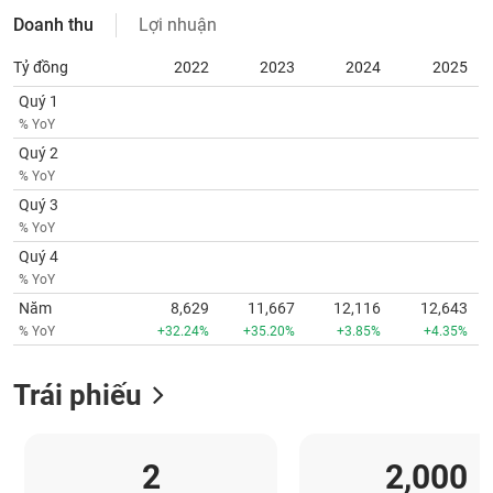
VỤ
Doanh thu
Lợi nhuận
TRUYỀN
THÔNG
Tỷ đồng
2022
2023
2024
2025
Quý 1
% YoY
Quý 2
TIỆN
% YoY
ÍCH
Quý 3
% YoY
Quý 4
% YoY
BẤT
Năm
8,629
11,667
12,116
12,643
ĐỘNG
% YoY
+32.24%
+35.20%
+3.85%
+4.35%
SẢN
Trái phiếu
Mã
chứng
khoán
(-)
2
2,000