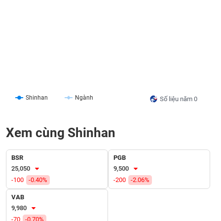
liệu
Tâm
lý
TIÊU
thị
DÙNG
trường
KHÔNG
THIẾT
YẾU
Shinhan
Ngành
Số liệu năm 0
Xem cùng Shinhan
TIÊU
DÙNG
THIẾT
BSR
PGB
YẾU
25,050
9,500
-100
-0.40%
-200
-2.06%
VAB
9,980
CHĂM
-70
-0.70%