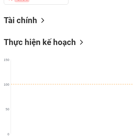
SÓC
SỨC
KHỎE
Tài chính
Thực hiện kế hoạch
TÀI
CHÍNH
150
CÔNG
100
NGHỆ
THÔNG
TIN
50
0
DỊCH