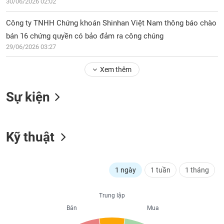
PHIẾU
30/06/2026 02:02
Hủy
niêm
Công ty TNHH Chứng khoán Shinhan Việt Nam thông báo chào
yết
bán 16 chứng quyền có bảo đảm ra công chúng
Theo
CÔNG
29/06/2026 03:27
dõi
CỤ
đặc
ĐẦU
Xem thêm
biệt
TƯ
Không
Sự kiện
được
ký
XUẤT
quỹ
DỮ
LIỆU
Kỹ thuật
Danh
mục
ETF
TIN
1 ngày
1 tuần
1 tháng
Cổ
MỚI
phiếu
chi
Trung lập
Ngành
tiết
Bán
Mua
(-)