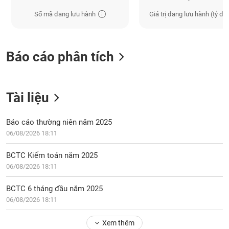
Tất cả
Cổ phiếu
Chỉ số
Chứng chỉ quỹ
Chứng q
Số mã đang lưu hành
Giá trị đang lưu hành (tỷ đồ
Lãnh
đạo
(-)
Báo cáo phân tích
Tất cả
Người nội bộ
Người liên quan
Cổ đông lớn
Tin
Tài liệu
tức
(-)
Báo cáo thường niên năm 2025
06/08/2026 18:11
Bài
viết
BCTC Kiểm toán năm 2025
của
06/08/2026 18:11
tác
giả
(-)
BCTC 6 tháng đầu năm 2025
06/08/2026 18:11
Báo
Xem thêm
cáo