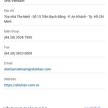
chính
SHB VietNam
Địa chỉ
Tòa nhà The Mett - Số 15 Trần Bạch Đằng - P. An Khánh - Tp. Hồ Chí
Minh
Công
cụ
Điện thoại
đầu
(84.28) 3528 7900
tư
Fax
(84.28) 3823 0009
Truyền
Email
thông
shinhanvietnam@shinhan.com
tài
chính
Website
https://shinhan.com.vn
Dữ
liệu