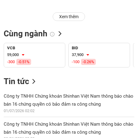
Trạng
Xem thêm
thái
NGÀNH
cổ
phiếu
Cùng ngành
Quy
DOANH
mô
VCB
BID
NGHIỆP
thị
59,000
37,900
trường
-300
-0.51%
-100
-0.26%
Niêm
CỔ
yết
Tin tức
PHIẾU
Niêm
yết
Công ty TNHH Chứng khoán Shinhan Việt Nam thông báo chào
mới
bán 16 chứng quyền có bảo đảm ra công chúng
PHÁI
Niêm
SINH
01/07/2026 02:02
yết
bổ
Công ty TNHH Chứng khoán Shinhan Việt Nam thông báo chào
sung
bán 16 chứng quyền có bảo đảm ra công chúng
TRÁI