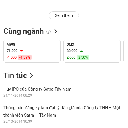
Trạng
Xem thêm
thái
NGÀNH
cổ
phiếu
Cùng ngành
Quy
DOANH
mô
MWG
DMX
NGHIỆP
thị
71,200
82,000
trường
-1,000
-1.39%
2,000
2.50%
Niêm
CỔ
yết
Tin tức
PHIẾU
Niêm
yết
Hủy IPO của Công ty Satra Tây Nam
mới
21/11/2014 08:29
PHÁI
Niêm
SINH
Thông báo đăng ký làm đại lý đấu giá của Công ty TNHH Một
yết
bổ
thành viên Satra – Tây Nam
sung
28/10/2014 10:39
TRÁI