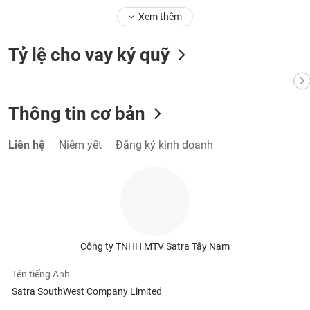
Tất cả
Cổ phiếu
Chỉ số
Chứng chỉ quỹ
Chứng q
Xem thêm
Lãnh
Tỷ lệ cho vay ký quỹ
đạo
(-)
Tất cả
Người nội bộ
Người liên quan
Cổ đông lớn
Thông tin cơ bản
Tin
tức
Liên hệ
Niêm yết
Đăng ký kinh doanh
(-)
Bài
viết
của
tác
giả
Công ty TNHH MTV Satra Tây Nam
(-)
Tên tiếng Anh
Satra SouthWest Company Limited
Báo
cáo