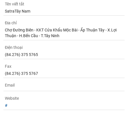
phân
Tên viết tắt
tích
SatraTây Nam
(-)
Địa chỉ
Thuật
Chợ Đường Biên - KKT Cửa Khẩu Mộc Bài - Ấp Thuận Tây - X.Lợi
ngữ
Thuận - H.Bến Cầu - T.Tây Ninh
(-)
Điện thoại
(84.276) 375 5765
Dịch
vụ
(-)
Fax
(84.276) 375 5767
Đào
Email
tạo
Website
#
Sách
tài