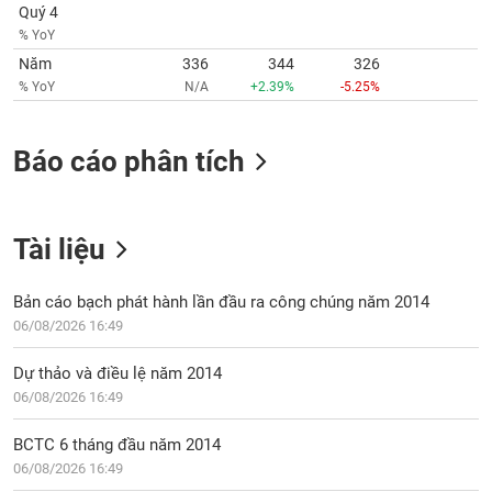
VỤ
Quý 4
TRUYỀN
% YoY
THÔNG
Năm
336
344
326
% YoY
N/A
+2.39%
-5.25%
Báo cáo phân tích
TIỆN
ÍCH
Tài liệu
BẤT
Bản cáo bạch phát hành lần đầu ra công chúng năm 2014
ĐỘNG
06/08/2026 16:49
SẢN
Dự thảo và điều lệ năm 2014
06/08/2026 16:49
Mã
chứng
khoán
BCTC 6 tháng đầu năm 2014
(-)
06/08/2026 16:49