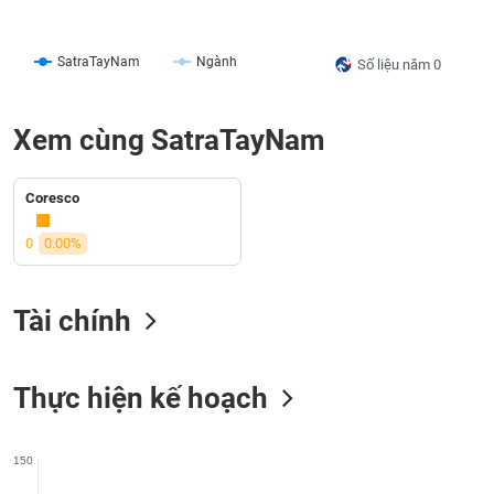
liệu
Tâm
SatraTayNam
Ngành
Số liệu năm 0
lý
TIÊU
thị
DÙNG
trường
Xem cùng SatraTayNam
KHÔNG
THIẾT
YẾU
Coresco
0
0.00%
TIÊU
Tài chính
DÙNG
THIẾT
YẾU
Thực hiện kế hoạch
150
CHĂM