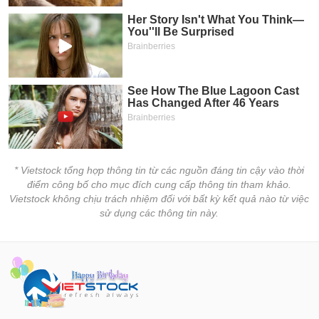
tài
chính
* Vietstock tổng hợp thông tin từ các nguồn đáng tin cậy vào thời
điểm công bố cho mục đích cung cấp thông tin tham khảo.
Vietstock không chịu trách nhiệm đối với bất kỳ kết quả nào từ việc
sử dụng các thông tin này.
Vietstock – Cổng thông tin tài chính và chứng khoán chính