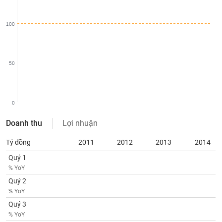
SÓC
SỨC
KHỎE
100
50
TÀI
CHÍNH
0
Doanh thu
Lợi nhuận
CÔNG
Tỷ đồng
2011
2012
2013
2014
NGHỆ
THÔNG
Quý 1
TIN
% YoY
Quý 2
% YoY
Quý 3
DỊCH
% YoY