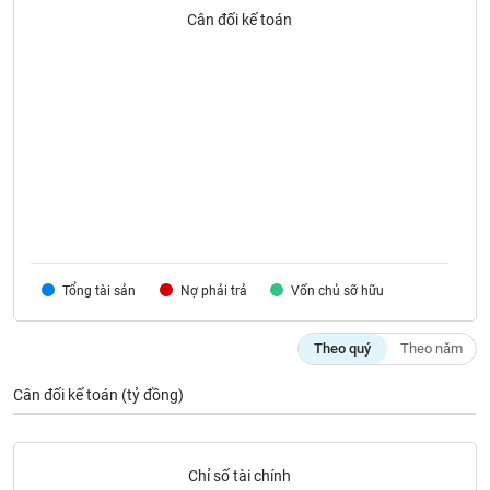
SÓC
Cân đối kế toán
SỨC
KHỎE
TÀI
CHÍNH
Tổng tài sản
Nợ phải trả
Vốn chủ sỡ hữu
CÔNG
NGHỆ
THÔNG
Theo quý
Theo năm
TIN
Cân đối kế toán (tỷ đồng)
DỊCH
Chỉ số tài chính