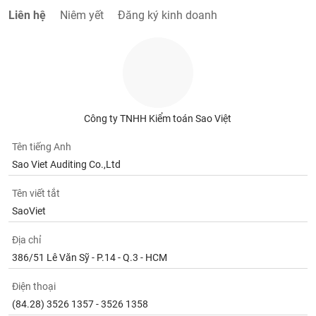
chính
Liên hệ
Niêm yết
Đăng ký kinh doanh
Công
cụ
đầu
tư
Công ty TNHH Kiểm toán Sao Việt
Tên tiếng Anh
Sao Viet Auditing Co.,Ltd
Truyền
Tên viết tắt
thông
tài
SaoViet
chính
Địa chỉ
386/51 Lê Văn Sỹ - P.14 - Q.3 - HCM
Điện thoại
Dữ
liệu
(84.28) 3526 1357 - 3526 1358