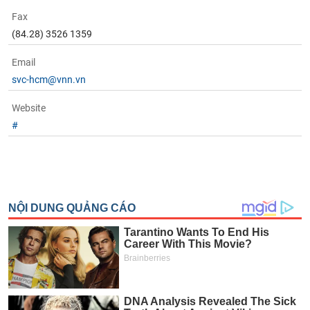
tài
chính
Fax
(84.28) 3526 1359
Email
svc-hcm@vnn.vn
Website
#