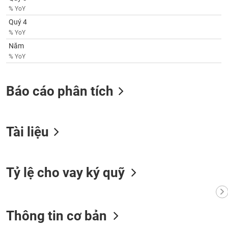
phân
% YoY
tích
(-)
Quý 4
% YoY
Năm
Thuật
% YoY
ngữ
(-)
Báo cáo phân tích
Dịch
vụ
(-)
Tài liệu
Đào
tạo
Tỷ lệ cho vay ký quỹ
Sách
Thông tin cơ bản
tài