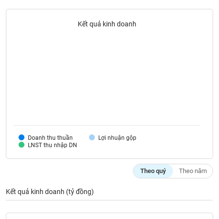
liệu
Kết quả kinh doanh
Tâm
lý
TIÊU
thị
DÙNG
trường
KHÔNG
THIẾT
YẾU
TIÊU
Doanh thu thuần
Lợi nhuận gộp
DÙNG
LNST thu nhập DN
THIẾT
YẾU
Theo quý
Theo năm
Kết quả kinh doanh (tỷ đồng)
CHĂM