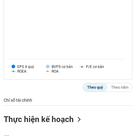
VỤ
TRUYỀN
THÔNG
TIỆN
ÍCH
EPS 4 quý
BVPS cơ bản
P/E cơ bản
ROEA
ROA
BẤT
Theo quý
Theo năm
ĐỘNG
SẢN
Chỉ số tài chính
Mã
chứng
Thực hiện kế hoạch
khoán
(-)