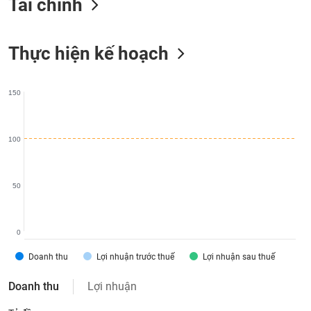
Tài chính
liệu
Tâm
Thực hiện kế hoạch
lý
TIÊU
thị
DÙNG
trường
KHÔNG
150
THIẾT
YẾU
100
TIÊU
50
DÙNG
THIẾT
YẾU
0
Doanh thu
Lợi nhuận trước thuế
Lợi nhuận sau thuế
Doanh thu
Lợi nhuận
CHĂM