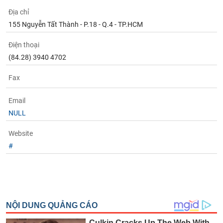
Tất cả
Cổ phiếu
Chỉ số
Chứng chỉ quỹ
Chứng q
Địa chỉ
155 Nguyễn Tất Thành - P.18 - Q.4 - TP.HCM
Lãnh
đạo
(-)
Điện thoại
(84.28) 3940 4702
Tất cả
Người nội bộ
Người liên quan
Cổ đông lớn
Fax
Tin
tức
Email
(-)
NULL
Website
Bài
#
viết
của
tác
giả
(-)
Báo
cáo