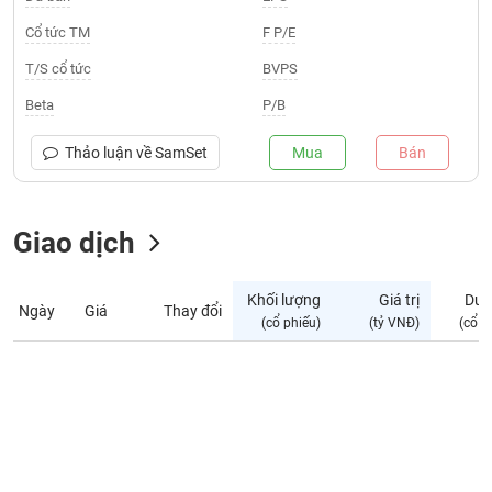
Giá
tích
Cổ tức TM
F P/E
Đặt
Biểu
lệnh
T/S cổ tức
BVPS
đồ
ĐÔNG
Nước
tài
DƯƠNG
Beta
P/B
ngoài
chính
Tự
Thảo luận về
SamSet
Mua
Bán
TÀI
doanh
CHÍNH
Ảnh
CÁ
hưởng
Giao dịch
NHÂN
chỉ
số
Khối lượng
Giá trị
Dư 
Ngày
Giá
Thay đổi
Biến
PHÂN
(cổ phiếu)
(tỷ VNĐ)
(cổ p
động
TÍCH
cổ
VIETSTOCKFINANCE
phiếu
Giao
dịch
VĨ
nội
MÔ
bộ