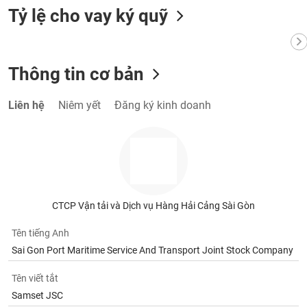
VỤ
Tỷ lệ cho vay ký quỹ
TRUYỀN
THÔNG
Thông tin cơ bản
TIỆN
Liên hệ
Niêm yết
Đăng ký kinh doanh
ÍCH
BẤT
ĐỘNG
CTCP Vận tải và Dịch vụ Hàng Hải Cảng Sài Gòn
SẢN
Tên tiếng Anh
Mã
Sai Gon Port Maritime Service And Transport Joint Stock Company
chứng
khoán
Tên viết tắt
(-)
Samset JSC