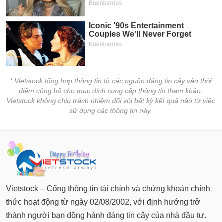
chính
Công
cụ
đầu
tư
* Vietstock tổng hợp thông tin từ các nguồn đáng tin cậy vào thời
điểm công bố cho mục đích cung cấp thông tin tham khảo.
Vietstock không chịu trách nhiệm đối với bất kỳ kết quả nào từ việc
sử dụng các thông tin này.
Truyền
thông
tài
chính
Vietstock – Cổng thông tin tài chính và chứng khoán chính
thức hoạt động từ ngày 02/08/2002, với định hướng trở
Dữ
liệu
thành người bạn đồng hành đáng tin cậy của nhà đầu tư.