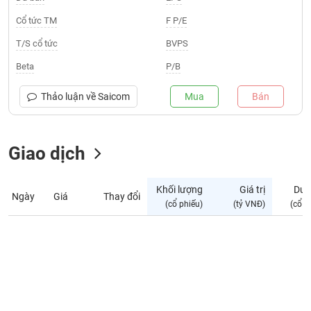
Giá
tích
Cổ tức TM
F P/E
Đặt
Biểu
lệnh
T/S cổ tức
BVPS
đồ
ĐÔNG
Nước
tài
DƯƠNG
Beta
P/B
ngoài
chính
Tự
Thảo luận về
Saicom
Mua
Bán
TÀI
doanh
CHÍNH
Ảnh
CÁ
hưởng
Giao dịch
NHÂN
chỉ
số
Khối lượng
Giá trị
Dư 
Ngày
Giá
Thay đổi
Biến
PHÂN
(cổ phiếu)
(tỷ VNĐ)
(cổ p
động
TÍCH
cổ
VIETSTOCKFINANCE
phiếu
Giao
dịch
VĨ
nội
MÔ
bộ