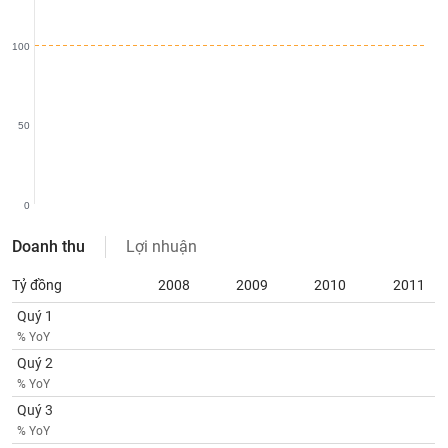
SÓC
SỨC
KHỎE
100
50
TÀI
CHÍNH
0
Doanh thu
Lợi nhuận
CÔNG
Tỷ đồng
2008
2009
2010
2011
NGHỆ
THÔNG
Quý 1
TIN
% YoY
Quý 2
% YoY
Quý 3
% YoY
DỊCH