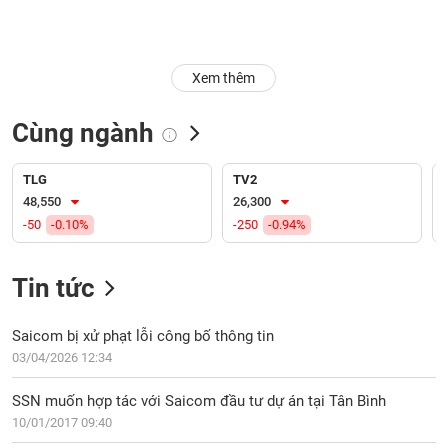
Trạng
thái
NGÀNH
cổ
Xem thêm
phiếu
Cùng ngành
Quy
DOANH
mô
NGHIỆP
thị
TLG
TV2
trường
48,550
26,300
-50
-0.10%
-250
-0.94%
Niêm
CỔ
yết
PHIẾU
Tin tức
Niêm
yết
mới
Saicom bị xử phạt lỗi công bố thông tin
PHÁI
Niêm
SINH
03/04/2026 12:34
yết
bổ
SSN muốn hợp tác với Saicom đầu tư dự án tại Tân Bình
sung
10/01/2017 09:40
TRÁI