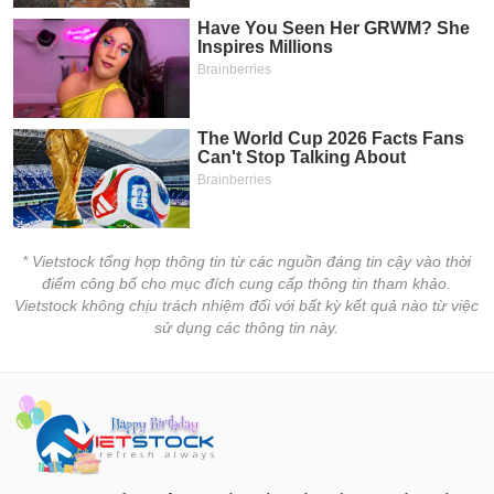
tài
chính
* Vietstock tổng hợp thông tin từ các nguồn đáng tin cậy vào thời
điểm công bố cho mục đích cung cấp thông tin tham khảo.
Vietstock không chịu trách nhiệm đối với bất kỳ kết quả nào từ việc
sử dụng các thông tin này.