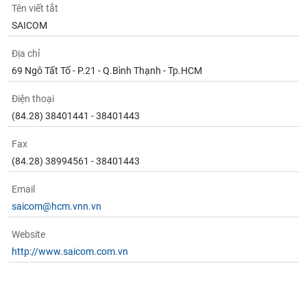
phân
Tên viết tắt
tích
SAICOM
(-)
Địa chỉ
Thuật
69 Ngô Tất Tố - P.21 - Q.Bình Thạnh - Tp.HCM
ngữ
(-)
Điện thoại
(84.28) 38401441 - 38401443
Dịch
Fax
vụ
(-)
(84.28) 38994561 - 38401443
Email
Đào
saicom@hcm.vnn.vn
tạo
Website
http://www.saicom.com.vn
Sách
tài