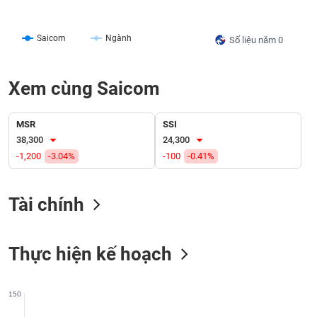
liệu
Saicom
Ngành
Tâm
Số liệu năm 0
lý
TIÊU
thị
DÙNG
Xem cùng Saicom
trường
KHÔNG
THIẾT
YẾU
MSR
SSI
38,300
24,300
-1,200
-3.04%
-100
-0.41%
TIÊU
Tài chính
DÙNG
THIẾT
YẾU
Thực hiện kế hoạch
150
CHĂM