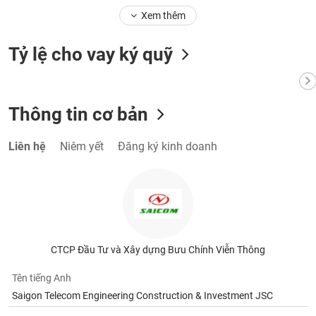
Tất cả
Cổ phiếu
Chỉ số
Chứng chỉ quỹ
Chứng q
Xem thêm
Lãnh
Tỷ lệ cho vay ký quỹ
đạo
(-)
Tất cả
Người nội bộ
Người liên quan
Cổ đông lớn
Thông tin cơ bản
Tin
tức
Liên hệ
Niêm yết
Đăng ký kinh doanh
(-)
Bài
viết
của
tác
giả
CTCP Đầu Tư và Xây dựng Bưu Chính Viễn Thông
(-)
Tên tiếng Anh
Saigon Telecom Engineering Construction & Investment JSC
Báo
cáo