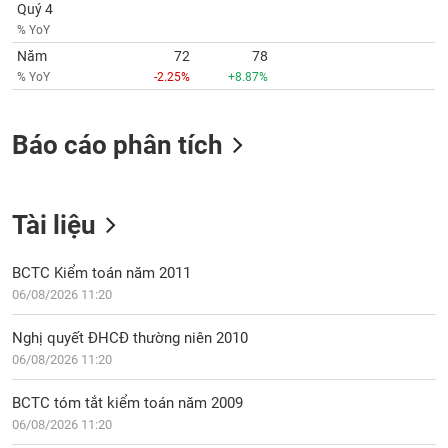
VỤ
Quý 4
TRUYỀN
% YoY
THÔNG
Năm
72
78
% YoY
-2.25%
+8.87%
Báo cáo phân tích
TIỆN
ÍCH
Tài liệu
BẤT
BCTC Kiểm toán năm 2011
ĐỘNG
06/08/2026 11:20
SẢN
Nghị quyết ĐHCĐ thường niên 2010
06/08/2026 11:20
Mã
chứng
khoán
BCTC tóm tắt kiểm toán năm 2009
(-)
06/08/2026 11:20